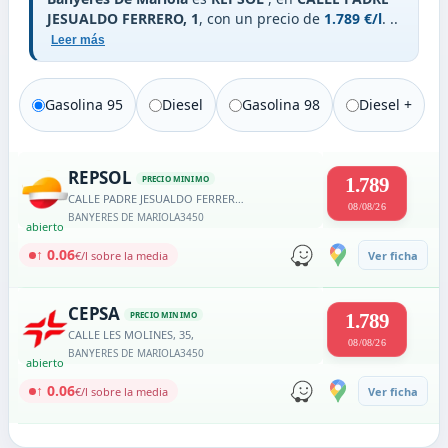
JESUALDO FERRERO, 1
, con un precio de
1.789 €/l
.
..
Leer más
Gasolina 95
Diesel
Gasolina 98
Diesel +
REPSOL
PRECIO MINIMO
1.789
CALLE PADRE JESUALDO FERRERO, 1
08/08/26
BANYERES DE MARIOLA
3450
abierto
↑ 0.06
€/l sobre la media
Ver ficha
CEPSA
PRECIO MINIMO
1.789
CALLE LES MOLINES, 35,
08/08/26
BANYERES DE MARIOLA
3450
abierto
↑ 0.06
€/l sobre la media
Ver ficha