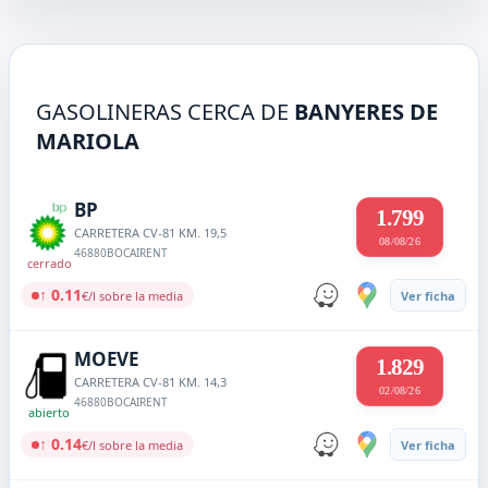
GASOLINERAS CERCA DE
BANYERES DE
MARIOLA
BP
1.799
CARRETERA CV-81 KM. 19,5
08/08/26
46880
BOCAIRENT
cerrado
↑ 0.11
€/l sobre la media
Ver ficha
MOEVE
1.829
CARRETERA CV-81 KM. 14,3
02/08/26
46880
BOCAIRENT
abierto
↑ 0.14
€/l sobre la media
Ver ficha