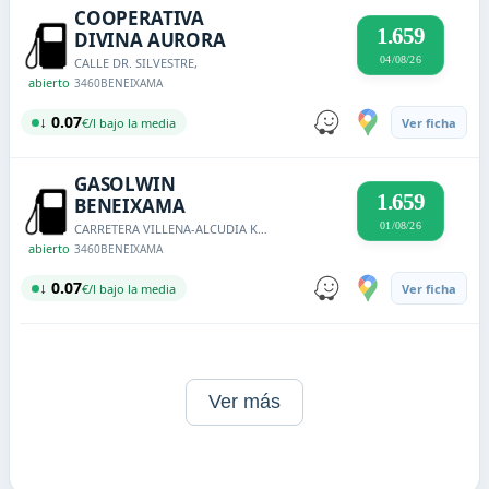
COOPERATIVA
1.659
DIVINA AURORA
04/08/26
CALLE DR. SILVESTRE,
abierto
3460
BENEIXAMA
↓ 0.07
€/l bajo la media
Ver ficha
GASOLWIN
1.659
BENEIXAMA
01/08/26
CARRETERA VILLENA-ALCUDIA KM. 10,608
abierto
3460
BENEIXAMA
↓ 0.07
€/l bajo la media
Ver ficha
Ver más