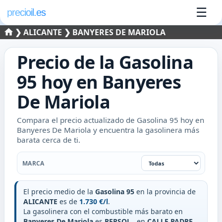
☰
precioil.es
❯
ALICANTE
❯ BANYERES DE MARIOLA
Precio de la
Gasolina
95
hoy en
Banyeres
De Mariola
Compara el precio actualizado de Gasolina 95 hoy en
Banyeres De Mariola y encuentra la gasolinera más
barata cerca de ti.
Filtrar por marca
MARCA
El precio medio de la
Gasolina 95
en la provincia de
ALICANTE
es de
1.730 €/l
.
La gasolinera con el combustible más barato en
Banyeres De Mariola
es
REPSOL
, en
CALLE PADRE