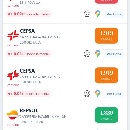
3310
JACARILLA
cerrado
↑ 0.09
€/l sobre la media
Ver ficha
CEPSA
1.919
CARRETERA A-304 KM. 5,45
03/08/26
3300
ORIHUELA
cerrado
↑ 0.01
€/l sobre la media
Ver ficha
CEPSA
1.919
CARRETERA A-304 KM. 5,45
03/08/26
3300
ORIHUELA
cerrado
↑ 0.01
€/l sobre la media
Ver ficha
REPSOL
1.839
CARRETERA JACARILLA KM. S/N
07/08/26
3390
BENEJUZAR
cerrado