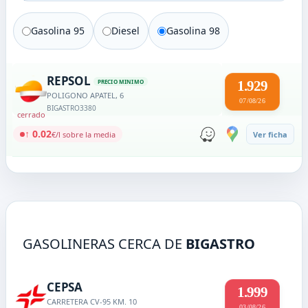
Gasolina 95
Diesel
Gasolina 98
REPSOL
PRECIO MINIMO
1.929
POLIGONO APATEL, 6
07/08/26
BIGASTRO
3380
cerrado
↑ 0.02
€/l sobre la media
Ver ficha
GASOLINERAS CERCA DE
BIGASTRO
CEPSA
1.999
CARRETERA CV-95 KM. 10
03/08/26