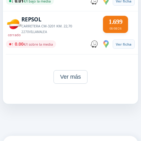
↓ 0.01
€/l bajo la media
Ver ficha
REPSOL
1.699
CARRETERA CM-3201 KM. 22,70
08/08/26
2270
VILLAMALEA
cerrado
↑ 0.00
€/l sobre la media
Ver ficha
Ver más