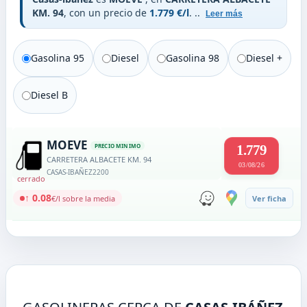
KM. 94
, con un precio de
1.779 €/l
.
..
Leer más
Gasolina 95
Diesel
Gasolina 98
Diesel +
Diesel B
MOEVE
PRECIO MINIMO
1.779
CARRETERA ALBACETE KM. 94
03/08/26
CASAS-IBAÑEZ
2200
cerrado
↑ 0.08
€/l sobre la media
Ver ficha