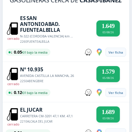
GASOLINERAS CERCA DE
CASAS-IBÁÑEZ
ES SAN
ANTONIOABAD.
1.649
FUENTEALBILLA
03/08/26
N-322 (CORDOBA-VALENCIA) km 399
cerrado
2260
FUENTEALBILLA
↓ 0.05
€/l bajo la media
Ver ficha
Nº 10.935
1.579
AVENIDA CASTILLA LA MANCHA, 26
05/08/26
2250
ABENGIBRE
cerrado
↓ 0.12
€/l bajo la media
Ver ficha
EL JUCAR
1.689
CARRETERA CM-3201 47,1 KM. 47,1
03/08/26
2210
ALCALA DEL JUCAR
cerrado