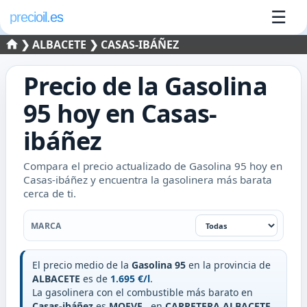
☰
precioil.es
❯
ALBACETE
❯ CASAS-IBÁÑEZ
Precio de la
Gasolina
95
hoy en
Casas-
ibáñez
Compara el precio actualizado de Gasolina 95 hoy en
Casas-ibáñez y encuentra la gasolinera más barata
cerca de ti.
Filtrar por marca
MARCA
El precio medio de la
Gasolina 95
en la provincia de
ALBACETE
es de
1.695 €/l
.
La gasolinera con el combustible más barato en
Casas-ibáñez
es
MOEVE
, en
CARRETERA ALBACETE