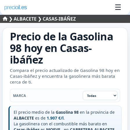
☰
precioil.es
❯
ALBACETE
❯ CASAS-IBÁÑEZ
Precio de la
Gasolina
98
hoy en
Casas-
ibáñez
Compara el precio actualizado de Gasolina 98 hoy en
Casas-ibáñez y encuentra la gasolinera más barata
cerca de ti.
Filtrar por marca
MARCA
El precio medio de la
Gasolina 98
en la provincia de
ALBACETE
es de
1.907 €/l
.
La gasolinera con el combustible más barato en
Casas-ibáñez
es
MOEVE
, en
CARRETERA ALBACETE