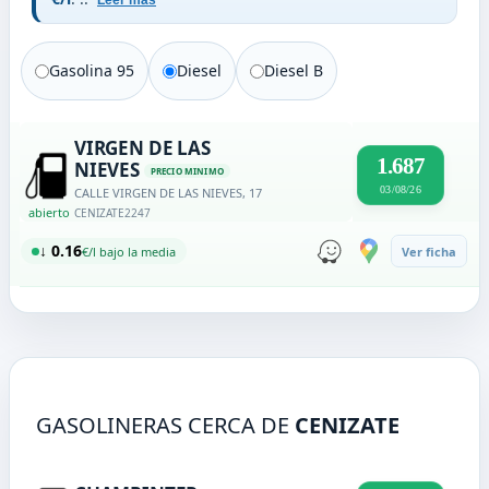
Leer más
Gasolina 95
Diesel
Diesel B
VIRGEN DE LAS
1.687
NIEVES
PRECIO MINIMO
03/08/26
CALLE VIRGEN DE LAS NIEVES, 17
abierto
CENIZATE
2247
↓ 0.16
€/l bajo la media
Ver ficha
GASOLINERAS CERCA DE
CENIZATE