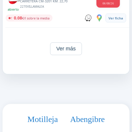
CARRETERA CM-3201 KM. 22,70
06/08/26
2270
VILLAMALEA
abierto
↑ 0.08
€/l sobre la media
Ver ficha
Ver más
Motilleja
Abengibre