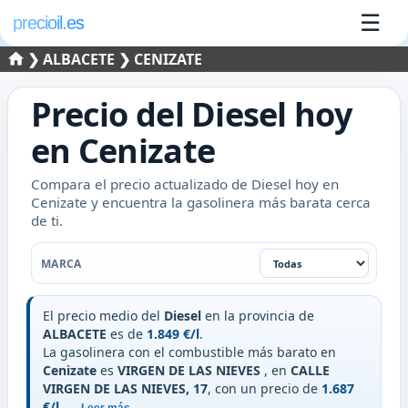
☰
precioil.es
❯
ALBACETE
❯ CENIZATE
Precio del
Diesel
hoy
en
Cenizate
Compara el precio actualizado de Diesel hoy en
Cenizate y encuentra la gasolinera más barata cerca
de ti.
Filtrar por marca
MARCA
El precio medio del
Diesel
en la provincia de
ALBACETE
es de
1.849 €/l
.
La gasolinera con el combustible más barato en
Cenizate
es
VIRGEN DE LAS NIEVES
, en
CALLE
VIRGEN DE LAS NIEVES, 17
, con un precio de
1.687
€/l
.
..