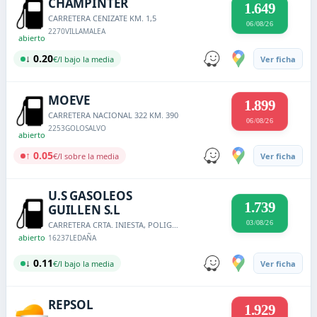
CHAMPINTER
1.649
CARRETERA CENIZATE KM. 1,5
06/08/26
2270
VILLAMALEA
abierto
↓ 0.20
€/l bajo la media
Ver ficha
MOEVE
1.899
CARRETERA NACIONAL 322 KM. 390
06/08/26
2253
GOLOSALVO
abierto
↑ 0.05
€/l sobre la media
Ver ficha
U.S GASOLEOS
1.739
GUILLEN S.L
03/08/26
CARRETERA CRTA. INIESTA, POLIGONO 32, PARCELA 68 KM. 27,200
abierto
16237
LEDAÑA
↓ 0.11
€/l bajo la media
Ver ficha
REPSOL
1.929