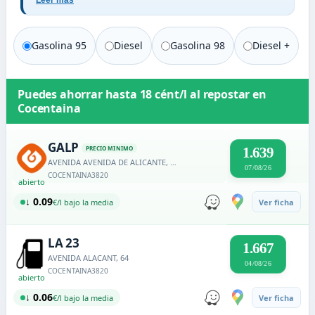
Leer más
Gasolina 95
Diesel
Gasolina 98
Diesel +
Puedes ahorrar hasta
18 cént/l
al repostar en
Cocentaina
GALP
PRECIO MINIMO
1.639
AVENIDA AVENIDA DE ALICANTE, 104
07/08/26
COCENTAINA
3820
abierto
↓ 0.09
€/l bajo la media
Ver ficha
LA 23
1.667
AVENIDA ALACANT, 64
04/08/26
COCENTAINA
3820
abierto
↓ 0.06
€/l bajo la media
Ver ficha