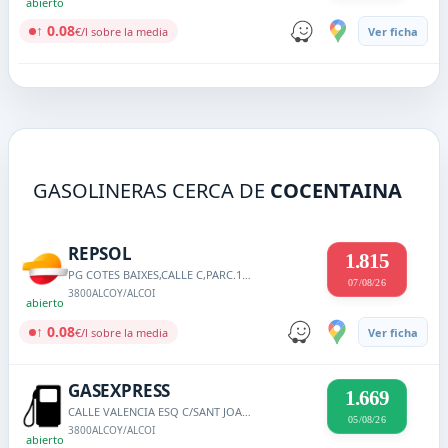
abierto
↑ 0.08
€/l sobre la media
Ver ficha
GASOLINERAS CERCA DE
COCENTAINA
REPSOL
1.815
PG COTES BAIXES,CALLE C,PARC.1, 0
07/08/26
3800
ALCOY/ALCOI
abierto
↑ 0.08
€/l sobre la media
Ver ficha
GASEXPRESS
1.669
CALLE VALENCIA ESQ C/SANT JOAN BOSCO, 1
05/08/26
3800
ALCOY/ALCOI
abierto