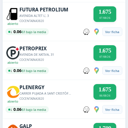
FUTURA PETROLIUM
1.675
AVENIDA ALTET L', 3
07/08/26
COCENTAINA
3820
abierto
↓ 0.06
€/l bajo la media
Ver ficha
PETROPRIX
1.675
AVENIDA DE XATIVA, 31
07/08/26
COCENTAINA
3820
abierto
↓ 0.06
€/l bajo la media
Ver ficha
PLENERGY
1.675
CARRER PUJADA A SANT CRISTÒFOL, 4
06/08/26
COCENTAINA
3820
abierto
↓ 0.06
€/l bajo la media
Ver ficha
GALP