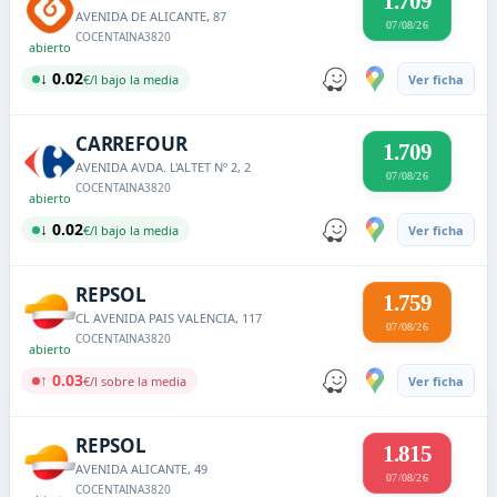
1.709
AVENIDA DE ALICANTE, 87
07/08/26
COCENTAINA
3820
abierto
↓ 0.02
€/l bajo la media
Ver ficha
CARREFOUR
1.709
AVENIDA AVDA. L'ALTET Nº 2, 2
07/08/26
COCENTAINA
3820
abierto
↓ 0.02
€/l bajo la media
Ver ficha
REPSOL
1.759
CL AVENIDA PAIS VALENCIA, 117
07/08/26
COCENTAINA
3820
abierto
↑ 0.03
€/l sobre la media
Ver ficha
REPSOL
1.815
AVENIDA ALICANTE, 49
07/08/26
COCENTAINA
3820