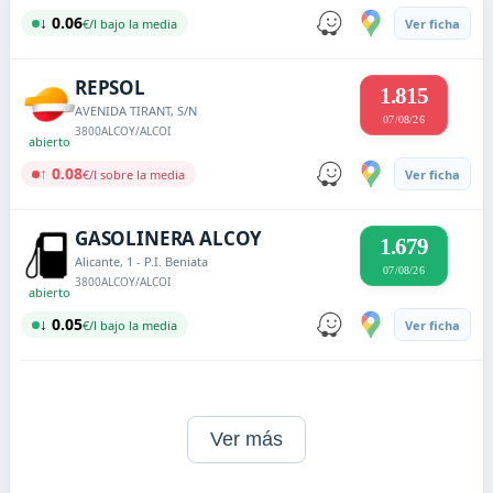
↓ 0.06
€/l bajo la media
Ver ficha
REPSOL
1.815
AVENIDA TIRANT, S/N
07/08/26
3800
ALCOY/ALCOI
abierto
↑ 0.08
€/l sobre la media
Ver ficha
GASOLINERA ALCOY
1.679
Alicante, 1 - P.I. Beniata
07/08/26
3800
ALCOY/ALCOI
abierto
↓ 0.05
€/l bajo la media
Ver ficha
Ver más