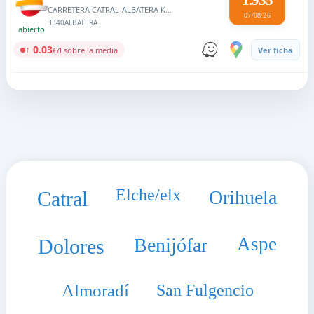
1.935
CARRETERA CATRAL-ALBATERA KM. 4,2
07/08/26
3340
ALBATERA
abierto
↑ 0.03
€/l sobre la media
Ver ficha
Elche/elx
Orihuela
Catral
Aspe
Benijófar
Dolores
Almoradí
San Fulgencio