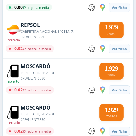
↓ 0.00
€/l bajo la media
Ver ficha
REPSOL
1.929
CARRETERA NACIONAL 340 KM. 707,1
07/08/26
CREVILLENT
3330
cerrado
↑ 0.02
€/l sobre la media
Ver ficha
MOSCARDÓ
1.929
P. DE ELCHE, Nº 29-31
07/08/26
CREVILLENT
3330
abierto
↑ 0.02
€/l sobre la media
Ver ficha
MOSCARDÓ
1.929
P. DE ELCHE, Nº 29-31
07/08/26
CREVILLENT
3330
cerrado
↑ 0.02
€/l sobre la media
Ver ficha