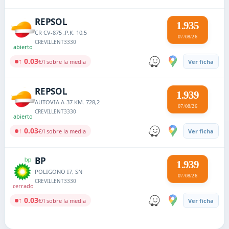
REPSOL
1.935
CR CV-875 ,P.K. 10,5
07/08/26
CREVILLENT
3330
abierto
↑ 0.03
€/l sobre la media
Ver ficha
REPSOL
1.939
AUTOVIA A-37 KM. 728,2
07/08/26
CREVILLENT
3330
abierto
↑ 0.03
€/l sobre la media
Ver ficha
BP
1.939
POLIGONO I7, SN
07/08/26
CREVILLENT
3330
cerrado
↑ 0.03
€/l sobre la media
Ver ficha