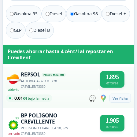
Gasolina 95
Diesel
Gasolina 98
Diesel +
GLP
Diesel B
Puedes ahorrar hasta
4 cént/l
al repostar en
Crevillent
REPSOL
PRECIO MINIMO
1.895
AUTOVIA A-37 KM. 728
07/08/26
CREVILLENT
3330
abierto
↓ 0.01
€/l bajo la media
Ver ficha
BP POLIGONO
1.905
CREVILLENTE
07/08/26
POLIGONO I PARCELA 10, S/N
cerrado
CREVILLENT
3330