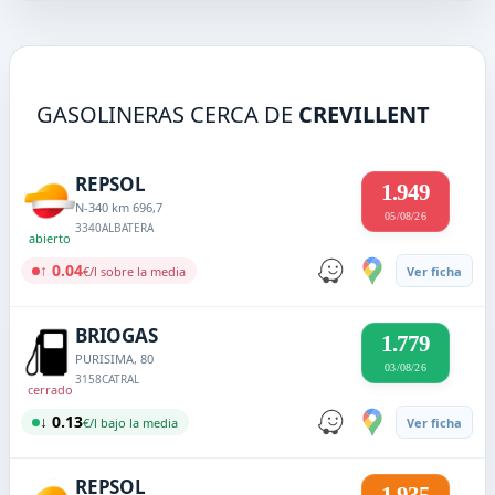
GASOLINERAS CERCA DE
CREVILLENT
REPSOL
1.949
N-340 km 696,7
05/08/26
3340
ALBATERA
abierto
↑ 0.04
€/l sobre la media
Ver ficha
BRIOGAS
1.779
PURISIMA, 80
03/08/26
3158
CATRAL
cerrado
↓ 0.13
€/l bajo la media
Ver ficha
REPSOL