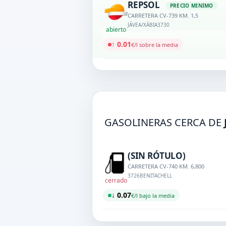
REPSOL
PRECIO MINIMO
CARRETERA CV-739 KM. 1,5
JÁVEA/XÀBIA
3730
abierto
↑ 0.01
€/l sobre la media
GASOLINERAS CERCA DE
(SIN RÓTULO)
CARRETERA CV-740 KM. 6,800
3726
BENITACHELL
cerrado
↓ 0.07
€/l bajo la media