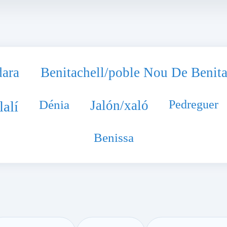
ara
Benitachell/poble Nou De Benitat
Dénia
Jalón/xaló
Pedreguer
lalí
Benissa