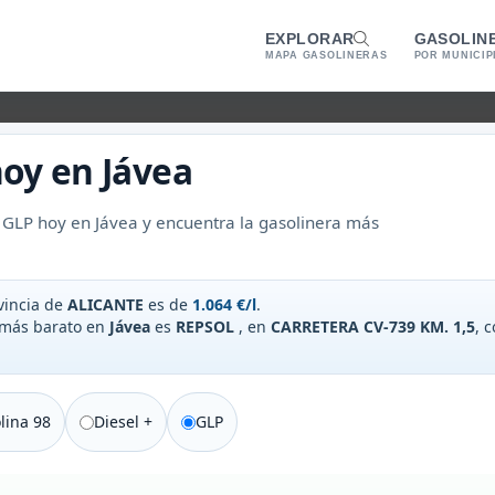
EXPLORAR
GASOLIN
MAPA GASOLINERAS
POR MUNICIP
oy en
Jávea
 GLP hoy en Jávea y encuentra la gasolinera más
vincia de
ALICANTE
es de
1.064 €/l
.
 más barato en
Jávea
es
REPSOL
, en
CARRETERA CV-739 KM. 1,5
, 
lina 98
Diesel +
GLP