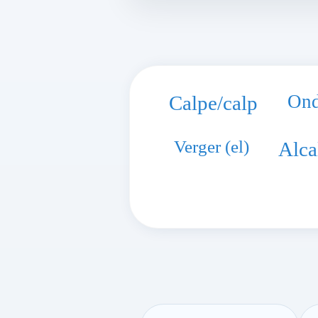
Ond
Calpe/calp
Verger (el)
Alca