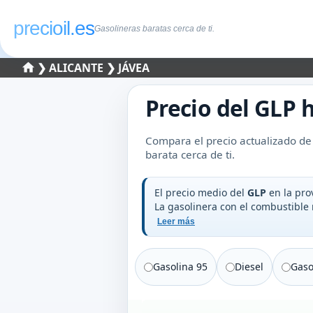
precioil.es
Gasolineras baratas cerca de ti.
❯
ALICANTE
❯ JÁVEA
Precio del
GLP
h
Compara el precio actualizado de
barata cerca de ti.
El precio medio del
GLP
en la pro
La gasolinera con el combustible
Leer más
Gasolina 95
Diesel
Gaso