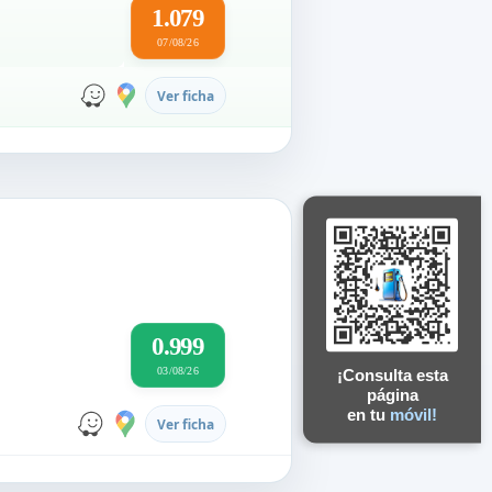
1.079
07/08/26
Ver ficha
0.999
03/08/26
¡Consulta esta
página
en tu
móvil!
Ver ficha