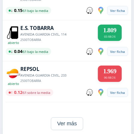
↓ 0.15
€/l bajo la media
Ver ficha
E.S. TOBARRA
1.809
AVENIDA GUARDIA CIVIL, 114
03/08/26
2500
TOBARRA
abierto
↓ 0.04
€/l bajo la media
Ver ficha
REPSOL
1.969
AVENIDA GUARDIA CIVIL, 233
06/08/26
2500
TOBARRA
abierto
↑ 0.12
€/l sobre la media
Ver ficha
Ver más