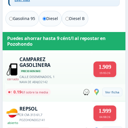
Leer más
Gasolina 95
Diesel
Diesel B
Puedes ahorrar hasta
9 cént/l
al repostar en
Pozohondo
CAMPAREZ
GASOLINERA
1.909
PRECIO MINIMO
19/05/26
CALLE DISEMINADOS, 1
cerrado
NAVA DE ABAJO
2142
↑ 0.19
€/l sobre la media
Ver ficha
REPSOL
1.999
CR CM-313 61,7
04/08/26
POZOHONDO
2141
abierto