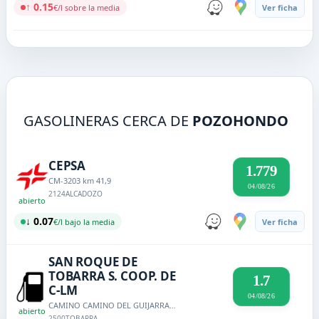
↑ 0.15
€/l sobre la media
Ver ficha
GASOLINERAS CERCA DE
POZOHONDO
CEPSA
1.779
CM-3203 km 41,9
04/08/26
2124
ALCADOZO
abierto
↓ 0.07
€/l bajo la media
Ver ficha
SAN ROQUE DE
TOBARRA S. COOP. DE
1.7
C-LM
04/08/26
CAMINO CAMINO DEL GUIJARRAL, 0
abierto
2500
TOBARRA