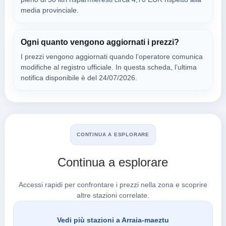
VITORIA-GASTEIZ,
media provinciale.
01120
ANDAMUR
Ogni quanto vengono aggiornati i prezzi?
a 17.64 km
I prezzi vengono aggiornati quando l’operatore comunica
Poligono Pg Okiturri Parcela A2, 38
modifiche al registro ufficiale. In questa scheda, l’ultima
VEDI PREZZI
notifica disponibile è del 24/07/2026.
DURRUMA/SAN ROMAN DE SAN,
01120
ANDAMUR "SAN
a 17.77 km
CONTINUA A ESPLORARE
Poligono Okiturri, S/n
VEDI PREZZI
DURRUMA/SAN ROMAN DE SAN,
Continua a esplorare
01120
Accessi rapidi per confrontare i prezzi nella zona e scoprire
altre stazioni correlate.
Cerca a Arraia-Maeztu
Vedi più stazioni a Arraia-maeztu