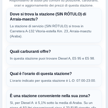
Rispondiamo ai dubbi più comuni su posizione, carburanti,
VITORIA-GASTEIZ,
01120
orari e aggiornamento dei prezzi di questa stazione.
Dove si trova la stazione (SIN RÓTULO) di
Arraia-maeztu?
MOLGAS
a 17.55 km
La stazione di servizio (SIN RÓTULO) si trova in
Poligono Okiturri, 3
Carretera A-132 Vitoria-estella Km. 23, Arraia-maeztu
VEDI PREZZI
(Araba).
ALANGUA,
01120
Quali carburanti offre?
MOEVE
In questa stazione puoi trovare Diesel A, E5 95 e E5 98.
a 17.55 km
Calle Poligono Okiturri, 4
VEDI PREZZI
DURRUMA/SAN ROMAN DE SAN,
Qual è l’orario di questa stazione?
01120
L’orario indicato per questa stazione è L-D: 07:00-23:00.
REPSOL
È una stazione conveniente nella sua zona?
a 17.57 km
Cl Portal De Elorriaga,17
Sì, per Diesel A: è 5,1% sotto la media di Araba. Su un
VEDI PREZZI
pieno di 50 litri risparmieresti circa 4,70 EUR rispetto alla