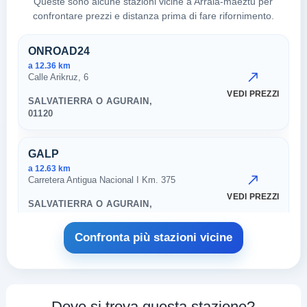
Queste sono alcune stazioni vicine a Arraia-maeztu per
confrontare prezzi e distanza prima di fare rifornimento.
Stazioni vicine a Arraia-Maeztu
ONROAD24
a 12.36 km
Calle Arikruz, 6
VEDI PREZZI
SALVATIERRA O AGURAIN,
01120
GALP
a 12.63 km
Carretera Antigua Nacional I Km. 375
VEDI PREZZI
SALVATIERRA O AGURAIN,
01120
Confronta più stazioni vicine
ORHELA
a 12.68 km
Calle Eguileor, 1
VEDI PREZZI
Dove si trova questa stazione?
SALVATIERRA O AGURAIN,