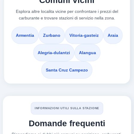
Comuni vicini
ELBURGO/BURGELU,
01120
Esplora altre localita vicine per confrontare i prezzi del
carburante e trovare stazioni di servizio nella zona.
EUSKADILOWCOST
a 17.38 km
Calle Venta De La Estrella, 5
Armentia
Zurbano
Vitoria-gasteiz
Araia
VEDI PREZZI
VITORIA-GASTEIZ,
01120
Alegria-dulantzi
Alangua
CEPSA
Santa Cruz Campezo
a 17.4 km
Calle Venta De La Estrella, 3
VEDI PREZZI
VITORIA-GASTEIZ,
01120
INFORMAZIONI UTILI SULLA STAZIONE
REPSOL
a 17.52 km
Domande frequenti
Calle Jose Maria Iparraguirre, 19
VEDI PREZZI