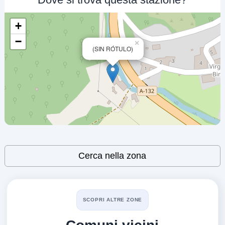
01120
+
PETRONOR
−
×
(SIN RÓTULO)
a 13.5 km
Carretera Ctra.vitoria-estella Km. 38
VEDI PREZZI
SANTA CRUZ CAMPEZO,
01120
ALAVESA
a 13.69 km
Calle Fueros S/n, Sn
VEDI PREZZI
Leaflet
| ©
OpenStreetMap
contributors
SALVATIERRA O AGURAIN,
Cerca nella zona
01120
REPSOL
a 14.32 km
SCOPRI ALTRE ZONE
Carretera N-1 Km. 364,4
VEDI PREZZI