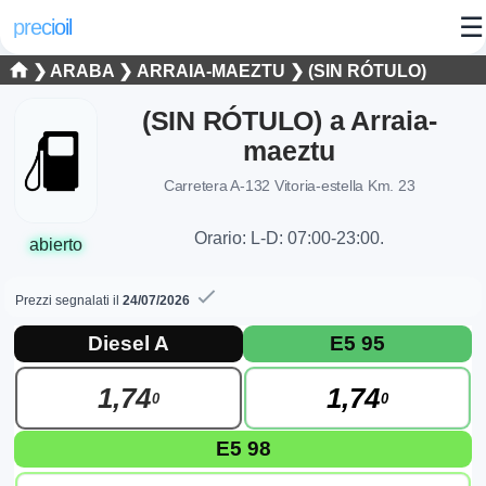
☰
precioil
❯
ARABA
❯
ARRAIA-MAEZTU
❯ (SIN RÓTULO)
(SIN RÓTULO) a Arraia-
maeztu
Carretera A-132 Vitoria-estella Km. 23
Orario: L-D: 07:00-23:00.
abierto
Prezzi segnalati il
24/07/2026
Prezzi attuali dei carburanti a Arraia-mae
Consulta i prezzi attuali della stazione (SIN RÓTULO) (SIN R
Diesel A
E5 95
1,74
1,74
0
0
E5 98