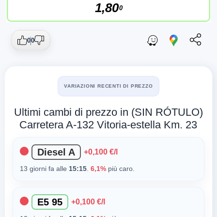
1,80
0
0
0
VARIAZIONI RECENTI DI PREZZO
Ultimi cambi di prezzo in (SIN RÓTULO)
Carretera A-132 Vitoria-estella Km. 23
Diesel A
+0,100 €/l
13 giorni fa alle
15:15
.
6,1%
più caro.
E5 95
+0,100 €/l