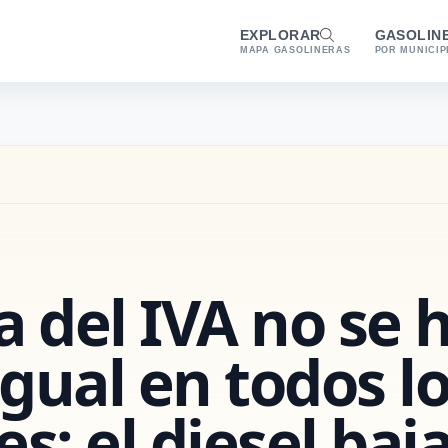
EXPLORAR
GASOLIN
MAPA GASOLINERAS
POR MUNICIP
a del IVA no se 
gual en todos l
es: el diesel ba