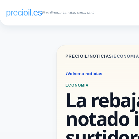
precioil.es
Gasolineras baratas cerca de ti.
PRECIOIL
/
NOTICIAS
/
ECONOMIA
Volver a noticias
ECONOMIA
La rebaj
notado i
surtidor