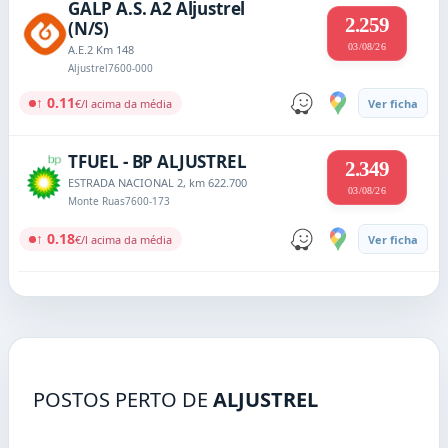
GALP A.S. A2 Aljustrel
2.259
(N/S)
03/08/26
A.E.2 Km 148
Aljustrel
7600-000
↑ 0.11
€/l acima da média
Ver ficha
TFUEL - BP ALJUSTREL
2.349
ESTRADA NACIONAL 2, km 622.700
03/08/26
Monte Ruas
7600-173
↑ 0.18
€/l acima da média
Ver ficha
POSTOS PERTO DE
ALJUSTREL