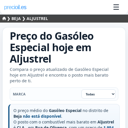
☰
precioil.es
❯
BEJA
❯ ALJUSTREL
Preço do
Gasóleo
Especial
hoje em
Aljustrel
Compara o preço atualizado de Gasóleo Especial
hoje em Aljustrel e encontra o posto mais barato
perto de ti.
Marca
MARCA
O preço médio do
Gasóleo Especial
no distrito de
Beja
não está disponível
.
O posto com o combustível mais barato em
Aljustrel
é
CLA
, em
Rua de Olivença
, com um preço de
1.954