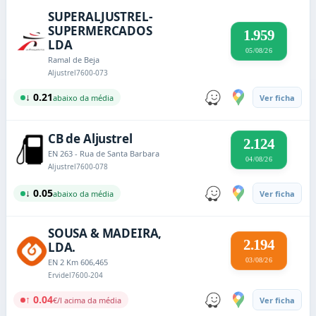
SUPERALJUSTREL-
SUPERMERCADOS
1.959
LDA
05/08/26
Ramal de Beja
Aljustrel
7600-073
↓ 0.21
abaixo da média
Ver ficha
CB de Aljustrel
2.124
EN 263 - Rua de Santa Barbara
04/08/26
Aljustrel
7600-078
↓ 0.05
abaixo da média
Ver ficha
SOUSA & MADEIRA,
2.194
LDA.
03/08/26
EN 2 Km 606,465
Ervidel
7600-204
↑ 0.04
€/l acima da média
Ver ficha