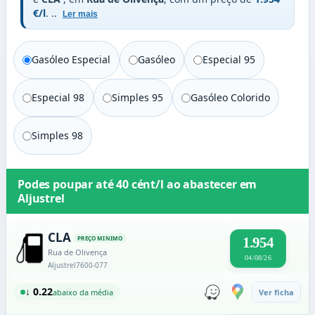
€/l
.
..
Ler mais
Gasóleo Especial
Gasóleo
Especial 95
Especial 98
Simples 95
Gasóleo Colorido
Simples 98
Podes poupar até
40 cént/l
ao abastecer em
Aljustrel
CLA
PREÇO MINIMO
1.954
Rua de Olivença
04/08/26
Aljustrel
7600-077
↓ 0.22
abaixo da média
Ver ficha