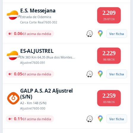
E.S. Messejana
2.209
Estrada de Odemira
29/07/26
Cerca Corte Real
7600-302
↑ 0.06
€/l acima da média
Ver ficha
ES-ALJUSTREL
2.229
EN 383 Km 64,35 (Rua dos Montes Velhos nº 16)
06/08/26
Aljustrel
7600-091
↑ 0.05
€/l acima da média
Ver ficha
GALP A.S. A2 Aljustrel
2.259
(S/N)
03/08/26
A2 - Km 148 (S/N)
Aljustrel
7600-000
↑ 0.11
€/l acima da média
Ver ficha