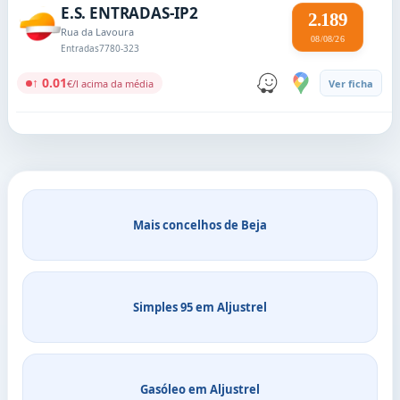
E.S. ENTRADAS-IP2
2.189
Rua da Lavoura
08/08/26
Entradas
7780-323
↑ 0.01
€/l acima da média
Ver ficha
Mais concelhos de Beja
Simples 95 em Aljustrel
Gasóleo em Aljustrel