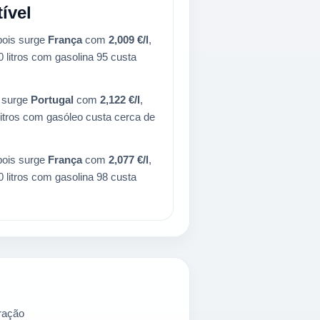
ível
pois surge
França
com
2,009 €/l
,
 litros com gasolina 95 custa
s surge
Portugal
com
2,122 €/l
,
litros com gasóleo custa cerca de
pois surge
França
com
2,077 €/l
,
 litros com gasolina 98 custa
ração