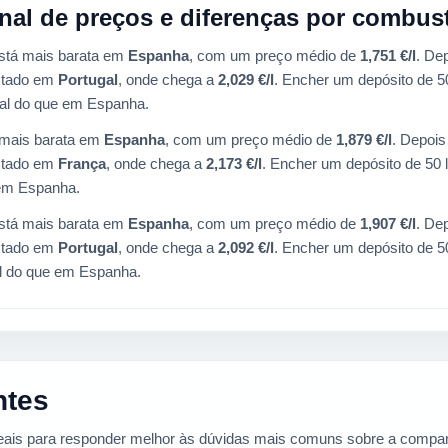
al de preços e diferenças por combust
stá mais barata em
Espanha
, com um preço médio de
1,751 €/l
. De
istado em
Portugal
, onde chega a
2,029 €/l
. Encher um depósito de 50
al do que em Espanha.
mais barata em
Espanha
, com um preço médio de
1,879 €/l
. Depoi
istado em
França
, onde chega a
2,173 €/l
. Encher um depósito de 50 
em Espanha.
stá mais barata em
Espanha
, com um preço médio de
1,907 €/l
. De
istado em
Portugal
, onde chega a
2,092 €/l
. Encher um depósito de 50
l do que em Espanha.
ntes
reais para responder melhor às dúvidas mais comuns sobre a compa