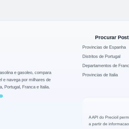
olução do petróleo, a procura sazonal e o peso de cada rede de pos
maior diferença internacional, com cerca de 14,67 € por depósito de
Procurar Pos
Provincias de Espanha
Distritos de Portugal
Departamentos de Fran
asolina e gasoleo, compara
Provincias de Italia
l e navega por milhares de
Portugal, Franca e Italia.
A API do Precioil perm
a partir de informacao