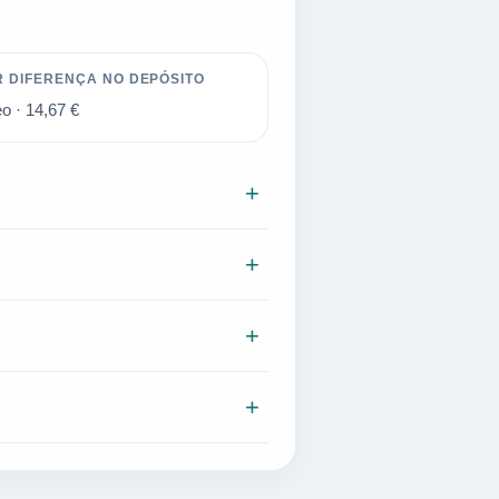
R DIFERENÇA NO DEPÓSITO
o · 14,67 €
nquanto
Espanha
lidera no gasóleo
a.
ecer no país mais caro custa
+
com
1,957 €/l
. A diferença interna
tica, concorrência local, regulação