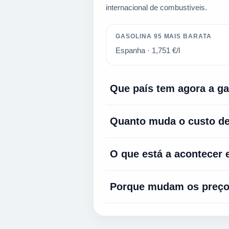
internacional de combustíveis.
GASOLINA 95 MAIS BARATA
Espanha · 1,751 €/l
Que país tem agora a ga
Segundo os últimos dados carrega
Quanto muda o custo de
mais barato com
1,879 €/l
. Isto po
Tomando como referência um depó
O que está a acontecer
aproximadamente
14,67 €
mais do q
Em
Porque mudam os preços
Espanha
, o combustível mais 
é de
0,916 €/l
.
As diferenças de preço médio entre