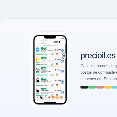
e mistura de biocombustíveis. A ev
Neste momento, gasóleo apresenta a 
precioil.es
Consulta precos de g
postos de combustive
estacoes em Espanha, 