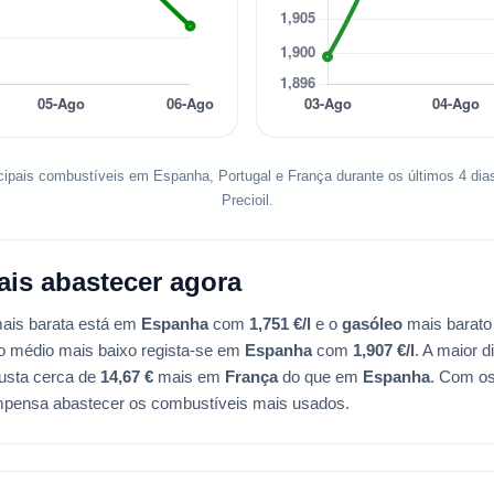
cipais combustíveis em Espanha, Portugal e França durante os últimos 4 dia
Precioil.
is abastecer agora
ais barata está em
Espanha
com
1,751 €/l
e o
gasóleo
mais barat
ço médio mais baixo regista-se em
Espanha
com
1,907 €/l
. A maior 
custa cerca de
14,67 €
mais em
França
do que em
Espanha
. Com os
mpensa abastecer os combustíveis mais usados.