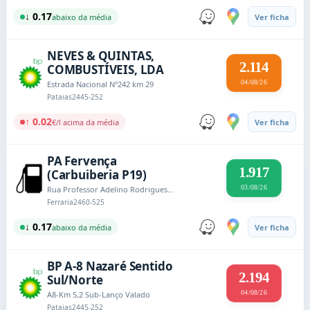
↓ 0.17
abaixo da média
Ver ficha
NEVES & QUINTAS,
2.114
COMBUSTÍVEIS, LDA
04/08/26
Estrada Nacional Nº242 km 29
Pataias
2445-252
↑ 0.02
€/l acima da média
Ver ficha
PA Fervença
1.917
(Carbuiberia P19)
03/08/26
Rua Professor Adelino Rodrigues nº 24 - Fervença
Ferraria
2460-525
↓ 0.17
abaixo da média
Ver ficha
BP A-8 Nazaré Sentido
2.194
Sul/Norte
04/08/26
A8-Km 5,2 Sub-Lanço Valado
Pataias
2445-252