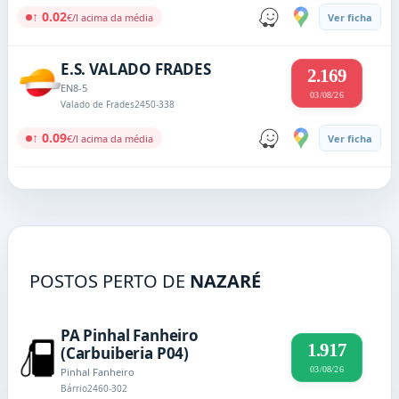
↑ 0.02
€/l acima da média
Ver ficha
E.S. VALADO FRADES
2.169
EN8-5
03/08/26
Valado de Frades
2450-338
↑ 0.09
€/l acima da média
Ver ficha
POSTOS PERTO DE
NAZARÉ
PA Pinhal Fanheiro
1.917
(Carbuiberia P04)
03/08/26
Pinhal Fanheiro
Bárrio
2460-302