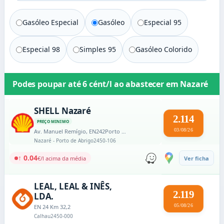
Gasóleo Especial
Gasóleo
Especial 95
Especial 98
Simples 95
Gasóleo Colorido
Podes poupar até
6 cént/l
ao abastecer em
Nazaré
SHELL Nazaré
2.114
PREÇO MINIMO
03/08/26
Av. Manuel Remígio, EN242Porto da Nazaré
Nazaré - Porto de Abrigo
2450-106
↑ 0.04
€/l acima da média
Ver ficha
LEAL, LEAL & INÊS,
2.119
LDA.
05/08/26
EN 24 Km 32,2
Calhau
2450-000