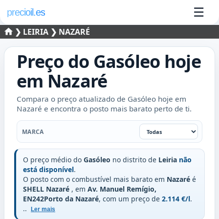
☰
precioil.es
❯
LEIRIA
❯ NAZARÉ
Preço do
Gasóleo
hoje
em
Nazaré
Compara o preço atualizado de Gasóleo hoje em
Nazaré e encontra o posto mais barato perto de ti.
Marca
MARCA
O preço médio do
Gasóleo
no distrito de
Leiria
não
está disponível
.
O posto com o combustível mais barato em
Nazaré
é
SHELL Nazaré
, em
Av. Manuel Remígio,
EN242Porto da Nazaré
, com um preço de
2.114 €/l
.
..
Ler mais