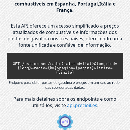
combustíveis em Espanha, Portugal,Itália e
França.
Esta API oferece um acesso simplificado a preços
atualizados de combustíveis e informações dos
postos de gasolina nos três países, oferecendo uma
fonte unificada e confiável de informação.
GET /estaciones/radio?latitud={lat}&longitud=
{long}&radio={km}&pagina={pagina}&limite=
{limite}
Endpoint para obter postos de gasolina e preços em um raio ao redor
das coordenadas dadas.
Para mais detalhes sobre os endpoints e como
utilizá-los, visite
api.precioil.es
.