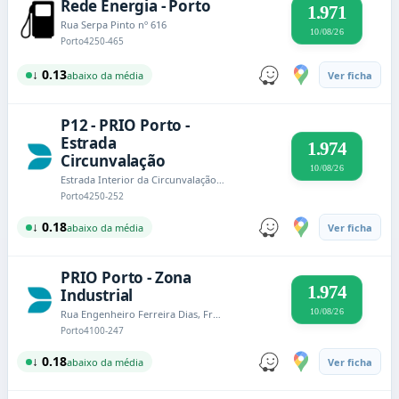
Rede Energia - Porto
1.971
Rua Serpa Pinto nº 616
10/08/26
Porto
4250-465
↓ 0.13
abaixo da média
Ver ficha
P12 - PRIO Porto -
Estrada
1.974
Circunvalação
10/08/26
Estrada Interior da Circunvalação n.º 10783 e 10853
Porto
4250-252
↓ 0.18
abaixo da média
Ver ficha
PRIO Porto - Zona
1.974
Industrial
10/08/26
Rua Engenheiro Ferreira Dias, Freguesia de Ramalde, 1104,1150
Porto
4100-247
↓ 0.18
abaixo da média
Ver ficha