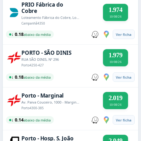
PRIO Fábrica do
1.974
Cobre
10/08/26
Loteamento Fábrica do Cobre, Lote 1 - Rua Linhas de Torres
Campanhã
4350
↓ 0.18
abaixo da média
Ver ficha
PORTO - SÃO DINIS
1.979
RUA SÃO DINIS, Nº 296
10/08/26
Porto
4250-427
↓ 0.18
abaixo da média
Ver ficha
Porto - Marginal
2.019
Av. Paiva Couceiro, 1000 - Marginal - Bonfim - Porto
10/08/26
Porto
4300-385
↓ 0.14
abaixo da média
Ver ficha
Porto - Hosp. S. João
2.049