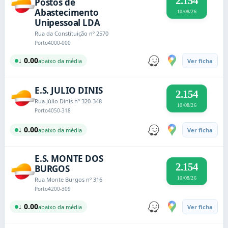
2.154
Postos de
Abastecimento
10/08/26
Unipessoal LDA
Rua da Constituição nº 2570
Porto
4000-000
↓ 0.00
abaixo da média
Ver ficha
E.S. JULIO DINIS
2.154
Rua Júlio Dinis nº 320-348
10/08/26
Porto
4050-318
↓ 0.00
abaixo da média
Ver ficha
E.S. MONTE DOS
2.154
BURGOS
10/08/26
Rua Monte Burgos nº 316
Porto
4200-309
↓ 0.00
abaixo da média
Ver ficha