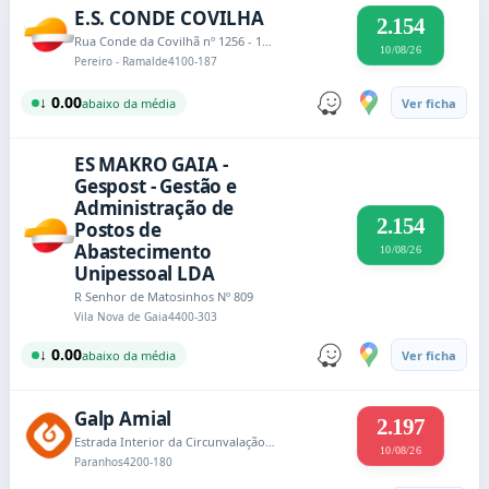
E.S. CONDE COVILHA
2.154
Rua Conde da Covilhã nº 1256 - 1270
10/08/26
Pereiro - Ramalde
4100-187
↓ 0.00
abaixo da média
Ver ficha
ES MAKRO GAIA -
Gespost - Gestão e
Administração de
2.154
Postos de
Abastecimento
10/08/26
Unipessoal LDA
R Senhor de Matosinhos Nº 809
Vila Nova de Gaia
4400-303
↓ 0.00
abaixo da média
Ver ficha
Galp Amial
2.197
Estrada Interior da Circunvalação 8718
10/08/26
Paranhos
4200-180