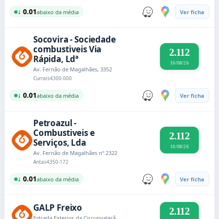
↓ 0.01
abaixo da média
Ver ficha
Socovira - Sociedade
combustiveis Via
2.112
Rápida, Ldª
10/08/26
Av. Fernão de Magalhães, 3352
Currais
4300-000
↓ 0.01
abaixo da média
Ver ficha
Petroazul -
Combustiveis e
2.112
Serviços, Lda
10/08/26
Av. Fernão de Magalhães nº 2322
Antas
4350-172
↓ 0.01
abaixo da média
Ver ficha
GALP Freixo
2.112
Estrada Exterior da Circunvalação, 82-130