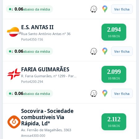
↓ 0.06
abaixo da média
Ver ficha
E.S. ANTAS II
2.094
Rua Santo António Antas nº 36
10/08/26
Porto
4350-156
↓ 0.06
abaixo da média
Ver ficha
FARIA GUIMARÃES
2.099
R. Faria Guimarães, nº 1299 - Paranhos
10/08/26
Porto
4200-294
↓ 0.06
abaixo da média
Ver ficha
Socovira - Sociedade
combustiveis Via
2.112
Rápida, Ldª
10/08/26
Av. Fernão de Magalhães, 3363
Areosa
4300-000