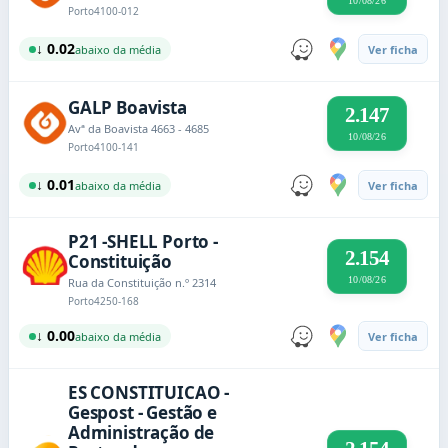
10/08/26
Porto
4100-012
↓ 0.02
abaixo da média
Ver ficha
GALP Boavista
2.147
Avª da Boavista 4663 - 4685
10/08/26
Porto
4100-141
↓ 0.01
abaixo da média
Ver ficha
P21 -SHELL Porto -
2.154
Constituição
10/08/26
Rua da Constituição n.º 2314
Porto
4250-168
↓ 0.00
abaixo da média
Ver ficha
ES CONSTITUICAO -
Gespost - Gestão e
Administração de