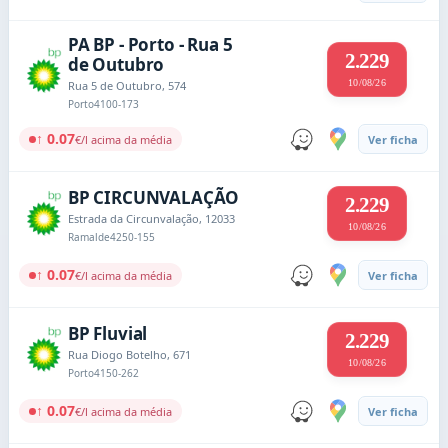
PA BP - Porto - Rua 5
2.229
de Outubro
10/08/26
Rua 5 de Outubro, 574
Porto
4100-173
↑ 0.07
€/l acima da média
Ver ficha
BP CIRCUNVALAÇÃO
2.229
Estrada da Circunvalação, 12033
10/08/26
Ramalde
4250-155
↑ 0.07
€/l acima da média
Ver ficha
BP Fluvial
2.229
Rua Diogo Botelho, 671
10/08/26
Porto
4150-262
↑ 0.07
€/l acima da média
Ver ficha