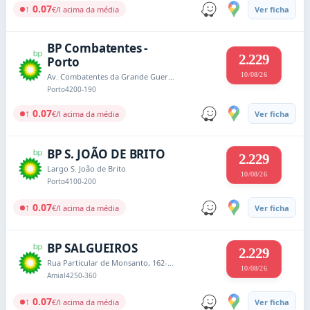
↑ 0.07
€/l acima da média
Ver ficha
BP Combatentes -
2.229
Porto
10/08/26
Av. Combatentes da Grande Guerra nº 627
Porto
4200-190
↑ 0.07
€/l acima da média
Ver ficha
BP S. JOÃO DE BRITO
2.229
Largo S. João de Brito
10/08/26
Porto
4100-200
↑ 0.07
€/l acima da média
Ver ficha
BP SALGUEIROS
2.229
Rua Particular de Monsanto, 162-192
10/08/26
Amial
4250-360
↑ 0.07
€/l acima da média
Ver ficha