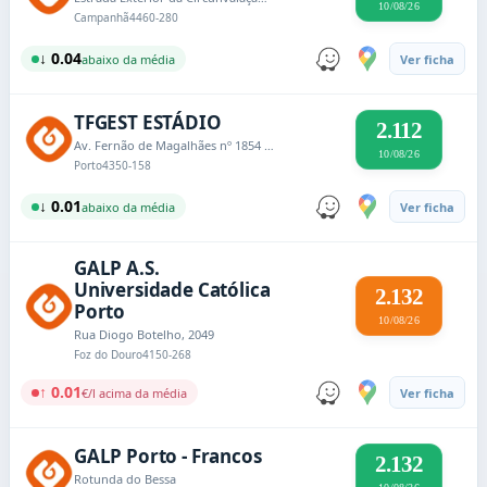
10/08/26
Campanhã
4460-280
↓ 0.04
abaixo da média
Ver ficha
TFGEST ESTÁDIO
2.112
Av. Fernão de Magalhães nº 1854 / 74
10/08/26
Porto
4350-158
↓ 0.01
abaixo da média
Ver ficha
GALP A.S.
Universidade Católica
2.132
Porto
10/08/26
Rua Diogo Botelho, 2049
Foz do Douro
4150-268
↑ 0.01
€/l acima da média
Ver ficha
GALP Porto - Francos
2.132
Rotunda do Bessa