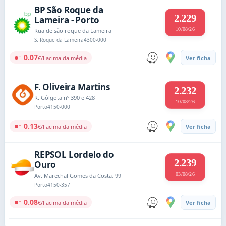
BP São Roque da
2.229
Lameira - Porto
10/08/26
Rua de são roque da Lameira
S. Roque da Lameira
4300-000
↑ 0.07
€/l acima da média
Ver ficha
F. Oliveira Martins
2.232
R. Gólgota nº 390 e 428
10/08/26
Porto
4150-000
↑ 0.13
€/l acima da média
Ver ficha
REPSOL Lordelo do
2.239
Ouro
03/08/26
Av. Marechal Gomes da Costa, 99
Porto
4150-357
↑ 0.08
€/l acima da média
Ver ficha