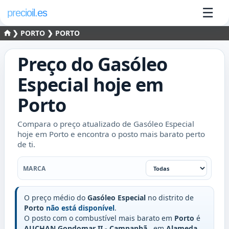
☰
precioil.es
❯
PORTO
❯ PORTO
Preço do
Gasóleo
Especial
hoje em
Porto
Compara o preço atualizado de Gasóleo Especial
hoje em Porto e encontra o posto mais barato perto
de ti.
Marca
MARCA
O preço médio do
Gasóleo Especial
no distrito de
Porto
não está disponível
.
O posto com o combustível mais barato em
Porto
é
AUCHAN Gondomar II - Campanhã
, em
Alameda