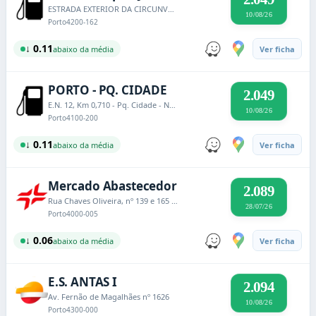
ESTRADA EXTERIOR DA CIRCUNVALAÇÃO Nº.7446 E 7448
10/08/26
Porto
4200-162
↓ 0.11
abaixo da média
Ver ficha
PORTO - PQ. CIDADE
2.049
E.N. 12, Km 0,710 - Pq. Cidade - Nevogilde
10/08/26
Porto
4100-200
↓ 0.11
abaixo da média
Ver ficha
Mercado Abastecedor
2.089
Rua Chaves Oliveira, nº 139 e 165 da Freguesia de Campanhã
28/07/26
Porto
4000-005
↓ 0.06
abaixo da média
Ver ficha
E.S. ANTAS I
2.094
Av. Fernão de Magalhães nº 1626
10/08/26
Porto
4300-000