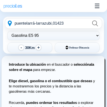
☰
precioil.es
Escribe
Elegir
la
tipo
ubicación
de
combustible:
30Km
Ordenar
Distancia
Introduce la ubicación
en el buscador o
selecciónala
sobre el mapa
para empezar.
Elige diesel, gasolina o el combustible que deseas
y
te mostraremos los precios y la distancia a las
gasolineras más cercanas.
Recuerda,
puedes ordenar los resultados
o explorar