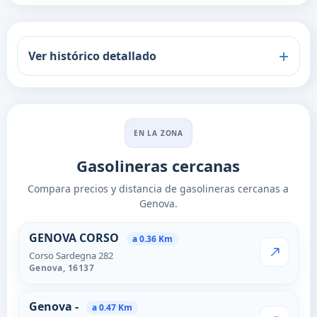
Ver histórico detallado
EN LA ZONA
Gasolineras cercanas
Compara precios y distancia de gasolineras cercanas a
Genova.
Estaciones cercanas en Genov
GENOVA CORSO
a 0.36 Km
Corso Sardegna 282
VER PRECI
Genova,
16137
Genova -
a 0.47 Km