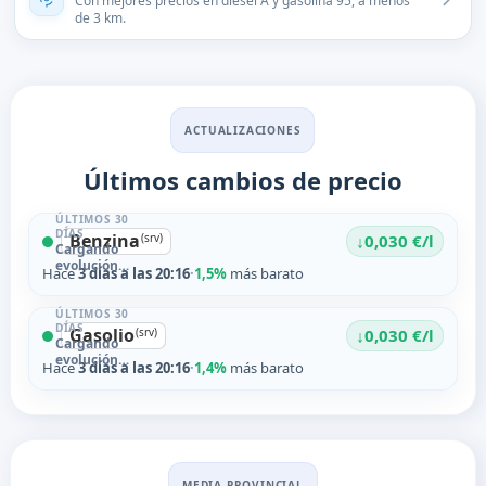
Con mejores precios en diésel A y gasolina 95, a menos
de 3 km.
ACTUALIZACIONES
Últimos cambios de precio
ÚLTIMOS 30
DÍAS
Benzina
↓
(srv)
0,030 €/l
Cargando
evolución…
Hace
3 días a las 20:16
·
1,5%
más barato
ÚLTIMOS 30
DÍAS
Gasolio
↓
(srv)
0,030 €/l
Cargando
evolución…
Hace
3 días a las 20:16
·
1,4%
más barato
MEDIA PROVINCIAL