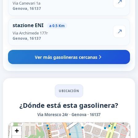
Via Canevari 1a
VER PRECI
Genova,
16137
stazione ENI
a 0.5 Km
Via Archimede 177r
VER PRECI
Genova,
16137
Ver más gasolineras cercanas
UBICACIÓN
¿Dónde está esta gasolinera?
Via Moresco 24r · Genova · 16137
+