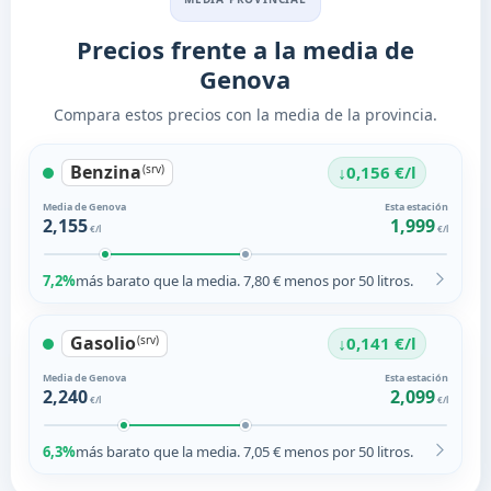
Precios frente a la media de
Genova
Compara estos precios con la media de la provincia.
Benzina
↓
(srv)
0,156 €/l
Media de Genova
Esta estación
2,155
1,999
€/l
€/l
7,2%
más barato que la media. 7,80 € menos por 50 litros.
Gasolio
↓
(srv)
0,141 €/l
Media de Genova
Esta estación
2,240
2,099
€/l
€/l
6,3%
más barato que la media. 7,05 € menos por 50 litros.