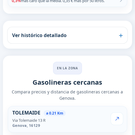
0,3%
más caro que la media. 0,35 € más por 50 litros.
Ver histórico detallado
EN LA ZONA
Gasolineras cercanas
Compara precios y distancia de gasolineras cercanas a
Genova.
Estaciones cercanas en Genov
TOLEMAIDE
a 0.21 Km
Via Tolemaide 13 R
VER PRECI
Genova,
16129