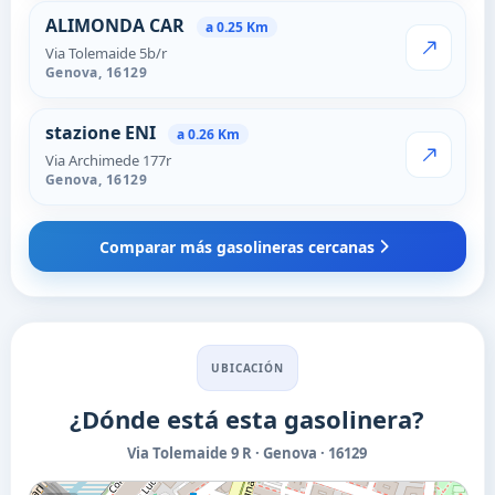
ALIMONDA CAR
a 0.25 Km
Via Tolemaide 5b/r
VER PRECI
Genova,
16129
stazione ENI
a 0.26 Km
Via Archimede 177r
VER PRECI
Genova,
16129
Comparar más gasolineras cercanas
UBICACIÓN
¿Dónde está esta gasolinera?
Via Tolemaide 9 R · Genova · 16129