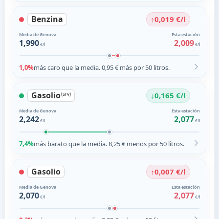
Benzina
↑
0,019 €/l
Media de Genova
Esta estación
1,990
2,009
€/l
€/l
1,0%
más caro que la media. 0,95 € más por 50 litros.
Gasolio
↓
(srv)
0,165 €/l
Media de Genova
Esta estación
2,242
2,077
€/l
€/l
7,4%
más barato que la media. 8,25 € menos por 50 litros.
Gasolio
↑
0,007 €/l
Media de Genova
Esta estación
2,070
2,077
€/l
€/l