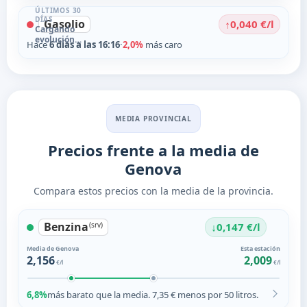
ÚLTIMOS 30
DÍAS
Gasolio
↑
0,040 €/l
Cargando
evolución…
Hace
6 días a las 16:16
·
2,0%
más caro
MEDIA PROVINCIAL
Precios frente a la media de
Genova
Compara estos precios con la media de la provincia.
Benzina
↓
(srv)
0,147 €/l
Media de Genova
Esta estación
2,156
2,009
€/l
€/l
6,8%
más barato que la media. 7,35 € menos por 50 litros.