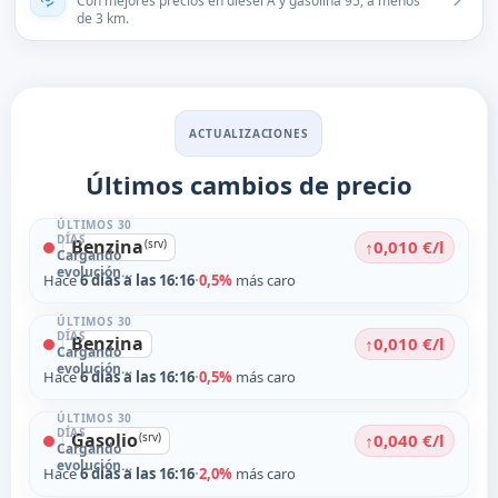
Con mejores precios en diésel A y gasolina 95, a menos
de 3 km.
ACTUALIZACIONES
Últimos cambios de precio
ÚLTIMOS 30
DÍAS
Benzina
↑
(srv)
0,010 €/l
Cargando
evolución…
Hace
6 días a las 16:16
·
0,5%
más caro
ÚLTIMOS 30
DÍAS
Benzina
↑
0,010 €/l
Cargando
evolución…
Hace
6 días a las 16:16
·
0,5%
más caro
ÚLTIMOS 30
DÍAS
Gasolio
↑
(srv)
0,040 €/l
Cargando
evolución…
Hace
6 días a las 16:16
·
2,0%
más caro