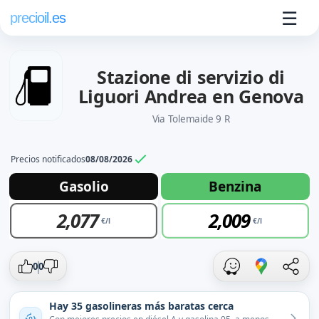
☰
precioil.es
Stazione di servizio di
Liguori Andrea en Genova
Via Tolemaide 9 R
Precios notificados
08/08/2026
Precios actuales de combustibles en 
Consulta los precios actuales de la gasolinera Europam St
Gasolio
Benzina
2,07
7
2,00
9
0
0
Hay 35 gasolineras más baratas cerca