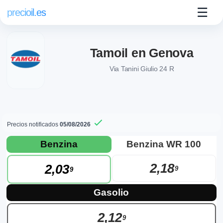
☰
precioil.es
Tamoil en Genova
Via Tanini Giulio 24 R
Precios notificados
05/08/2026
Precios actuales de combustibles en Ge
Consulta los precios actuales de la gasolinera Tamoil Tamoil
Benzina
Benzina WR 100
2,18
2,03
9
9
Gasolio
2,12
9