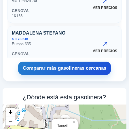
Via Timavo 70r
VER PRECIOS
GENOVA,
16133
MADDALENA STEFANO
a 0.78 Km
Europa 635
VER PRECIOS
GENOVA,
16133
Comparar más gasolineras cercanas
51536 GENOVA
a 0.91 Km
C.so Europa 213
VER PRECIOS
¿Dónde está esta gasolinera?
GENOVA,
16133
+
EUROPAM MISTER
−
×
Tamoil
a 0.93 Km