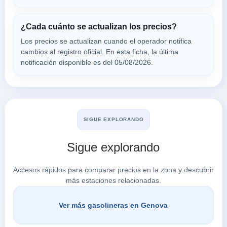
C.so Europa 1085
VER PRECIOS
GENOVA,
¿Cada cuánto se actualizan los precios?
16133
Los precios se actualizan cuando el operador notifica
cambios al registro oficial. En esta ficha, la última
ESSO &
notificación disponible es del 05/08/2026.
a 1.77 Km
Via Corso Europa 1085
VER PRECIOS
GENOVA,
16133
SIGUE EXPLORANDO
Sigue explorando
Buscar en Genova
Accesos rápidos para comparar precios en la zona y descubrir
más estaciones relacionadas.
Ver más gasolineras en Genova