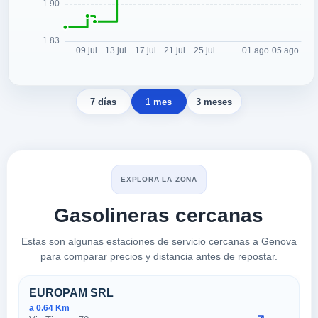
7 días
1 mes
3 meses
EXPLORA LA ZONA
Gasolineras cercanas
Estas son algunas estaciones de servicio cercanas a Genova
para comparar precios y distancia antes de repostar.
Estaciones cercanas en Genov
EUROPAM SRL
a 0.64 Km