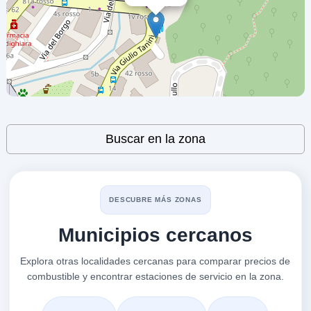
Corso Europa 188
VER PRECIOS
GENOVA,
16133
Alessio Canovi
a 0.96 Km
Europa 211n
VER PRECIOS
Leaflet
| ©
OpenStreetMap
contributors
GENOVA,
Buscar en la zona
16133
Segalerba Andrea
a 0.97 Km
DESCUBRE MÁS ZONAS
C.so Europa 211
Municipios cercanos
VER PRECIOS
GENOVA,
16133
Explora otras localidades cercanas para comparar precios de
combustible y encontrar estaciones de servicio en la zona.
4324
a 1.01 Km