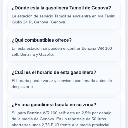
Via Isonzo 1r
¿Dónde está la gasolinera Tamoil de Genova?
VER PRECIOS
GENOVA,
La estación de servicio Tamoil se encuentra en Via Tanini
16133
Giulio 24 R, Genova (Genova).
PV 1046
¿Qué combustibles ofrece?
a 1.68 Km
Europa 11
En esta estación se pueden encontrar Benzina WR 100
VER PRECIOS
self, Benzina y Gasolio.
GENOVA,
16133
¿Cuál es el horario de esta gasolinera?
GENOVA-VIA DEI
El horario puede variar y conviene confirmarlo antes de
a 1.7 Km
desplazarte.
Via Dei Mille Ang. Tabarca 9/r
VER PRECIOS
GENOVA,
16133
¿Es una gasolinera barata en su zona?
Sí, para Benzina WR 100 self: está un 2,5% por debajo
de la media de Genova. En un repostaje de 50 litros
ESSO -
ahorrarías unos 2,75 EUR frente a la media provincial.
a 1.74 Km