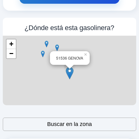
EUROPAM SRL
a 0.58 Km
Via Timavo 70r
VER PRECIOS
¿Dónde está esta gasolinera?
GENOVA,
16132
+
esso
−
×
51536 GENOVA
a 0.63 Km
Via Posalunga 46 A R
VER PRECIOS
GENOVA,
16132
PV 1046
a 0.77 Km
Europa 11
VER PRECIOS
Leaflet
| ©
OpenStreetMap
contributors
GENOVA,
Buscar en la zona
16132