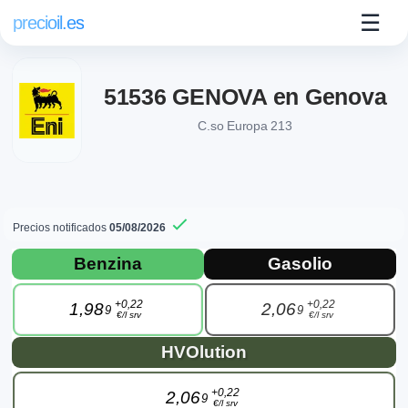
☰
precioil.es
51536 GENOVA en Genova
C.so Europa 213
Precios notificados
05/08/2026
Precios actuales de combustibles en Ge
Consulta los precios actuales de la gasolinera AgipEni 5153
Benzina
Gasolio
+0,22
+0,22
1,98
2,06
9
9
€/l srv
€/l srv
HVOlution
+0,22
2,06
9
€/l srv