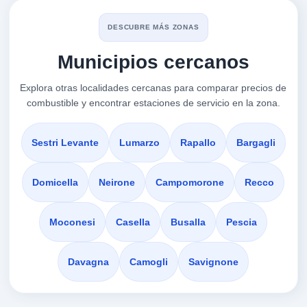
MADDALENA STEFANO
a 0.82 Km
DESCUBRE MÁS ZONAS
Europa 635
Municipios cercanos
VER PRECIOS
GENOVA,
16132
Explora otras localidades cercanas para comparar precios de
combustible y encontrar estaciones de servicio en la zona.
Tamoil
a 0.91 Km
Via Tanini Giulio 24 R
Sestri Levante
Lumarzo
Rapallo
Bargagli
VER PRECIOS
GENOVA,
16132
Domicella
Neirone
Campomorone
Recco
servizio q8
Moconesi
Casella
Busalla
Pescia
a 1.05 Km
Via Aldo Manuzio 40h
Davagna
Camogli
Savignone
VER PRECIOS
GENOVA,
16132