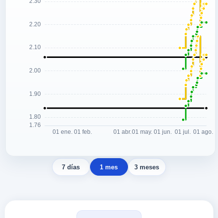
7 días
1 mes
3 meses