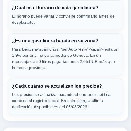
4324
¿Cuál es el horario de esta gasolinera?
a 1.31 Km
El horario puede variar y conviene confirmarlo antes de
Europa 770
desplazarte.
VER PRECIOS
GENOVA,
16132
¿Es una gasolinera barata en su zona?
Para Benzina<span class='selfAuto'>(srv)</span> está un
Stazione di
1,9% por encima de la media de Genova. En un
a 1.46 Km
repostaje de 50 litros pagarías unos 2,05 EUR más que
Corso Europa 844
la media provincial.
VER PRECIOS
GENOVA,
16132
¿Cada cuánto se actualizan los precios?
GENOVA-VIA DEI
Los precios se actualizan cuando el operador notifica
cambios al registro oficial. En esta ficha, la última
a 1.48 Km
Via Dei Mille Ang. Tabarca 9/r
notificación disponible es del 05/08/2026.
VER PRECIOS
GENOVA,
16132