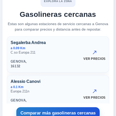
EXPLORA LA ZONA
Gasolineras cercanas
Estas son algunas estaciones de servicio cercanas a Genova
para comparar precios y distancia antes de repostar.
Estaciones cercanas en Genov
Segalerba Andrea
a 0.09 Km
C.so Europa 211
VER PRECIOS
GENOVA,
16132
Alessio Canovi
a 0.1 Km
Europa 211n
VER PRECIOS
GENOVA,
16132
Comparar más gasolineras cercanas