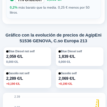
0,2%
más barato que la media. 0,25 € menos por 50
litros.
Gráfico con la evolución de precios de AgipEni
51536 GENOVA, C.so Europa 213
Blue Diesel not self
Blue Diesel self
2,059 €/L
1,839 €/L
0,000 €/L
0,000 €/L
Gasolio not self
Gasolio self
2,289 €/L
2,069 €/L
+0,190 €/L
+0,190 €/L