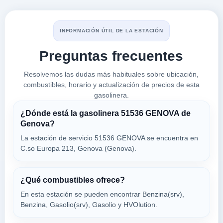
Q8
a 1.05 Km
Via A Manuzio 40h
INFORMACIÓN ÚTIL DE LA ESTACIÓN
VER PRECIOS
GENOVA,
Preguntas frecuentes
16132
Resolvemos las dudas más habituales sobre ubicación,
ESSO
combustibles, horario y actualización de precios de esta
gasolinera.
a 1.1 Km
Via Isonzo 1r
¿Dónde está la gasolinera 51536 GENOVA de
VER PRECIOS
GENOVA,
Genova?
16132
La estación de servicio 51536 GENOVA se encuentra en
C.so Europa 213, Genova (Genova).
segalerba andrea
a 1.28 Km
Via Monte Zovetto 25r
¿Qué combustibles ofrece?
VER PRECIOS
En esta estación se pueden encontrar Benzina(srv),
GENOVA,
Benzina, Gasolio(srv), Gasolio y HVOlution.
16132