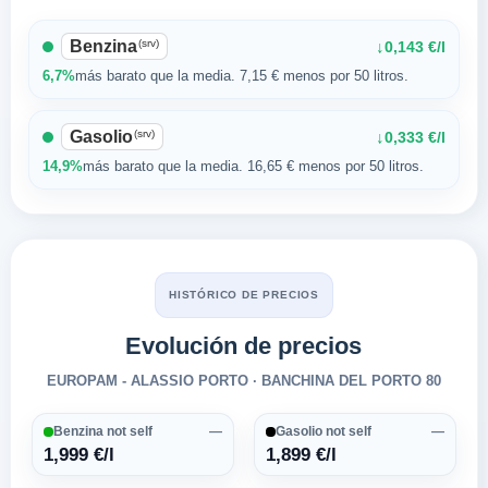
Benzina
(srv)
↓
0,143 €/l
6,7%
más barato que la media. 7,15 € menos por 50 litros.
Gasolio
(srv)
↓
0,333 €/l
14,9%
más barato que la media. 16,65 € menos por 50 litros.
HISTÓRICO DE PRECIOS
Evolución de precios
EUROPAM - ALASSIO PORTO · BANCHINA DEL PORTO 80
Benzina not self
—
Gasolio not self
—
1,999 €/l
1,899 €/l