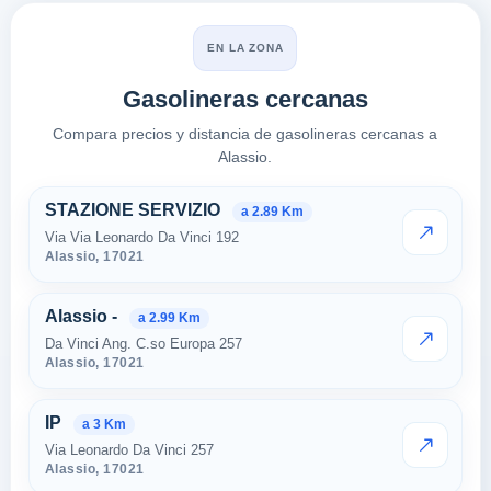
EN LA ZONA
Gasolineras cercanas
Compara precios y distancia de gasolineras cercanas a
Alassio.
Estaciones cercanas en Alassi
STAZIONE SERVIZIO
a 2.89 Km
Via Via Leonardo Da Vinci 192
VER PRE
Alassio,
17021
Alassio -
a 2.99 Km
Da Vinci Ang. C.so Europa 257
VER PRE
Alassio,
17021
IP
a 3 Km
Via Leonardo Da Vinci 257
VER PRE
Alassio,
17021