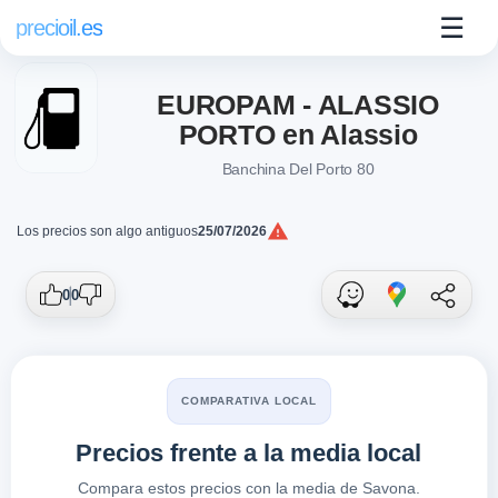
☰
precioil.es
EUROPAM - ALASSIO
PORTO en Alassio
Banchina Del Porto 80
Los precios son algo antiguos
25/07/2026
Precios actuales de combustibles en Alas
Consulta los precios actuales de la gasolinera Europam EUR
0
0
COMPARATIVA LOCAL
Precios frente a la media local
Compara estos precios con la media de Savona.