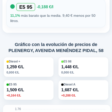
E5 95
-0,188 €/l
11,1%
más barato que la media. 9,40 € menos por 50
litros.
Gráfico con la evolución de precios de
PLENERGY, AVENIDA MENÉNDEZ PIDAL, 58
Diesel +
E5 98
1,259 €/L
1,448 €/L
0,000 €/L
0,000 €/L
E5 95
Diesel A
1,509 €/L
1,687 €/L
+0,164 €/L
+0,288 €/L