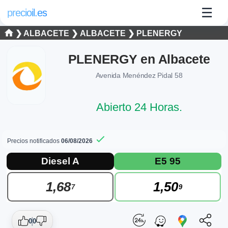
☰
precioil.es
❯
ALBACETE
❯
ALBACETE
❯
PLENERGY
PLENERGY en Albacete
Avenida Menéndez Pidal 58
Abierto 24 Horas.
Precios notificados
06/08/2026
Precios actuales de combustibles en Alb
Consulta los precios actuales de la gasolinera PLENERGY PL
Diesel A
E5 95
1,68
1,50
7
9
0
0