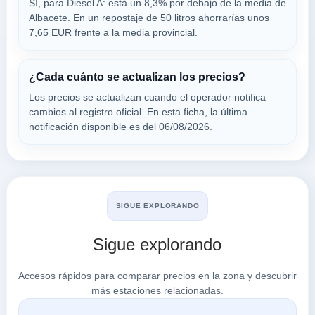
Sí, para Diesel A: está un 8,3% por debajo de la media de
Albacete. En un repostaje de 50 litros ahorrarías unos
7,65 EUR frente a la media provincial.
FAST &
a 1.92 Km
Avenida 3ª Esquina C/ F Nº3, 3
¿Cada cuánto se actualizan los precios?
VER PRECIOS
ALBACETE,
Los precios se actualizan cuando el operador notifica
02005
cambios al registro oficial. En esta ficha, la última
notificación disponible es del 06/08/2026.
CARREFOUR
a 1.99 Km
Avenida 1º De Mayo, S/n
VER PRECIOS
ALBACETE,
02005
SIGUE EXPLORANDO
Sigue explorando
PETROCAMP
a 2.02 Km
Accesos rápidos para comparar precios en la zona y descubrir
Avenida 1º De Mayo, S/n
más estaciones relacionadas.
VER PRECIOS
ALBACETE,
02005