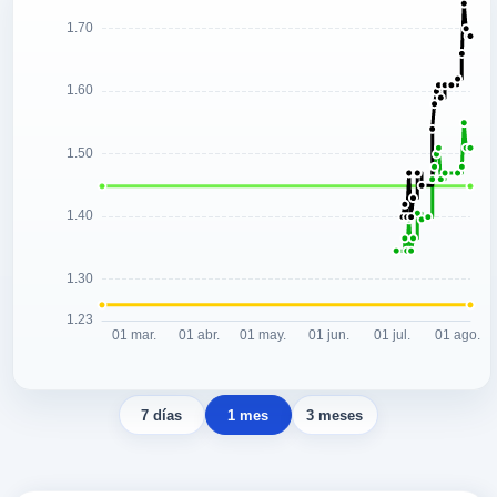
7 días
1 mes
3 meses