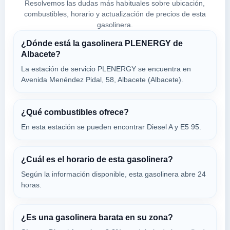
Resolvemos las dudas más habituales sobre ubicación,
combustibles, horario y actualización de precios de esta
gasolinera.
MOEVE
a 1.72 Km
¿Dónde está la gasolinera PLENERGY de
Calle Federico Garcia Lorca, 5
Albacete?
VER PRECIOS
ALBACETE,
La estación de servicio PLENERGY se encuentra en
02005
Avenida Menéndez Pidal, 58, Albacete (Albacete).
A&A
¿Qué combustibles ofrece?
a 1.81 Km
Avenida Escritor Rodrigo Rubio, 3
En esta estación se pueden encontrar Diesel A y E5 95.
VER PRECIOS
ALBACETE,
02005
¿Cuál es el horario de esta gasolinera?
Según la información disponible, esta gasolinera abre 24
ENERCOM CARBURANTES
horas.
a 1.82 Km
Poligono Avda. 3ª, Esquina C/autovia, 69
VER PRECIOS
¿Es una gasolinera barata en su zona?
ALBACETE,
02005