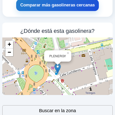
Comparar más gasolineras cercanas
REPSOL
a 1.13 Km
Carretera Jaen Km. 2
VER PRECIOS
¿Dónde está esta gasolinera?
ALBACETE,
02005
+
PLENERGY
−
×
PLENERGY
a 1.33 Km
Calle Federico Garcia Lorca, 1
VER PRECIOS
ALBACETE,
02005
ALCAMPO
a 1.34 Km
Sector Parcela T-3 Local52, 14
VER PRECIOS
Leaflet
| ©
OpenStreetMap
contributors
ALBACETE,
Buscar en la zona
02005