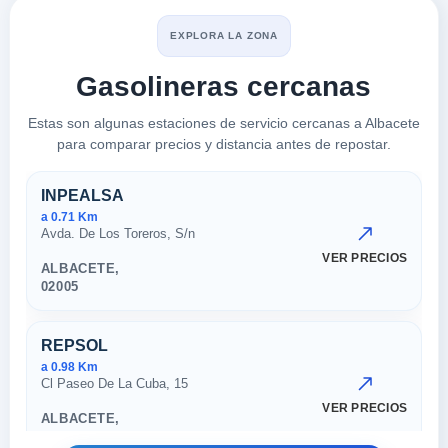
EXPLORA LA ZONA
Gasolineras cercanas
Estas son algunas estaciones de servicio cercanas a Albacete
para comparar precios y distancia antes de repostar.
Estaciones cercanas en Albace
INPEALSA
a 0.71 Km
Avda. De Los Toreros, S/n
VER PRECIOS
ALBACETE,
02005
REPSOL
a 0.98 Km
Cl Paseo De La Cuba, 15
VER PRECIOS
ALBACETE,
02005