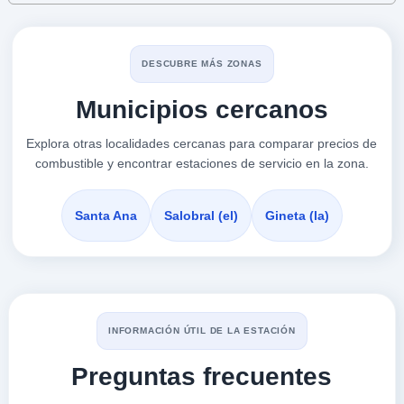
REPSOL
a 1.35 Km
DESCUBRE MÁS ZONAS
Pg Campollano-p. 2-ct, S.n.
Municipios cercanos
VER PRECIOS
ALBACETE,
02005
Explora otras localidades cercanas para comparar precios de
combustible y encontrar estaciones de servicio en la zona.
CEPSA
a 1.46 Km
Poligono Campollano, 55
Santa Ana
Salobral (el)
Gineta (la)
VER PRECIOS
ALBACETE,
02005
PLENERGY
INFORMACIÓN ÚTIL DE LA ESTACIÓN
a 1.7 Km
Calle Constantino Romero, S/n
Preguntas frecuentes
VER PRECIOS
ALBACETE,
02005