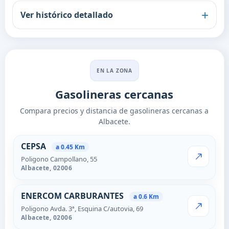
Ver histórico detallado
EN LA ZONA
Gasolineras cercanas
Compara precios y distancia de gasolineras cercanas a
Albacete.
Estaciones cercanas en Albace
CEPSA
a 0.45 Km
Poligono Campollano, 55
VER PRECI
Albacete,
02006
ENERCOM CARBURANTES
a 0.6 Km
Poligono Avda. 3ª, Esquina C/autovia, 69
VER PRECI
Albacete,
02006