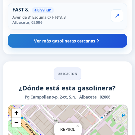
FAST &
a 0.99 Km
Avenida 3ª Esquina C/ F Nº3, 3
VER PRECI
Albacete,
02006
Ver más gasolineras cercanas
UBICACIÓN
¿Dónde está esta gasolinera?
Pg Campollano-p. 2-ct, S.n. · Albacete · 02006
+
−
×
REPSOL