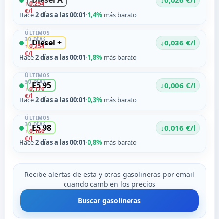
Diesel A
↓
0,026 €/l
↑ 0,254
€/l
Hace
2 días a las 00:01
·
1,4%
más barato
ÚLTIMOS
30 DÍAS
Diesel +
↓
0,036 €/l
↑ 0,254
€/l
Hace
2 días a las 00:01
·
1,8%
más barato
ÚLTIMOS
30 DÍAS
E5 95
↓
0,006 €/l
↑ 0,170
€/l
Hace
2 días a las 00:01
·
0,3%
más barato
ÚLTIMOS
30 DÍAS
E5 98
↓
0,016 €/l
↑ 0,160
€/l
Hace
2 días a las 00:01
·
0,8%
más barato
Recibe alertas de esta y otras gasolineras por email
cuando cambien los precios
Buscar gasolineras