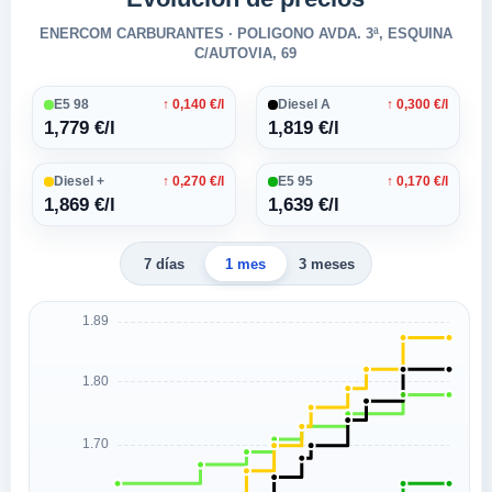
ENERCOM CARBURANTES · POLIGONO AVDA. 3ª, ESQUINA
C/AUTOVIA, 69
E5 98
↑ 0,140 €/l
Diesel A
↑ 0,300 €/l
1,779 €/l
1,819 €/l
Diesel +
↑ 0,270 €/l
E5 95
↑ 0,170 €/l
1,869 €/l
1,639 €/l
7 días
1 mes
3 meses