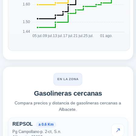
EN LA ZONA
Gasolineras cercanas
Compara precios y distancia de gasolineras cercanas a
Albacete.
Estaciones cercanas en Albace
REPSOL
a 0.6 Km
Pg Campollano-p. 2-ct, S.n.
VER PRE