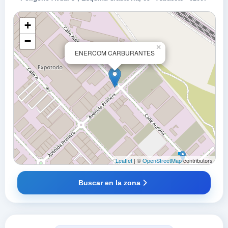
+
−
×
ENERCOM CARBURANTES
Leaflet
| ©
OpenStreetMap
contributors
Buscar en la zona