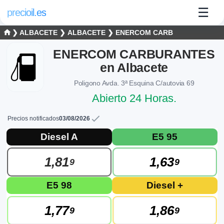
☰
precioil.es
❯
ALBACETE
❯
ALBACETE
❯ ENERCOM CARB
ENERCOM CARBURANTES
en Albacete
Poligono Avda. 3ª Esquina C/autovia 69
Abierto 24 Horas.
Precios notificados
03/08/2026
Precios actuales de combustibles en Alb
Consulta los precios actuales de la gasolinera ENERCOM 
Diesel A
E5 95
1,81
1,63
9
9
E5 98
Diesel +
1,77
1,86
9
9