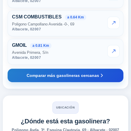
Albacete,
02007
CSM COMBUSTIBLES
a 0.64 Km
Poligono Campollano Avenida -0-, 69
VER PRE
Albacete,
02007
GMOIL
a 0.81 Km
Avenida Primera, S/n
VER PRE
Albacete,
02007
Comparar más gasolineras cercanas
UBICACIÓN
¿Dónde está esta gasolinera?
Poligono Avda. 3ª, Esquina C/autovia, 69 · Albacete · 02007