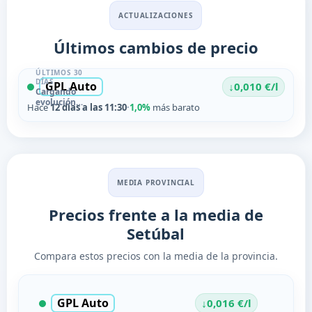
ACTUALIZACIONES
Últimos cambios de precio
ÚLTIMOS 30
DÍAS
GPL Auto
↓
0,010 €/l
Cargando
evolución…
Hace
12 días a las 11:30
·
1,0%
más barato
MEDIA PROVINCIAL
Precios frente a la media de
Setúbal
Compara estos precios con la media de la provincia.
GPL Auto
↓
0,016 €/l