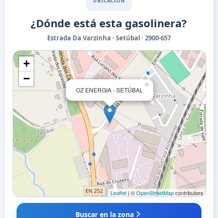
UBICACIÓN
¿Dónde está esta gasolinera?
Estrada Da Varzinha · Setúbal · 2900-657
+
−
×
OZ ENERGIA - SETÚBAL
Leaflet
| ©
OpenStreetMap
contributors
Buscar en la zona