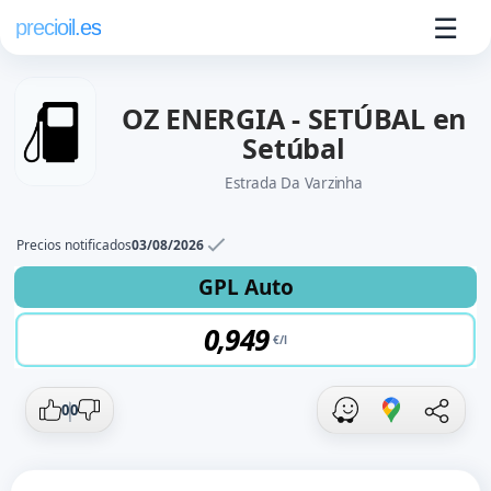
☰
precioil.es
OZ ENERGIA - SETÚBAL en
Setúbal
Estrada Da Varzinha
Precios notificados
03/08/2026
Precios actuales de combustibles en S
Consulta los precios actuales de la gasolinera OZ Energi
GPL Auto
0,94
9
0
0