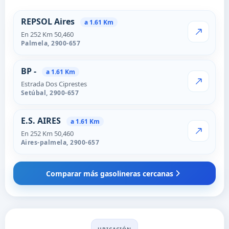
Estaciones cercanas en Setúba
REPSOL Aires
a 1.61 Km
En 252 Km 50,460
VER PRECI
Palmela,
2900-657
BP -
a 1.61 Km
Estrada Dos Ciprestes
VER PRECI
Setúbal,
2900-657
E.S. AIRES
a 1.61 Km
En 252 Km 50,460
VER PRECI
Aires-palmela,
2900-657
Comparar más gasolineras cercanas