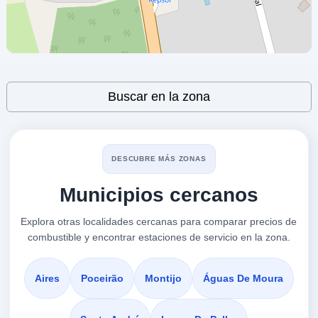
BP PALMELA
a 1.78 Km
E. N. 379 Bombas Lage-s.julião
VER PRECIOS
Leaflet
| ©
OpenStreetMap
contributors
VOLTA DA PEDRA - PALMELA,
Buscar en la zona
2950-439
AUCHAN Setúbal
a 2.73 Km
DESCUBRE MÁS ZONAS
Rua Nova Sintra, Lote 18, Azeda
Municipios cercanos
VER PRECIOS
SETÚBAL,
2950-439
Explora otras localidades cercanas para comparar precios de
combustible y encontrar estaciones de servicio en la zona.
BP Monte
a 3.06 Km
Estrada De Algeruz
Aires
Poceirão
Montijo
Águas De Moura
VER PRECIOS
SETÚBAL-QUINTA DA CAIADA,
2950-439