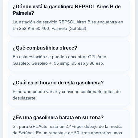
¿Dónde está la gasolinera REPSOL Aires B de
Palmela?
ESTAÇÃO DE
La estación de servicio REPSOL Aires B se encuentra en
a 3.5 Km
En 252 Km 50,460, Palmela (Setúbal).
Av.rodrigues Manito
VER PRECIOS
SETÚBAL,
2950-439
¿Qué combustibles ofrece?
En esta estación se pueden encontrar GPL Auto,
Gasóleo, Gasóleo +, 95 simp, 95 esp y 98 esp.
ES Monte
a 3.51 Km
Praça Da Independência
¿Cuál es el horario de esta gasolinera?
VER PRECIOS
,
El horario puede variar y conviene confirmarlo antes de
2950-439
desplazarte.
PA SETUBAL
a 3.57 Km
¿Es una gasolinera barata en su zona?
Estrada Nacional 10 Rio Figueira Setubal
Sí, para GPL Auto: está un 2,4% por debajo de la media
VER PRECIOS
SETÚBAL,
de Setúbal. En un repostaje de 50 litros ahorrarías unos
2950-439