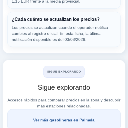
1,15 EUR frente a la media provincial.
E.S. SETUBAL
¿Cada cuánto se actualizan los precios?
a 3.57 Km
Los precios se actualizan cuando el operador notifica
En 10
cambios al registro oficial. En esta ficha, la última
VER PRECIOS
RIO FIGUEIRA,
notificación disponible es del 03/08/2026.
2950-439
Buscar en Palmela
SIGUE EXPLORANDO
Sigue explorando
Accesos rápidos para comparar precios en la zona y descubrir
más estaciones relacionadas.
Ver más gasolineras en Palmela