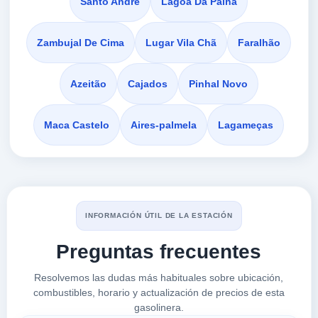
Santo André
Lagoa Da Palha
BP -
Zambujal De Cima
Lugar Vila Chã
Faralhão
a 3.2 Km
Estrada Dos Ciprestes
Azeitão
Cajados
Pinhal Novo
VER PRECIOS
SETÚBAL,
2950-439
Maca Castelo
Aires-palmela
Lagameças
E.S. SETUBAL
a 3.21 Km
Variante à Estrada Dos Ciprestes Lt. 12
VER PRECIOS
STA. MARIA DA GRAÇA,
2950-439
INFORMACIÓN ÚTIL DE LA ESTACIÓN
Preguntas frecuentes
GALP Bonfim
a 3.5 Km
Resolvemos las dudas más habituales sobre ubicación,
Av. Rodrigues Manito
combustibles, horario y actualización de precios de esta
VER PRECIOS
ESTÁDIO DO BONFIM,
gasolinera.
2950-439