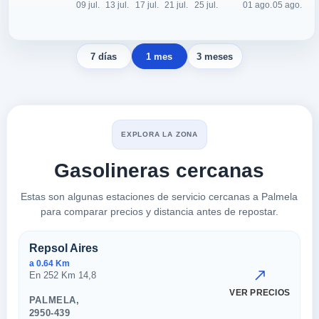
7 días
1 mes
3 meses
EXPLORA LA ZONA
Gasolineras cercanas
Estas son algunas estaciones de servicio cercanas a Palmela
para comparar precios y distancia antes de repostar.
Estaciones cercanas en Palme
Repsol Aires
a 0.64 Km
En 252 Km 14,8
VER PRECIOS
PALMELA,
2950-439