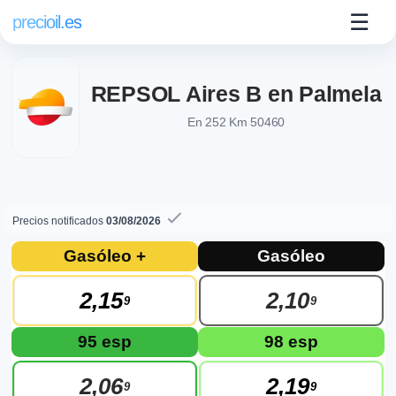
☰
precioil.es
REPSOL Aires B en Palmela
En 252 Km 50460
Precios notificados
03/08/2026
Precios actuales de combustibles en Pal
Consulta los precios actuales de la gasolinera REPSOL REPSO
Gasóleo +
Gasóleo
2,15
2,10
9
9
95 esp
98 esp
2,06
2,19
9
9