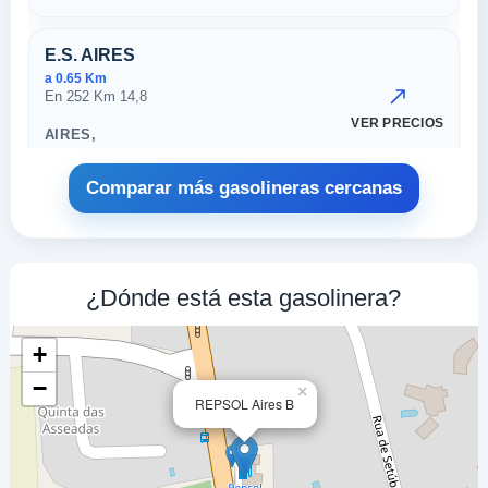
E.S. AIRES
a 0.65 Km
En 252 Km 14,8
VER PRECIOS
AIRES,
2950-439
Comparar más gasolineras cercanas
Prio Palmela
a 1.37 Km
Av. Bombeiros Voluntários
VER PRECIOS
¿Dónde está esta gasolinera?
QUARTEL DOS B.V. DE PALMELA,
2950-439
+
OZ ENERGIA
−
×
REPSOL Aires B
a 1.61 Km
Estrada Da Varzinha
VER PRECIOS
SETÚBAL,
2950-439