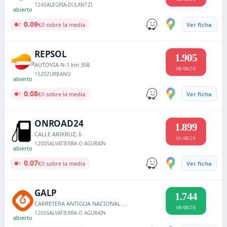
1240
ALEGRIA-DULANTZI
abierto
↑ 0.09
€/l sobre la media
Ver ficha
REPSOL
1.905
AUTOVIA N-1 km 358
08/08/26
1520
ZURBANO
abierto
↑ 0.08
€/l sobre la media
Ver ficha
ONROAD24
1.899
CALLE ARIKRUZ, 6
01/08/26
1200
SALVATIERRA O AGURAIN
abierto
↑ 0.07
€/l sobre la media
Ver ficha
GALP
1.744
CARRETERA ANTIGUA NACIONAL I KM. 375
08/08/26
1200
SALVATIERRA O AGURAIN
abierto