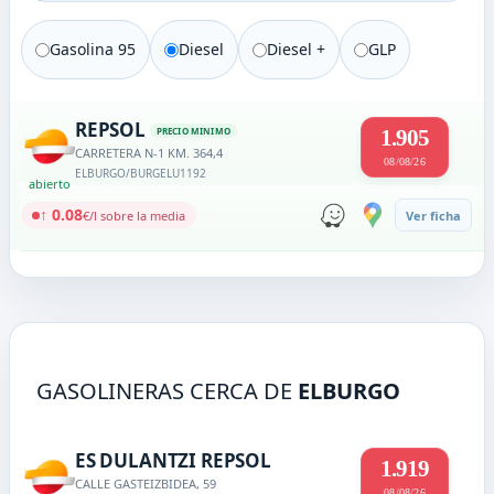
Gasolina 95
Diesel
Diesel +
GLP
REPSOL
PRECIO MINIMO
1.905
CARRETERA N-1 KM. 364,4
08/08/26
ELBURGO/BURGELU
1192
abierto
↑ 0.08
€/l sobre la media
Ver ficha
GASOLINERAS CERCA DE
ELBURGO
ES DULANTZI REPSOL
1.919
CALLE GASTEIZBIDEA, 59
08/08/26