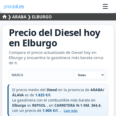
☰
precioil.es
❯
ARABA
❯ ELBURGO
Precio del
Diesel
hoy
en
Elburgo
Compara el precio actualizado de Diesel hoy en
Elburgo y encuentra la gasolinera más barata cerca
de ti.
Filtrar por marca
MARCA
El precio medio del
Diesel
en la provincia de
ARABA/
ÁLAVA
es de
1.825 €/l
.
La gasolinera con el combustible más barato en
Elburgo
es
REPSOL
, en
CARRETERA N-1 KM. 364,4
,
con un precio de
1.905 €/l
.
..
Leer más