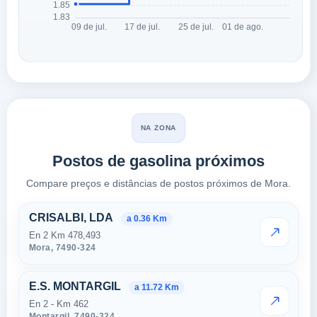
NA ZONA
Postos de gasolina próximos
Compare preços e distâncias de postos próximos de Mora.
Postos próximos em Mora
CRISALBI, LDA
a 0.36 Km
En 2 Km 478,493
VER PRE
Mora,
7490-324
E.S. MONTARGIL
a 11.72 Km
En 2 - Km 462
VER PRE
Montargil,
7490-324