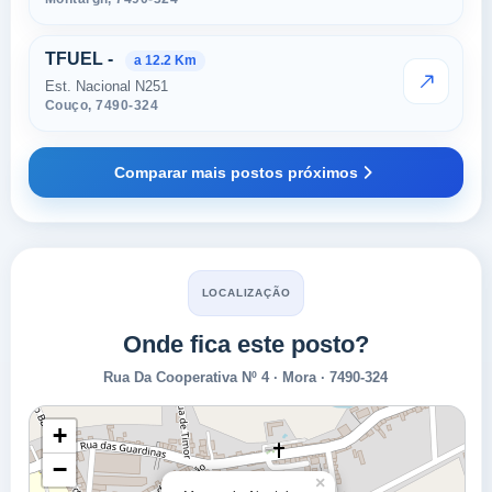
TFUEL -
a 12.2 Km
Est. Nacional N251
VER PRE
Couço,
7490-324
Comparar mais postos próximos
LOCALIZAÇÃO
Onde fica este posto?
Rua Da Cooperativa Nº 4 · Mora · 7490-324
+
−
×