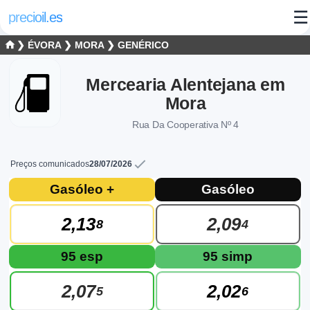
☰
precioil.es
❯
ÉVORA
❯
MORA
❯ GENÉRICO
Mercearia Alentejana em
Mora
Rua Da Cooperativa Nº 4
Preços comunicados
28/07/2026
Preços atuais dos combustíveis em Mor
Consulta os preços atuais do posto Genérico Mercearia Alent
Gasóleo +
Gasóleo
2,13
2,09
8
4
95 esp
95 simp
2,07
2,02
5
6