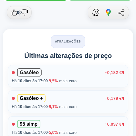
0
0
ATUALIZAÇÕES
Últimas alterações de preço
Gasóleo
↑
0,182 €/l
Há
10 dias às 17:00
·
9,5%
mais caro
Gasóleo +
↑
0,179 €/l
Há
10 dias às 17:00
·
9,1%
mais caro
95 simp
↑
0,097 €/l
Há
10 dias às 17:00
·
5,0%
mais caro