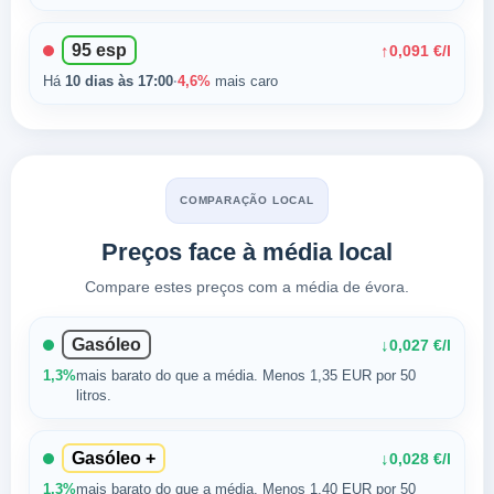
95 esp
↑
0,091 €/l
Há
10 dias às 17:00
·
4,6%
mais caro
COMPARAÇÃO LOCAL
Preços face à média local
Compare estes preços com a média de évora.
Gasóleo
↓
0,027 €/l
1,3%
mais barato do que a média. Menos 1,35 EUR por 50
litros.
Gasóleo +
↓
0,028 €/l
1,3%
mais barato do que a média. Menos 1,40 EUR por 50