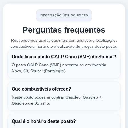
a 15.59 Km
Bairro 1º Maio Nº 2
VER PREÇOS
AVIS,
INFORMAÇÃO ÚTIL DO POSTO
7470-011
Perguntas frequentes
PRIO Vimieiro
Respondemos às dúvidas mais comuns sobre localização,
a 15.72 Km
combustíveis, horário e atualização de preços deste posto.
Estrada Nacional Nº 4 Km 96.6
VER PREÇOS
Onde fica o posto GALP Cano (VMF) de Sousel?
VIMIEIRO,
7470-011
O posto GALP Cano (VMF) encontra-se em Avenida
Nova, 60, Sousel (Portalegre).
PRIO Vimieiro
a 15.76 Km
Que combustíveis oferece?
En 4, Km 96,6
Neste posto podes encontrar Gasóleo, Gasóleo +,
VER PREÇOS
VIMIEIRO,
Gasóleo c e 95 simp.
7470-011
Qual é o horário deste posto?
CEPSA DE