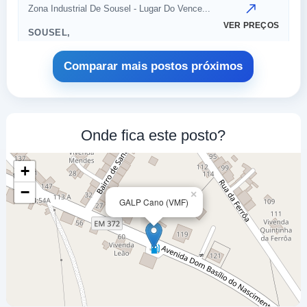
Zona Industrial De Sousel - Lugar Do Vence...
VER PREÇOS
SOUSEL,
7470-011
Comparar mais postos próximos
DULCE RODRIGUES,
a 6.79 Km
Av. Nova Nº 13
VER PREÇOS
Onde fica este posto?
SOUSEL,
7470-011
+
Cooperativa Agricola
−
×
GALP Cano (VMF)
a 10.65 Km
Ferragial Dos Enxertos
VER PREÇOS
ERVEDAL,
7470-011
CEPSA FRONTEIRA
a 13.93 Km