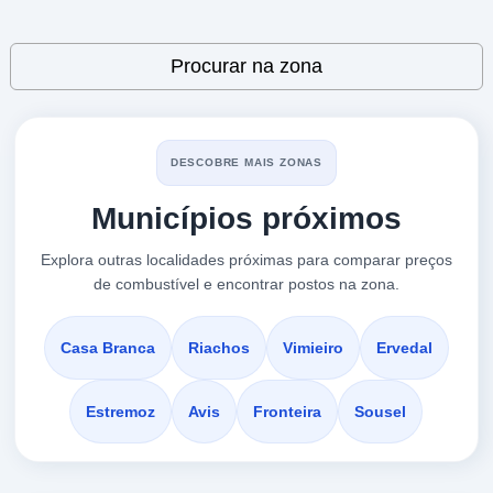
Zona Industrial De Fronteira, Lote 43
VER PREÇOS
Leaflet
| ©
OpenStreetMap
contributors
FRONTEIRA,
Procurar na zona
7470-011
REPSOL- FRONTEIRA
a 14.51 Km
DESCOBRE MAIS ZONAS
Lot. Municipal Sr. Dos Martires, Lote 9
Municípios próximos
VER PREÇOS
FRONTEIRA,
7470-011
Explora outras localidades próximas para comparar preços
de combustível e encontrar postos na zona.
E.S. FRONTEIRA
a 14.56 Km
En 245, Lote 9
Casa Branca
Riachos
Vimieiro
Ervedal
VER PREÇOS
FRONTEIRA- SRª DOS MÁRTIRES,
7470-011
Estremoz
Avis
Fronteira
Sousel
PETRIN Avis