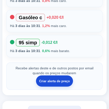
Há
3 dias às 10:31
.
0,8%
mais caro.
Gasóleo c
+0,020 €/l
Há
3 dias às 10:31
.
1,2%
mais caro.
95 simp
-0,012 €/l
Há
3 dias às 10:31
.
0,6%
mais barato.
Recebe alertas deste e de outros postos por email
quando os preços mudarem
Criar alerta de preço