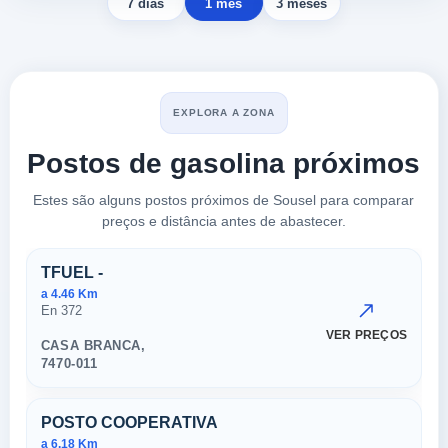
7 dias
1 mês
3 meses
EXPLORA A ZONA
Postos de gasolina próximos
Estes são alguns postos próximos de Sousel para comparar
preços e distância antes de abastecer.
Postos próximos em Sousel
TFUEL -
a 4.46 Km
En 372
VER PREÇOS
CASA BRANCA,
7470-011
POSTO COOPERATIVA
a 6.18 Km