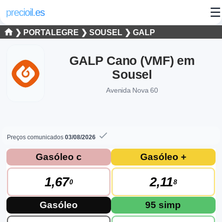
☰
precioil.es
❯
PORTALEGRE
❯
SOUSEL
❯
GALP
GALP Cano (VMF) em
Sousel
Avenida Nova 60
Preços comunicados
03/08/2026
Preços atuais dos combustíveis em Sous
Consulta os preços atuais do posto GALP GALP Cano (VMF) em
Gasóleo c
Gasóleo +
1,67
2,11
0
8
Gasóleo
95 simp