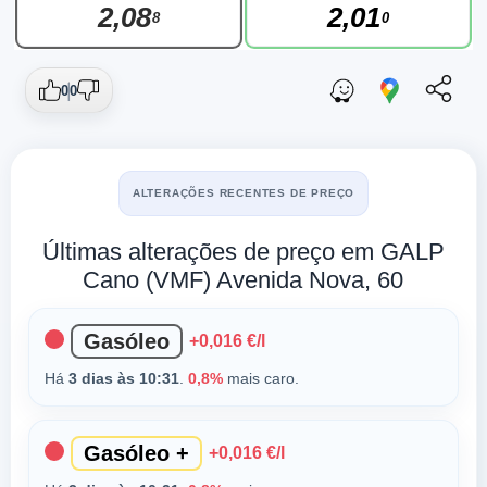
2,08
2,01
8
0
0
0
ALTERAÇÕES RECENTES DE PREÇO
Últimas alterações de preço em GALP
Cano (VMF) Avenida Nova, 60
Gasóleo
+0,016 €/l
Há
3 dias às 10:31
.
0,8%
mais caro.
Gasóleo +
+0,016 €/l