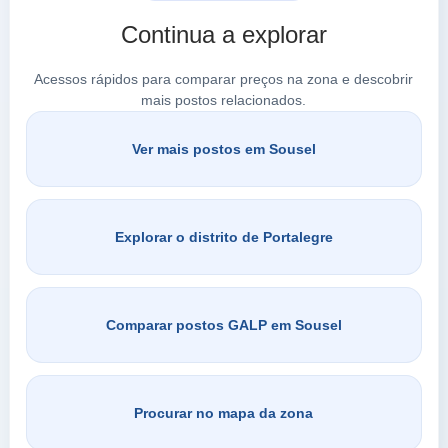
a 17.35 Km
En 4 Km 141,35
Continua a explorar
VER PREÇOS
RIACHOS,
7470-011
Acessos rápidos para comparar preços na zona e descobrir
mais postos relacionados.
Ver mais postos em Sousel
Procurar em Sousel
Explorar o distrito de Portalegre
Comparar postos GALP em Sousel
Procurar no mapa da zona