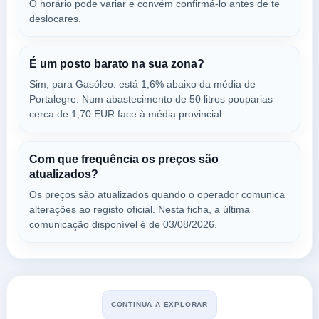
a 16.03 Km
O horário pode variar e convém confirmá-lo antes de te
Rua Hortas Do Chão, Lote 16
deslocares.
VER PREÇOS
AVIS,
7470-011
É um posto barato na sua zona?
Sim, para Gasóleo: está 1,6% abaixo da média de
Fluxo Energias
Portalegre. Num abastecimento de 50 litros pouparias
a 16.2 Km
cerca de 1,70 EUR face à média provincial.
Avenida Nova, 5 - En251
VER PREÇOS
VIMIEIRO,
7470-011
Com que frequência os preços são
atualizados?
Os preços são atualizados quando o operador comunica
BP -
alterações ao registo oficial. Nesta ficha, a última
a 16.47 Km
comunicação disponível é de 03/08/2026.
En 244, Km 111, N.º 300
VER PREÇOS
AVIS,
7470-011
VMF -
CONTINUA A EXPLORAR