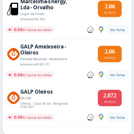
Marcelima-Energy,
2.06
Lda - Orvalho
03/08/26
Lugar da Costa
Orvalho
6185-303
↑ 0.03
€/l acima da média
Ver ficha
GALP Ameixoeira -
2.06
Oleiros
03/08/26
Estrada Nacional - Ameixoeira
Ameixoeira
6160-101
↑ 0.04
€/l acima da média
Ver ficha
GALP Oleiros
2.072
EN 238
04/08/26
Oleiros - Casal de Sta. Margarida
6160-301
↑ 0.05
€/l acima da média
Ver ficha