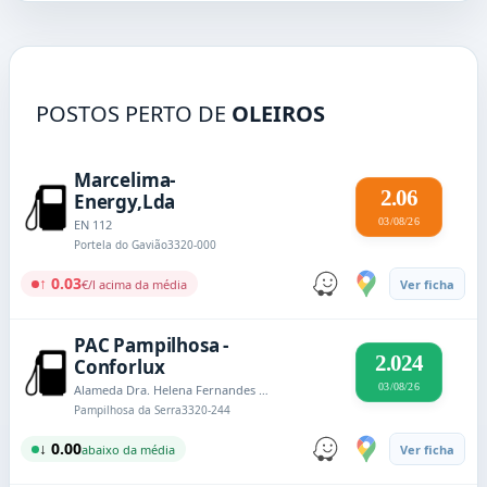
POSTOS PERTO DE
OLEIROS
Marcelima-
2.06
Energy,Lda
03/08/26
EN 112
Portela do Gavião
3320-000
↑ 0.03
€/l acima da média
Ver ficha
PAC Pampilhosa -
2.024
Conforlux
03/08/26
Alameda Dra. Helena Fernandes Barateiro
Pampilhosa da Serra
3320-244
↓ 0.00
abaixo da média
Ver ficha