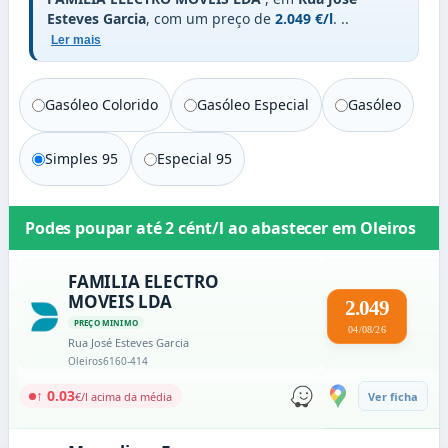
Esteves Garcia
, com um preço de
2.049 €/l
.
..
Ler mais
Gasóleo Colorido
Gasóleo Especial
Gasóleo
Simples 95
Especial 95
Podes poupar até
2 cént/l
ao abastecer em
Oleiros
FAMILIA ELECTRO
MOVEIS LDA
2.049
PREÇO MINIMO
04/08/26
Rua José Esteves Garcia
Oleiros
6160-414
↑ 0.03
€/l acima da média
Ver ficha