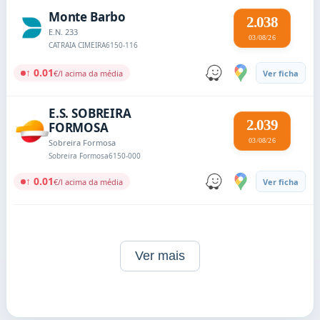
Monte Barbo
2.038
E.N. 233
03/08/26
CATRAIA CIMEIRA
6150-116
↑ 0.01
€/l acima da média
Ver ficha
E.S. SOBREIRA
2.039
FORMOSA
03/08/26
Sobreira Formosa
Sobreira Formosa
6150-000
↑ 0.01
€/l acima da média
Ver ficha
Ver mais