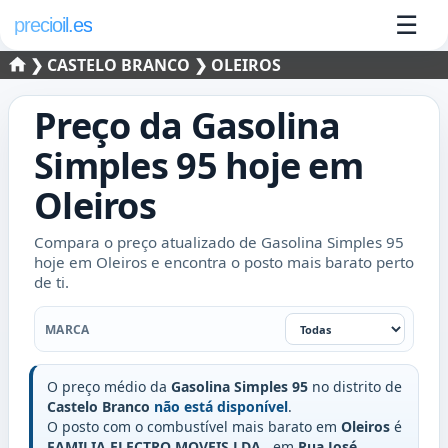
☰
precioil.es
❯
CASTELO BRANCO
❯ OLEIROS
Preço da
Gasolina
Simples 95
hoje em
Oleiros
Compara o preço atualizado de Gasolina Simples 95
hoje em Oleiros e encontra o posto mais barato perto
de ti.
Marca
MARCA
O preço médio da
Gasolina Simples 95
no distrito de
Castelo Branco
não está disponível
.
O posto com o combustível mais barato em
Oleiros
é
FAMILIA ELECTRO MOVEIS LDA
, em
Rua José