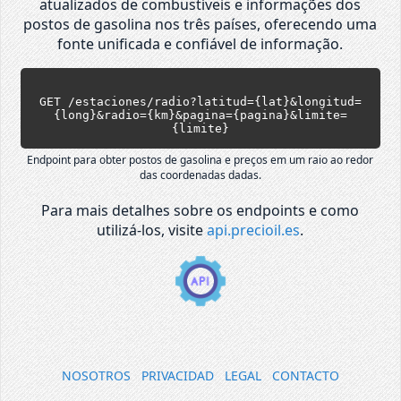
atualizados de combustíveis e informações dos
postos de gasolina nos três países, oferecendo uma
fonte unificada e confiável de informação.
GET /estaciones/radio?latitud={lat}&longitud=
{long}&radio={km}&pagina={pagina}&limite=
{limite}
Endpoint para obter postos de gasolina e preços em um raio ao redor
das coordenadas dadas.
Para mais detalhes sobre os endpoints e como
utilizá-los, visite
api.precioil.es
.
NOSOTROS
PRIVACIDAD
LEGAL
CONTACTO