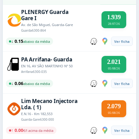
PLENERGY Guarda
1.939
Gare I
28/07/26
Av. de São Miguel, Guarda-Gare
Guarda
6300-864
↓ 0.15
abaixo da média
Ver ficha
PA Arrifana- Guarda
2.021
EN 16, AV SÃO MARTINHO Nº 50
05/08/26
Arrifana
6300-035
↓ 0.06
abaixo da média
Ver ficha
Lim Mecano Injectora
2.079
Lda. ( 1)
05/08/26
E.N.16 - Km 182,553
Guarda-Gare
6300-000
↑ 0.00
€/l acima da média
Ver ficha