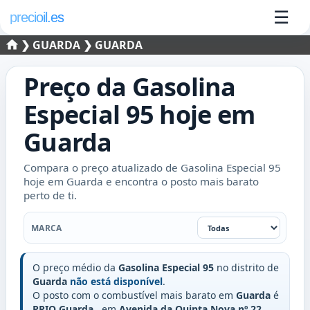
☰
precioil.es
❯
GUARDA
❯ GUARDA
Preço da
Gasolina
Especial 95
hoje em
Guarda
Compara o preço atualizado de Gasolina Especial 95
hoje em Guarda e encontra o posto mais barato
perto de ti.
Marca
MARCA
O preço médio da
Gasolina Especial 95
no distrito de
Guarda
não está disponível
.
O posto com o combustível mais barato em
Guarda
é
PRIO Guarda
, em
Avenida da Quinta Nova nº 22
,