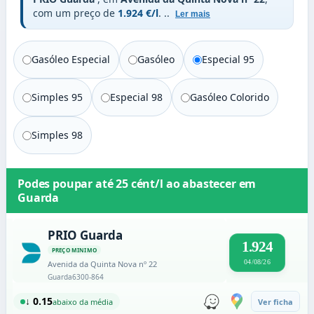
com um preço de
1.924 €/l
.
..
Ler mais
Gasóleo Especial
Gasóleo
Especial 95
Simples 95
Especial 98
Gasóleo Colorido
Simples 98
Podes poupar até
25 cént/l
ao abastecer em
Guarda
PRIO Guarda
1.924
PREÇO MINIMO
04/08/26
Avenida da Quinta Nova nº 22
Guarda
6300-864
↓ 0.15
abaixo da média
Ver ficha