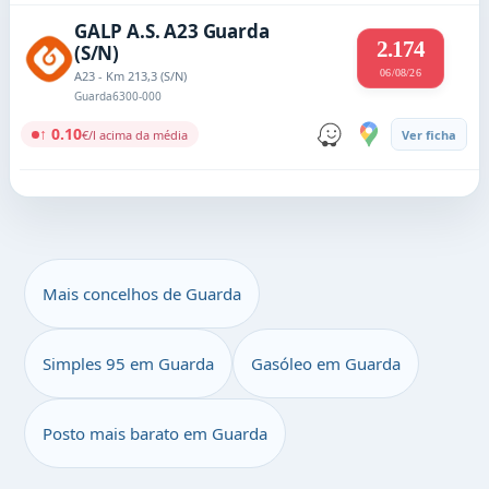
GALP A.S. A23 Guarda
2.174
(S/N)
06/08/26
A23 - Km 213,3 (S/N)
Guarda
6300-000
↑ 0.10
€/l acima da média
Ver ficha
Mais concelhos de Guarda
Simples 95 em Guarda
Gasóleo em Guarda
Posto mais barato em Guarda