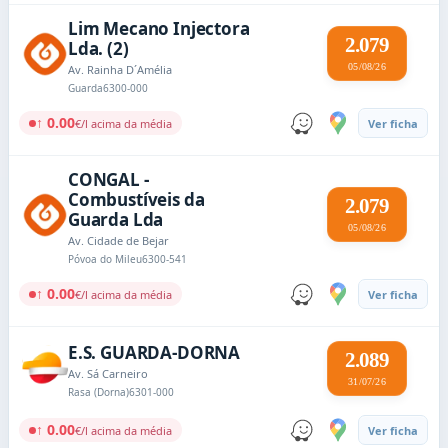
Lim Mecano Injectora
2.079
Lda. (2)
05/08/26
Av. Rainha D´Amélia
Guarda
6300-000
↑ 0.00
€/l acima da média
Ver ficha
CONGAL -
Combustíveis da
2.079
Guarda Lda
05/08/26
Av. Cidade de Bejar
Póvoa do Mileu
6300-541
↑ 0.00
€/l acima da média
Ver ficha
E.S. GUARDA-DORNA
2.089
Av. Sá Carneiro
31/07/26
Rasa (Dorna)
6301-000
↑ 0.00
€/l acima da média
Ver ficha