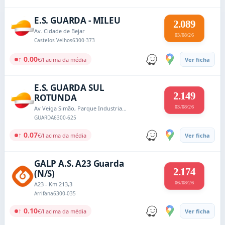
E.S. GUARDA - MILEU
2.089
Av. Cidade de Bejar
03/08/26
Castelos Velhos
6300-373
↑ 0.00
€/l acima da média
Ver ficha
E.S. GUARDA SUL
2.149
ROTUNDA
03/08/26
Av Veiga Simão, Parque Industrial da Guarda
GUARDA
6300-625
↑ 0.07
€/l acima da média
Ver ficha
GALP A.S. A23 Guarda
2.174
(N/S)
06/08/26
A23 - Km 213,3
Arrifana
6300-035
↑ 0.10
€/l acima da média
Ver ficha