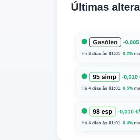
Últimas alte
Gasóleo
-0,005 
Há
3 dias às 01:01
.
0,2%
mai
95 simp
-0,010 
Há
4 dias às 01:01
.
0,5%
mai
98 esp
-0,010 €/
Há
4 dias às 01:01
.
0,4%
mai