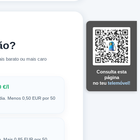
ão?
s barato ou mais caro
Consulta esta
página
no teu
telemóvel!
 €/l
dia. Menos 0,50 EUR por 50
. Mais 0,85 EUR por 50