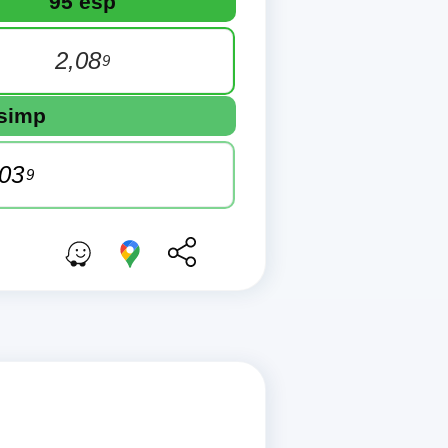
95 esp
2,08
9
 simp
,03
9