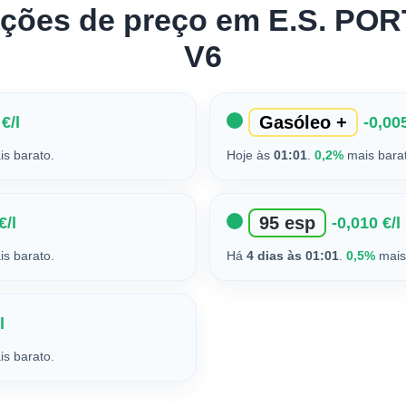
rações de preço em E.S. PO
V6
Gasóleo +
€/l
-0,005
s barato.
Hoje às
01:01
.
0,2%
mais bara
95 esp
€/l
-0,010 €/l
s barato.
Há
4 dias às 01:01
.
0,5%
mais
l
s barato.