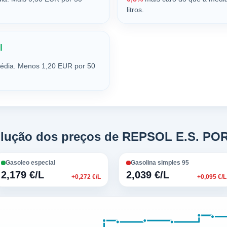
litros.
l
édia. Menos 1,20 EUR por 50
olução dos preços de REPSOL E.S. PO
Gasoleo especial
Gasolina simples 95
2,179 €/L
2,039 €/L
+0,272 €/L
+0,095 €/L