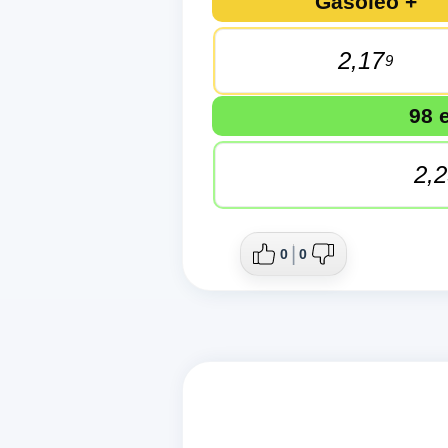
Gasóleo +
2,17
9
98 
2,
0
0