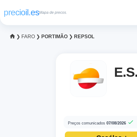
precioil.es
Mapa de precos.
❯
FARO
❯
PORTIMÃO
❯
REPSOL
E.S
Preços comunicados
07/08/2026
Preços atuais dos c
Consulta os preços atuais do po