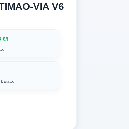
RTIMAO-VIA V6
 €/l
to.
 barato.