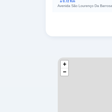
a 0.72 Km
Avenida São Lourenço Da Barrosa,
PORTIMÃO,
8500-000
ARM –
a 0.8 Km
En 124-1 (v6)
ALTO DO QUINTÃO,
8500-000
+
−
RECHEIO PORTIMÃO
a 0.85 Km
Sítio Do Poço Fojo
PORTIMÃO,
8500-000