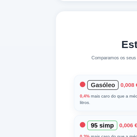
Es
Comparamos os seus p
Gasóleo
0,008 
0,4%
mais caro do que a méd
litros.
95 simp
0,006 €
0,3%
mais caro do que a méd