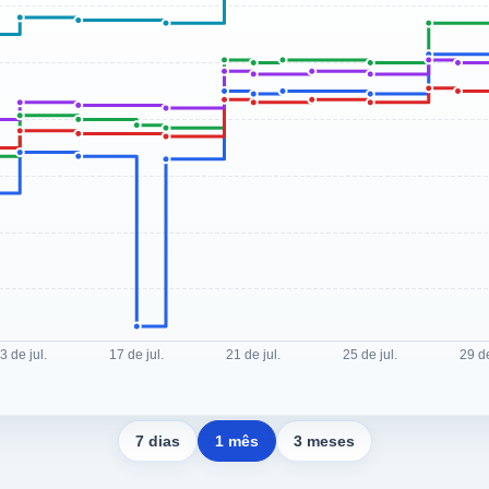
7 dias
1 mês
3 meses