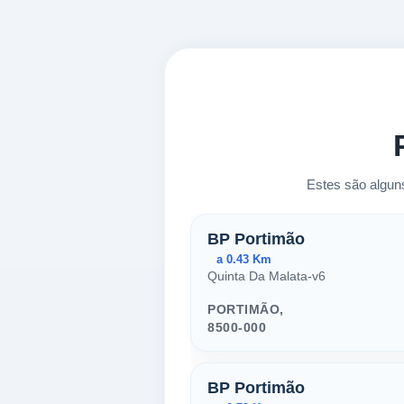
Estes são algun
Postos próxim
BP Portimão
a 0.43 Km
Quinta Da Malata-v6
PORTIMÃO,
8500-000
BP Portimão