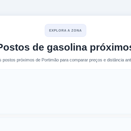
EXPLORA A ZONA
Postos de gasolina próximo
s postos próximos de Portimão para comparar preços e distância ant
os em Portimão