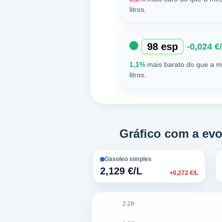
litros.
98 esp
-0,024 €/
1,1%
mais barato do que a m
litros.
Gráfico com a ev
Gasoleo simples
2,129 €/L
+0,272 €/L