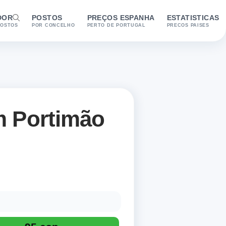
DOR
POSTOS
PREÇOS ESPANHA
ESTATISTICAS
POSTOS
POR CONCELHO
PERTO DE PORTUGAL
PRECOS PAISES
m Portimão
sponíveis: Gasóleo, Gasóleo +, 95 simp, 95 esp e 98 esp. Últ