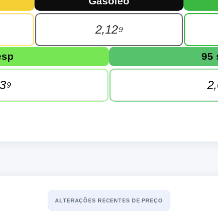
Gasóleo
2,12
9
esp
95
23
2
9
ALTERAÇÕES RECENTES DE PREÇO