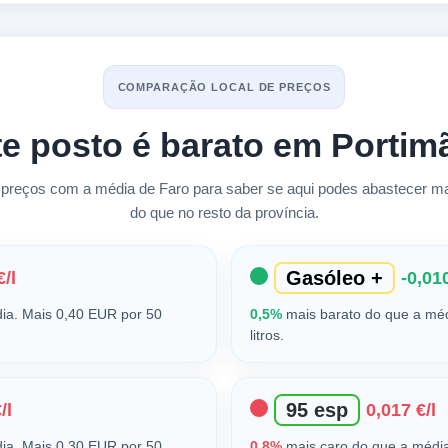
COMPARAÇÃO LOCAL DE PREÇOS
te posto é barato em Portim
reços com a média de Faro para saber se aqui podes abastecer mai
do que no resto da província.
Gasóleo +
€/l
-0,010
ia. Mais 0,40 EUR por 50
0,5%
mais barato do que a mé
litros.
95 esp
/l
0,017 €/l
ia. Mais 0,30 EUR por 50
0,8%
mais caro do que a média