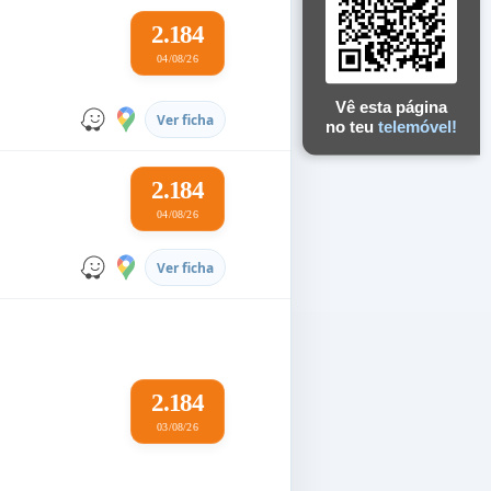
2.184
04/08/26
Vê esta página
Ver ficha
no teu
telemóvel!
2.184
04/08/26
Ver ficha
2.184
03/08/26