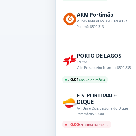
ARM Portimão
R. DAS PAPOILAS- CAB. MOCHO
Portimão
8500-313
PORTO DE LAGOS
EN 266
Vale Pessegueiro-Rasmalho
8500-835
↓ 0.01
abaixo da média
E.S. PORTIMAO-
DIQUE
Av. Um e Dois da Zona do Dique
Portimão
8500-000
↑ 0.00
€/l acima da média