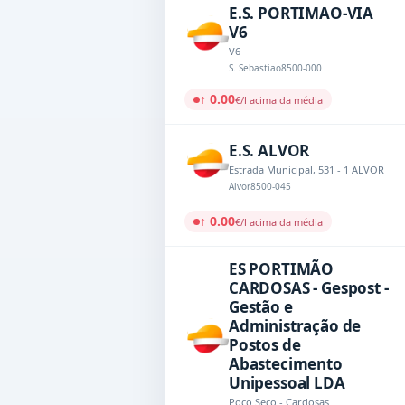
E.S. PORTIMAO-VIA
V6
V6
S. Sebastiao
8500-000
↑ 0.00
€/l acima da média
E.S. ALVOR
Estrada Municipal, 531 - 1 ALVOR
Alvor
8500-045
↑ 0.00
€/l acima da média
ES PORTIMÃO
CARDOSAS - Gespost -
Gestão e
Administração de
Postos de
Abastecimento
Unipessoal LDA
Poço Seco - Cardosas