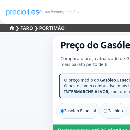
precioil.es
Postos baratos perto de ti.
❯
FARO
❯ PORTIMÃO
Preço do
Gasóle
Compara o preço atualizado de Ga
mais barato perto de ti.
O preço médio do
Gasóleo Especi
O posto com o combustível mais
INTERMARCHE ALVOR
, com um 
Gasóleo Especial
Gasóleo