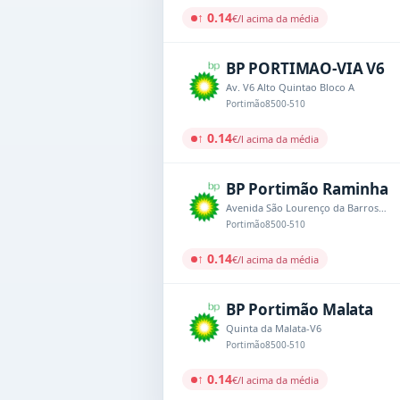
↑ 0.14
€/l acima da média
BP PORTIMAO-VIA V6
Av. V6 Alto Quintao Bloco A
Portimão
8500-510
↑ 0.14
€/l acima da média
BP Portimão Raminha
Avenida São Lourenço da Barrosa, Lote 18 Alto da Raminha
Portimão
8500-510
↑ 0.14
€/l acima da média
BP Portimão Malata
Quinta da Malata-V6
Portimão
8500-510
↑ 0.14
€/l acima da média