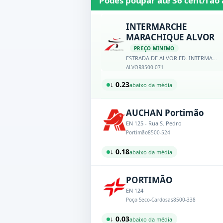
Podes poupar até
36 cént/l
ao 
INTERMARCHE
MARACHIQUE ALVOR
PREÇO MINIMO
ESTRADA DE ALVOR ED. INTERMARCHE ALVOR
ALVOR
8500-071
↓ 0.23
abaixo da média
AUCHAN Portimão
EN 125 - Rua S. Pedro
Portimão
8500-524
↓ 0.18
abaixo da média
PORTIMÃO
EN 124
Poço Seco-Cardosas
8500-338
↓ 0.03
abaixo da média