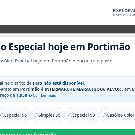
EXPLORA
MAPA POSTO
o Especial
hoje em
Portimão
sóleo Especial hoje em Portimão e encontra o posto
al
no distrito de
Faro
não está disponível
.
 barato em
Portimão
é
INTERMARCHE MARACHIQUE ALVOR
, em
E
preço de
1.958 €/l
.
..
Ler mais
Especial 95
Simples 95
Especial 98
Gasóleo Color