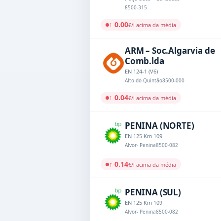
8500-315
↑ 0.00
€/l acima da média
ARM – Soc.Algarvia de
Comb.lda
EN 124-1 (V6)
Alto do Quintão
8500-000
↑ 0.04
€/l acima da média
PENINA (NORTE)
EN 125 Km 109
Alvor- Penina
8500-082
↑ 0.14
€/l acima da média
PENINA (SUL)
EN 125 Km 109
Alvor- Penina
8500-082