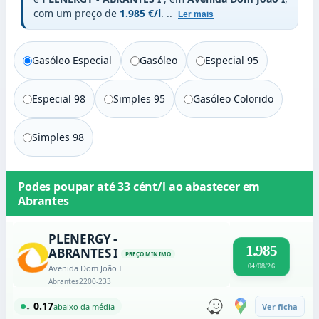
com um preço de
1.985 €/l
.
..
Ler mais
Gasóleo Especial
Gasóleo
Especial 95
Especial 98
Simples 95
Gasóleo Colorido
Simples 98
Podes poupar até
33 cént/l
ao abastecer em
Abrantes
PLENERGY -
1.985
ABRANTES I
PREÇO MINIMO
04/08/26
Avenida Dom João I
Abrantes
2200-233
↓ 0.17
abaixo da média
Ver ficha