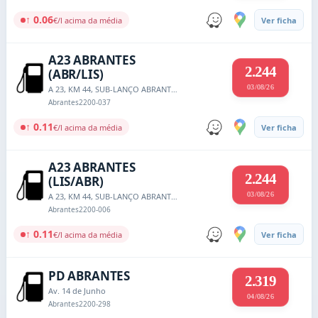
↑ 0.06
€/l acima da média
Ver ficha
A23 ABRANTES
2.244
(ABR/LIS)
03/08/26
A 23, KM 44, SUB-LANÇO ABRANTES - MOURISCAS, APT. 70
Abrantes
2200-037
↑ 0.11
€/l acima da média
Ver ficha
A23 ABRANTES
2.244
(LIS/ABR)
03/08/26
A 23, KM 44, SUB-LANÇO ABRANTES - MOURISCAS, APT. 70
Abrantes
2200-006
↑ 0.11
€/l acima da média
Ver ficha
PD ABRANTES
2.319
Av. 14 de Junho
04/08/26
Abrantes
2200-298