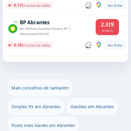
↑ 0.17
€/l acima da média
Ver ficha
BP Abrantes
2.319
Av. António Farinha Pereira, Nº 1212
03/08/26
Alferrarede
2200-024
↑ 0.18
€/l acima da média
Ver ficha
Mais concelhos de Santarém
Simples 95 em Abrantes
Gasóleo em Abrantes
Posto mais barato em Abrantes