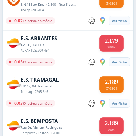
05/08/26
E.N.118 ao Km.149,800 - Rua 5 de Outubro, nº54
Alvega
2205-104
↑ 0.02
€/l acima da média
Ver ficha
E.S. ABRANTES
2.179
AV. D. JOÃO I 3
03/08/26
ABRANTES
2200-494
↑ 0.05
€/l acima da média
Ver ficha
E.S. TRAMAGAL
2.189
EN118, 94, Tramagal
07/08/26
Tramagal
2205-645
↑ 0.03
€/l acima da média
Ver ficha
E.S. BEMPOSTA
2.189
Rua Dr. Manuel Rodrigues
03/08/26
Bemposta - Leste
2200-000