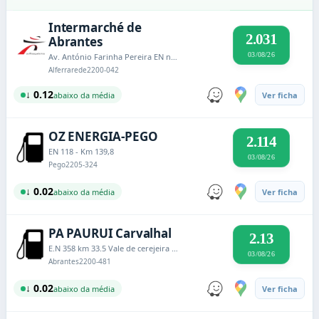
Intermarché de
2.031
Abrantes
03/08/26
Av. António Farinha Pereira EN nº 244 ao Km 25.31 lado direito
Alferrarede
2200-042
↓ 0.12
abaixo da média
Ver ficha
OZ ENERGIA-PEGO
2.114
EN 118 - Km 139,8
03/08/26
Pego
2205-324
↓ 0.02
abaixo da média
Ver ficha
PA PAURUI Carvalhal
2.13
E.N 358 km 33.5 Vale de cerejeira Carvalhal
03/08/26
Abrantes
2200-481
↓ 0.02
abaixo da média
Ver ficha