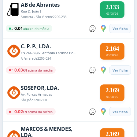
AB de Abrantes
2.133
Rua D. João I
03/08/26
Samarra - São Vicente
2200-233
↓ 0.01
abaixo da média
Ver ficha
C. P. P., LDA.
2.164
EN 244-3 (Av. António Farinha Pereira) Km 24,2
03/08/26
Alferrarede
2200-024
↑ 0.03
€/l acima da média
Ver ficha
SOSEPOR, LDA.
2.169
Av. Forças Armadas
05/08/26
São João
2200-300
↑ 0.02
€/l acima da média
Ver ficha
MARCOS & MENDES,
2.169
LDA.