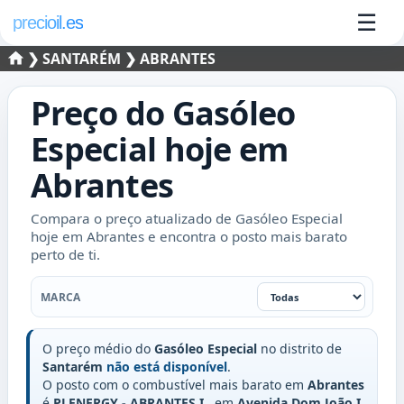
☰
precioil.es
❯
SANTARÉM
❯ ABRANTES
Preço do
Gasóleo
Especial
hoje em
Abrantes
Compara o preço atualizado de Gasóleo Especial
hoje em Abrantes e encontra o posto mais barato
perto de ti.
Marca
MARCA
O preço médio do
Gasóleo Especial
no distrito de
Santarém
não está disponível
.
O posto com o combustível mais barato em
Abrantes
é
PLENERGY - ABRANTES I
, em
Avenida Dom João I
,