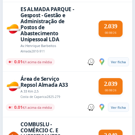
ES ALMADA PARQUE -
Gespost - Gestão e
Administração de
2.039
Postos de
Abastecimento
08/08/26
Unipessoal LDA
Av.Henrique Barbeitos
Almada
2810-911
↑ 0.01
€/l acima da média
Ver ficha
Área de Serviço
2.039
Repsol Almada A33
08/08/26
A 33 Km 2,5
Costa de Caparica
2825-279
↑ 0.01
€/l acima da média
Ver ficha
COMBUSLU -
COMÉRCIO C. E