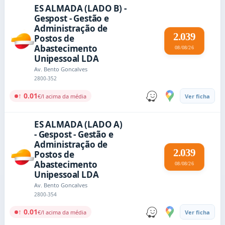
ES ALMADA (LADO B) -
Gespost - Gestão e
Administração de
2.039
Postos de
Abastecimento
08/08/26
Unipessoal LDA
Av. Bento Goncalves
2800-352
↑ 0.01
€/l acima da média
Ver ficha
ES ALMADA (LADO A)
- Gespost - Gestão e
Administração de
2.039
Postos de
Abastecimento
08/08/26
Unipessoal LDA
Av. Bento Goncalves
2800-354
↑ 0.01
€/l acima da média
Ver ficha