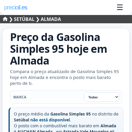
☰
precioil.es
❯
SETÚBAL
❯ ALMADA
Preço da
Gasolina
Simples 95
hoje em
Almada
Compara o preço atualizado de Gasolina Simples 95
hoje em Almada e encontra o posto mais barato
perto de ti.
Marca
MARCA
O preço médio da
Gasolina Simples 95
no distrito de
Setúbal
não está disponível
.
O posto com o combustível mais barato em
Almada
é
AUCHAN Almada
, em
Estrada Vale Mourelos nº