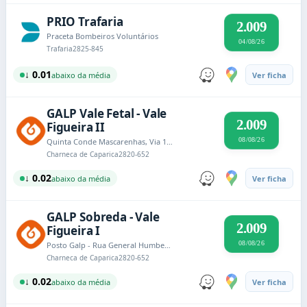
PRIO Trafaria
2.009
Praceta Bombeiros Voluntários
04/08/26
Trafaria
2825-845
↓ 0.01
abaixo da média
Ver ficha
GALP Vale Fetal - Vale
2.009
Figueira II
08/08/26
Quinta Conde Mascarenhas, Via 1-8
Charneca de Caparica
2820-652
↓ 0.02
abaixo da média
Ver ficha
GALP Sobreda - Vale
2.009
Figueira I
08/08/26
Posto Galp - Rua General Humberto Delgado
Charneca de Caparica
2820-652
↓ 0.02
abaixo da média
Ver ficha