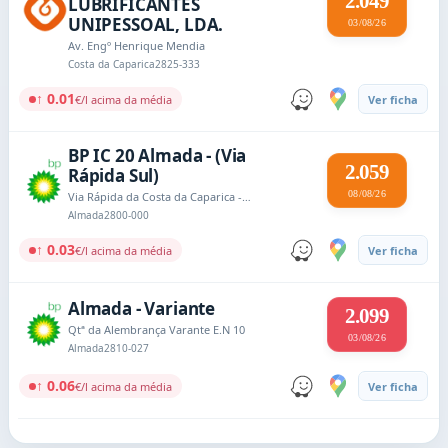
2.049
LUBRIFICANTES
UNIPESSOAL, LDA.
03/08/26
Av. Engº Henrique Mendia
Costa da Caparica
2825-333
↑ 0.01
€/l acima da média
Ver ficha
BP IC 20 Almada - (Via
2.059
Rápida Sul)
08/08/26
Via Rápida da Costa da Caparica - Casquilho
Almada
2800-000
↑ 0.03
€/l acima da média
Ver ficha
Almada - Variante
2.099
Qtª da Alembrança Varante E.N 10
03/08/26
Almada
2810-027
↑ 0.06
€/l acima da média
Ver ficha