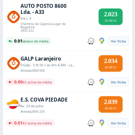
AUTO POSTO 8600
Lda. - A33
2.023
Via L-3
05/08/26
Charneca da Caparica-Lugar da
Regateira
2820-222
↓ 0.01
abaixo da média
Ver ficha
GALP Laranjeiro
2.034
P.Galp - E.N.10-1 ao Km.4,300 - Laranjeiro
08/08/26
Almada
2800-000
↑ 0.00
€/l acima da média
Ver ficha
E.S. COVA PIEDADE
2.039
Av. 23 de Julho
08/08/26
Almada
2805-255
↑ 0.01
€/l acima da média
Ver ficha