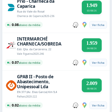
Prio - Charneca da
1.949
Caparica
03/08/26
Rua do Vale do Rosal
Charneca de Caparica
2820-236
↓ 0.08
abaixo da média
Ver ficha
INTERMARCHÉ
1.959
CHARNECA/SOBREDA
04/08/26
Estr. Qta. da Carcereira, 22
Vale Figueira
2820-246
↓ 0.07
abaixo da média
Ver ficha
GPAB II - Posto de
Abastecimento,
2.009
Unipessoal Lda
08/08/26
EN 377 (Av. Elias Garcia) Km 9,4
Palhais
2820-222
↓ 0.02
abaixo da média
Ver ficha