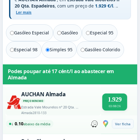
20 Qta. Espadeiros
, com um preço de
1.929 €/l
.
..
Ler mais
Gasóleo Especial
Gasóleo
Especial 95
Especial 98
Simples 95
Gasóleo Colorido
Podes poupar até
17 cént/l
ao abastecer em
Almada
AUCHAN Almada
1.929
PREÇO MINIMO
03/08/26
Estrada Vale Mourelos nº 20 Qta. Espadeiros
Almada
2810-133
↓ 0.10
abaixo da média
Ver ficha