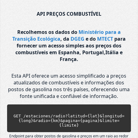
API PREÇOS COMBUSTÍVEL
Recolhemos os dados do
Ministério para a
Transição Ecológica
, da
DGEG
e do
MTECT
para
fornecer um acesso simples aos preços dos
combustíveis em Espanha, Portugal,Itália e
França.
Esta API oferece um acesso simplificado a preços
atualizados de combustíveis e informações dos
postos de gasolina nos três países, oferecendo uma
fonte unificada e confiável de informação.
GET /estaciones/radio?latitud={lat}&longitud=
{long}&radio={km}&pagina={pagina}&limite=
{limite}
Endpoint para obter postos de gasolina e preços em um raio ao redor