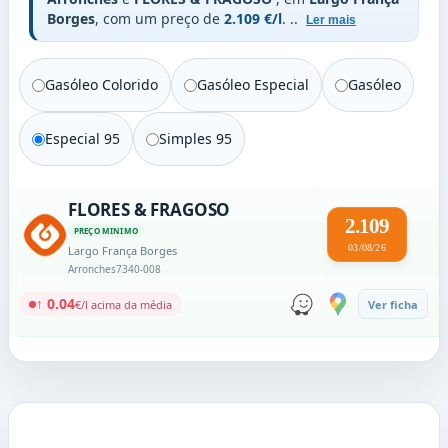
Borges
, com um preço de
2.109 €/l
.
..
Ler mais
Gasóleo Colorido
Gasóleo Especial
Gasóleo
Especial 95
Simples 95
FLORES & FRAGOSO
2.109
PREÇO MINIMO
03/08/26
Largo França Borges
Arronches
7340-008
↑ 0.04
€/l acima da média
Ver ficha