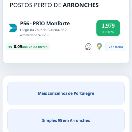
POSTOS PERTO DE
ARRONCHES
P56 - PRIO Monforte
1.979
Largo da Cruz da Guarda, nº 2
03/08/26
Alfomarinho
7450-100
↓ 0.09
abaixo da média
Ver ficha
Mais concelhos de Portalegre
Simples 95 em Arronches