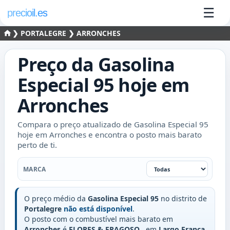
☰
precioil.es
❯
PORTALEGRE
❯ ARRONCHES
Preço da
Gasolina
Especial 95
hoje em
Arronches
Compara o preço atualizado de Gasolina Especial 95
hoje em Arronches e encontra o posto mais barato
perto de ti.
Marca
MARCA
O preço médio da
Gasolina Especial 95
no distrito de
Portalegre
não está disponível
.
O posto com o combustível mais barato em
Arronches
é
FLORES & FRAGOSO
, em
Largo França