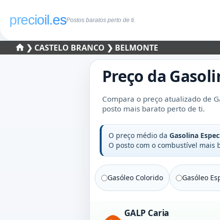
precioil.es
Postos baratos perto de ti.
❯
CASTELO BRANCO
❯ BELMONTE
Preço da
Gasoli
Compara o preço atualizado de Ga
posto mais barato perto de ti.
O preço médio da
Gasolina Espec
O posto com o combustível mais
Gasóleo Colorido
Gasóleo Esp
GALP Caria