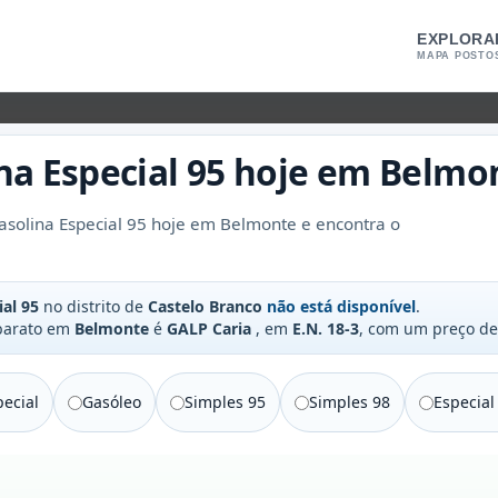
EXPLORA
MAPA POSTO
na Especial 95
hoje em
Belmo
solina Especial 95 hoje em Belmonte e encontra o
ial 95
no distrito de
Castelo Branco
não está disponível
.
 barato em
Belmonte
é
GALP Caria
, em
E.N. 18-3
, com um preço d
ecial
Gasóleo
Simples 95
Simples 98
Especial