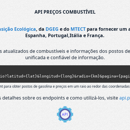
API PREÇOS COMBUSTÍVEL
nsição Ecológica
, da
DGEG
e do
MTECT
para fornecer um a
Espanha, Portugal,Itália e França.
os atualizados de combustíveis e informações dos postos de
unificada e confiável de informação.
io?latitud={lat}&longitud={long}&radio={km}&pagina={pagi
nt para obter postos de gasolina e preços em um raio ao redor das coordenadas
 detalhes sobre os endpoints e como utilizá-los, visite
api.p