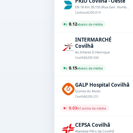
PRIO Covilhã - Oeste
EN 18 Km 39,155 (Rua Gen. Humberto Delgado)
Canhoso
6200-014
↓ 0.12
abaixo da média
INTERMARCHÉ
Covilhã
Av.Infante D.Henrique
Covilhã
6200-506
↓ 0.15
abaixo da média
GALP Hospital Covilhã
Quinta do Alvito
Covilhã
6200-251
↑ 0.03
€/l acima da média
CEPSA Covilhã
Alameda Pêro da Covilhã