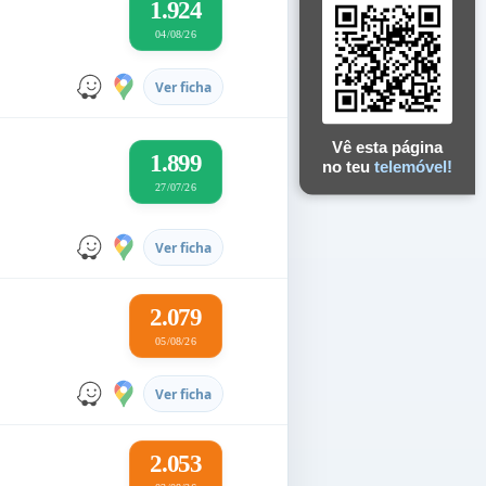
1.924
04/08/26
Ver ficha
Vê esta página
1.899
no teu
telemóvel!
27/07/26
Ver ficha
2.079
05/08/26
Ver ficha
2.053