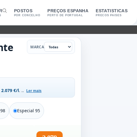
R
POSTOS
PREÇOS ESPANHA
ESTATISTICAS
S
POR CONCELHO
PERTO DE PORTUGAL
PRECOS PAISES
Marca
nte
MARCA
e
2.079 €/l
.
..
Ler mais
 98
Especial 95