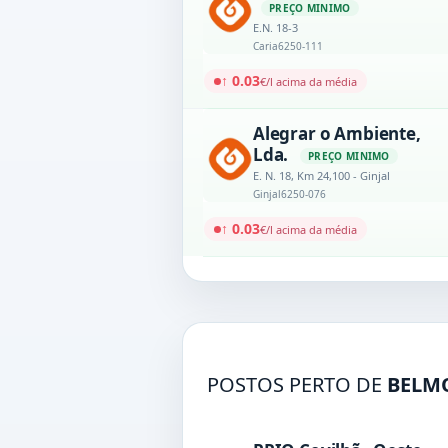
PREÇO MINIMO
E.N. 18-3
Caria
6250-111
↑ 0.03
€/l acima da média
Alegrar o Ambiente,
Lda.
PREÇO MINIMO
E. N. 18, Km 24,100 - Ginjal
Ginjal
6250-076
↑ 0.03
€/l acima da média
POSTOS PERTO DE
BELM