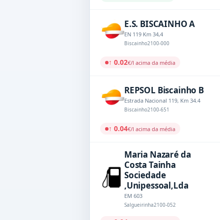
E.S. BISCAINHO A
EN 119 Km 34,4
Biscainho
2100-000
↑ 0.02
€/l acima da média
REPSOL Biscainho B
Estrada Nacional 119, Km 34.4
Biscainho
2100-651
↑ 0.04
€/l acima da média
Maria Nazaré da
Costa Tainha
Sociedade
,Unipessoal,Lda
EM 603
Salgueirinha
2100-052