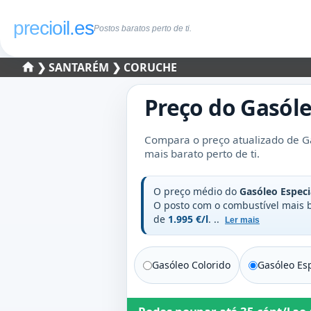
precioil.es
Postos baratos perto de ti.
❯
SANTARÉM
❯ CORUCHE
Preço do
Gasóle
Compara o preço atualizado de Ga
mais barato perto de ti.
O preço médio do
Gasóleo Especi
O posto com o combustível mais
de
1.995 €/l
.
..
Ler mais
Gasóleo Colorido
Gasóleo Esp