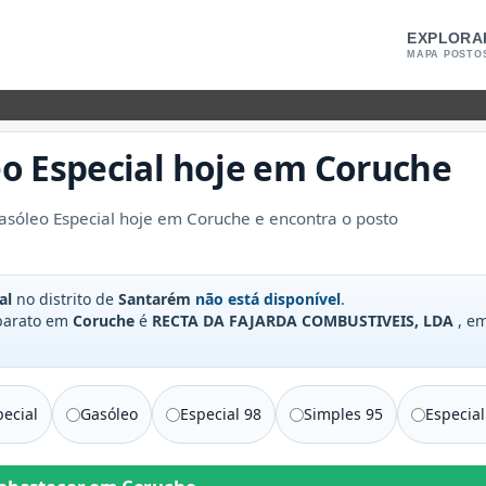
EXPLORA
MAPA POSTO
o Especial
hoje em
Coruche
sóleo Especial hoje em Coruche e encontra o posto
al
no distrito de
Santarém
não está disponível
.
 barato em
Coruche
é
RECTA DA FAJARDA COMBUSTIVEIS, LDA
, e
ecial
Gasóleo
Especial 98
Simples 95
Especial