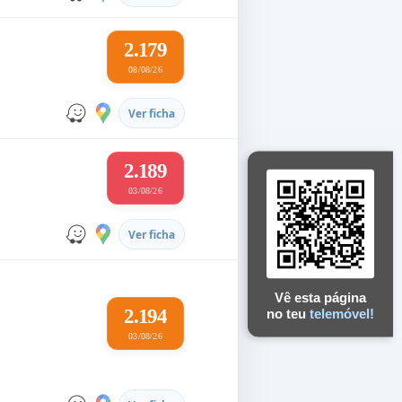
2.179
08/08/26
Ver ficha
2.189
03/08/26
Ver ficha
Vê esta página
2.194
no teu
telemóvel!
03/08/26