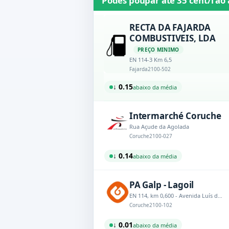
Podes poupar até
35 cént/l
ao 
RECTA DA FAJARDA
COMBUSTIVEIS, LDA
PREÇO MINIMO
EN 114-3 Km 6,5
Fajarda
2100-502
↓ 0.15
abaixo da média
Intermarché Coruche
Rua Açude da Agolada
Coruche
2100-027
↓ 0.14
abaixo da média
PA Galp - Lagoil
EN 114, km 0,600 - Avenida Luís de Camões
Coruche
2100-102
↓ 0.01
abaixo da média