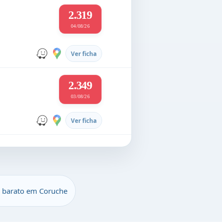
2.319
04/08/26
Ver ficha
2.349
03/08/26
Ver ficha
 barato em Coruche