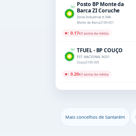
Posto BP Monte da
Barca ZI Coruche
Zona Industrial lt.50A
Monte da Barca
2100-051
↑ 0.17
€/l acima da média
TFUEL - BP COUÇO
EST. NACIONAL N251
Couço
2100-305
↑ 0.20
€/l acima da média
Mais concelhos de Santarém