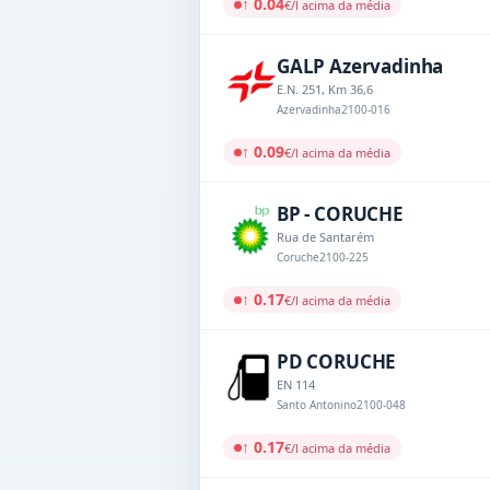
↑ 0.04
€/l acima da média
GALP Azervadinha
E.N. 251, Km 36,6
Azervadinha
2100-016
↑ 0.09
€/l acima da média
BP - CORUCHE
Rua de Santarém
Coruche
2100-225
↑ 0.17
€/l acima da média
PD CORUCHE
EN 114
Santo Antonino
2100-048
↑ 0.17
€/l acima da média