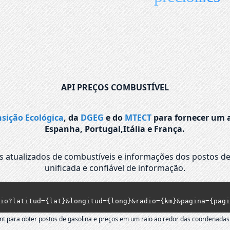
API PREÇOS COMBUSTÍVEL
nsição Ecológica
, da
DGEG
e do
MTECT
para fornecer um a
Espanha, Portugal,Itália e França.
os atualizados de combustíveis e informações dos postos de
unificada e confiável de informação.
io?latitud={lat}&longitud={long}&radio={km}&pagina={pagi
nt para obter postos de gasolina e preços em um raio ao redor das coordenadas