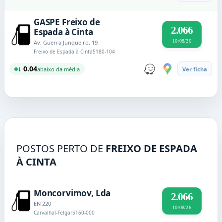
GASPE Freixo de
2.066
Espada à Cinta
10/08/26
Av. Guerra Junqueiro, 19
Freixo de Espada à Cinta
5180-104
↓ 0.04
abaixo da média
Ver ficha
POSTOS PERTO DE
FREIXO DE ESPADA
À CINTA
Moncorvimov, Lda
2.066
EN 220
10/08/26
Carvalhal-Felgar
5160-000