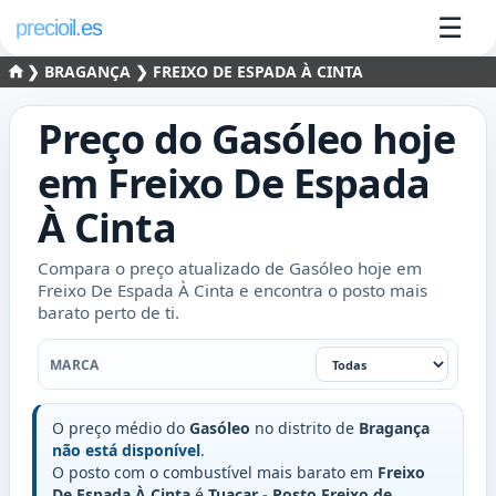
☰
precioil.es
❯
BRAGANÇA
❯ FREIXO DE ESPADA À CINTA
Preço do
Gasóleo
hoje
em
Freixo De Espada
À Cinta
Compara o preço atualizado de Gasóleo hoje em
Freixo De Espada À Cinta e encontra o posto mais
barato perto de ti.
Marca
MARCA
O preço médio do
Gasóleo
no distrito de
Bragança
não está disponível
.
O posto com o combustível mais barato em
Freixo
De Espada À Cinta
é
Tuacar - Posto Freixo de