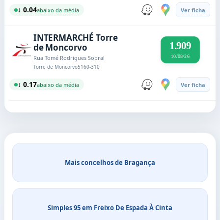
↓ 0.04
abaixo da média
Ver ficha
INTERMARCHÉ Torre
1.909
de Moncorvo
10/08/26
Rua Tomé Rodrigues Sobral
Torre de Moncorvo
5160-310
↓ 0.17
abaixo da média
Ver ficha
Mais concelhos de Bragança
Simples 95 em Freixo De Espada À Cinta