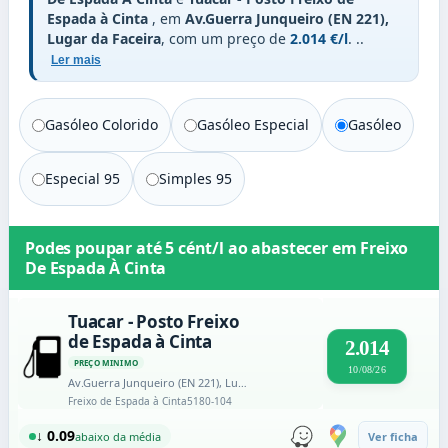
Espada à Cinta
, em
Av.Guerra Junqueiro (EN 221),
Lugar da Faceira
, com um preço de
2.014 €/l
.
..
Ler mais
Gasóleo Colorido
Gasóleo Especial
Gasóleo
Especial 95
Simples 95
Podes poupar até
5 cént/l
ao abastecer em
Freixo
De Espada À Cinta
Tuacar - Posto Freixo
de Espada à Cinta
2.014
PREÇO MINIMO
10/08/26
Av.Guerra Junqueiro (EN 221), Lugar da Faceira
Freixo de Espada à Cinta
5180-104
↓ 0.09
abaixo da média
Ver ficha