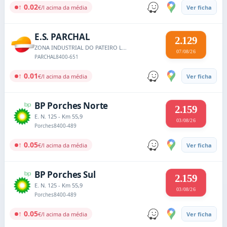
↑ 0.02
€/l acima da média
Ver ficha
E.S. PARCHAL
2.129
ZONA INDUSTRIAL DO PATEIRO LOTE 1
07/08/26
PARCHAL
8400-651
↑ 0.01
€/l acima da média
Ver ficha
BP Porches Norte
2.159
E. N. 125 - Km 55,9
03/08/26
Porches
8400-489
↑ 0.05
€/l acima da média
Ver ficha
BP Porches Sul
2.159
E. N. 125 - Km 55,9
03/08/26
Porches
8400-489
↑ 0.05
€/l acima da média
Ver ficha