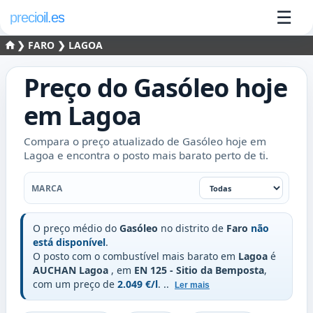
☰
precioil.es
❯
FARO
❯ LAGOA
Preço do
Gasóleo
hoje
em
Lagoa
Compara o preço atualizado de Gasóleo hoje em
Lagoa e encontra o posto mais barato perto de ti.
Marca
MARCA
O preço médio do
Gasóleo
no distrito de
Faro
não
está disponível
.
O posto com o combustível mais barato em
Lagoa
é
AUCHAN Lagoa
, em
EN 125 - Sitio da Bemposta
,
com um preço de
2.049 €/l
.
..
Ler mais