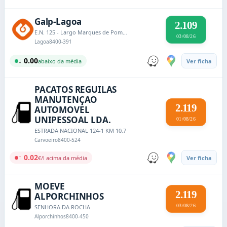
Galp-Lagoa
2.109
E.N. 125 - Largo Marques de Pombal
03/08/26
Lagoa
8400-391
↓ 0.00
abaixo da média
Ver ficha
PACATOS REGUILAS
MANUTENÇAO
2.119
AUTOMOVEL
UNIPESSOAL LDA.
01/08/26
ESTRADA NACIONAL 124-1 KM 10,7
Carvoeiro
8400-524
↑ 0.02
€/l acima da média
Ver ficha
MOEVE
2.119
ALPORCHINHOS
03/08/26
SENHORA DA ROCHA
Alporchinhos
8400-450