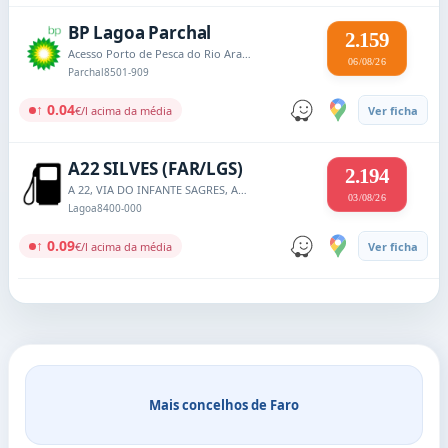
BP Lagoa Parchal
2.159
Acesso Porto de Pesca do Rio Arade
06/08/26
Parchal
8501-909
↑ 0.04
€/l acima da média
Ver ficha
A22 SILVES (FAR/LGS)
2.194
A 22, VIA DO INFANTE SAGRES, APARTADO 328
03/08/26
Lagoa
8400-000
↑ 0.09
€/l acima da média
Ver ficha
Mais concelhos de Faro