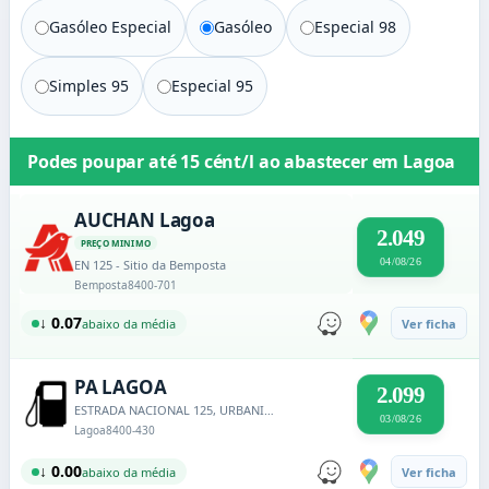
Gasóleo Especial
Gasóleo
Especial 98
Simples 95
Especial 95
Podes poupar até
15 cént/l
ao abastecer em
Lagoa
AUCHAN Lagoa
2.049
PREÇO MINIMO
04/08/26
EN 125 - Sitio da Bemposta
Bemposta
8400-701
↓ 0.07
abaixo da média
Ver ficha
PA LAGOA
2.099
ESTRADA NACIONAL 125, URBANIZAÇÃO COVAS DE AREIA, LOTE 1
03/08/26
Lagoa
8400-430
↓ 0.00
abaixo da média
Ver ficha