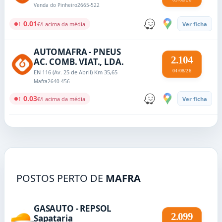
Venda do Pinheiro
2665-522
↑ 0.01
€/l acima da média
Ver ficha
AUTOMAFRA - PNEUS
2.104
AC. COMB. VIAT., LDA.
04/08/26
EN 116 (Av. 25 de Abril) Km 35,65
Mafra
2640-456
↑ 0.03
€/l acima da média
Ver ficha
POSTOS PERTO DE
MAFRA
GASAUTO - REPSOL
2.099
Sapataria