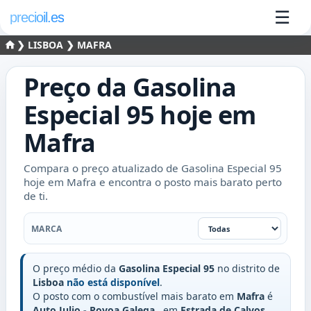
☰
precioil.es
❯
LISBOA
❯ MAFRA
Preço da
Gasolina
Especial 95
hoje em
Mafra
Compara o preço atualizado de Gasolina Especial 95
hoje em Mafra e encontra o posto mais barato perto
de ti.
Marca
MARCA
O preço médio da
Gasolina Especial 95
no distrito de
Lisboa
não está disponível
.
O posto com o combustível mais barato em
Mafra
é
Auto Julio - Povoa Galega
, em
Estrada de Calvos,