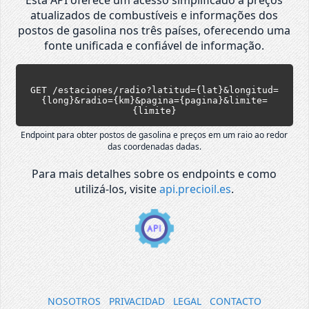
atualizados de combustíveis e informações dos
postos de gasolina nos três países, oferecendo uma
fonte unificada e confiável de informação.
GET /estaciones/radio?latitud={lat}&longitud=
{long}&radio={km}&pagina={pagina}&limite=
{limite}
Endpoint para obter postos de gasolina e preços em um raio ao redor
das coordenadas dadas.
Para mais detalhes sobre os endpoints e como
utilizá-los, visite
api.precioil.es
.
NOSOTROS
PRIVACIDAD
LEGAL
CONTACTO