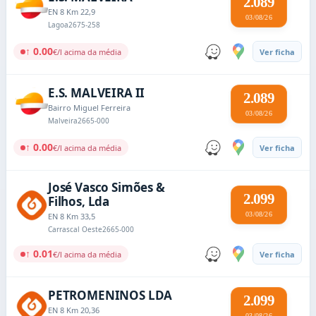
2.089
EN 8 Km 22,9
03/08/26
Lagoa
2675-258
↑ 0.00
€/l acima da média
Ver ficha
E.S. MALVEIRA II
2.089
Bairro Miguel Ferreira
03/08/26
Malveira
2665-000
↑ 0.00
€/l acima da média
Ver ficha
José Vasco Simões &
2.099
Filhos, Lda
03/08/26
EN 8 Km 33,5
Carrascal Oeste
2665-000
↑ 0.01
€/l acima da média
Ver ficha
PETROMENINOS LDA
2.099
EN 8 Km 20,36
03/08/26