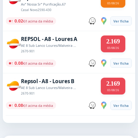
03/08/26
Avª Nossa Srª Purificação,67
Casal Novo
2590-430
↑ 0.02
€/l acima da média
Ver ficha
REPSOL - A8 - Loures A
2.169
AE 8 Sub Lanco Loures/Malveira Km 13,95
03/08/26
2670-901
↑ 0.08
€/l acima da média
Ver ficha
Repsol - A8 - Loures B
2.169
AE 8 Sub Lanco Loures/Malveira Km 13,95
03/08/26
2670-901
↑ 0.08
€/l acima da média
Ver ficha