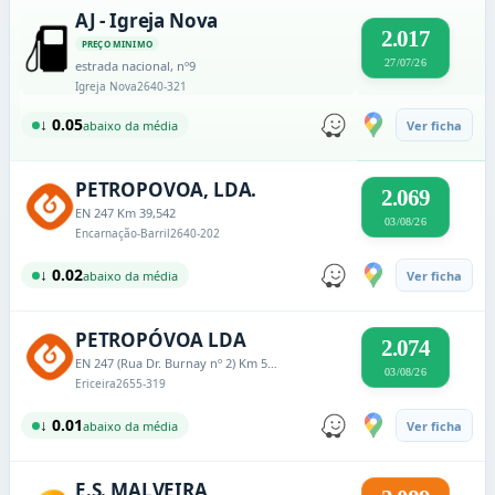
AJ - Igreja Nova
2.017
PREÇO MINIMO
27/07/26
estrada nacional, nº9
Igreja Nova
2640-321
↓ 0.05
abaixo da média
Ver ficha
PETROPOVOA, LDA.
2.069
EN 247 Km 39,542
03/08/26
Encarnação-Barril
2640-202
↓ 0.02
abaixo da média
Ver ficha
PETROPÓVOA LDA
2.074
EN 247 (Rua Dr. Burnay nº 2) Km 51,7
03/08/26
Ericeira
2655-319
↓ 0.01
abaixo da média
Ver ficha
E.S. MALVEIRA