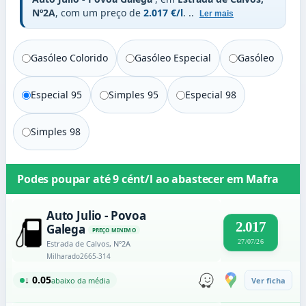
Nº2A
, com um preço de
2.017 €/l
.
..
Ler mais
Gasóleo Colorido
Gasóleo Especial
Gasóleo
Especial 95
Simples 95
Especial 98
Simples 98
Podes poupar até
9 cént/l
ao abastecer em
Mafra
Auto Julio - Povoa
2.017
Galega
PREÇO MINIMO
27/07/26
Estrada de Calvos, Nº2A
Milharado
2665-314
↓ 0.05
abaixo da média
Ver ficha