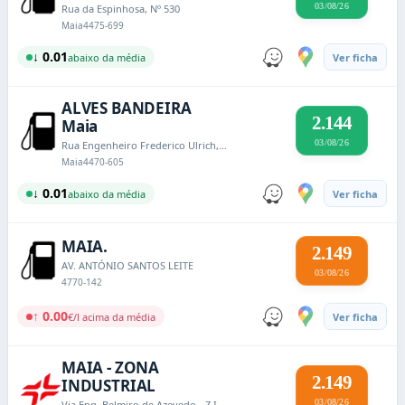
03/08/26
Rua da Espinhosa, Nº 530
Maia
4475-699
↓ 0.01
abaixo da média
Ver ficha
ALVES BANDEIRA
2.144
Maia
03/08/26
Rua Engenheiro Frederico Ulrich, n.º 2150 - Moreira
Maia
4470-605
↓ 0.01
abaixo da média
Ver ficha
MAIA.
2.149
AV. ANTÓNIO SANTOS LEITE
03/08/26
4770-142
↑ 0.00
€/l acima da média
Ver ficha
MAIA - ZONA
2.149
INDUSTRIAL
03/08/26
Via Eng. Belmiro de Azevedo - Z.I. Maia - Germunde