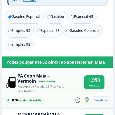
Ler mais
Gasóleo Especial
Gasóleo
Especial 95
Simples 95
Especial 98
Gasóleo Colorido
Simples 98
Podes poupar até
32 cént/l
ao abastecer em
Maia
PA Coop Maia -
1.998
Vermoin
PREÇO MINIMO
03/08/26
Rua Agra da Portela, 25 (Rua Padre Luís Campos)
Maia
4470-227
↓ 0.16
abaixo da média
Ver ficha
INTERMARCHÉ VILA