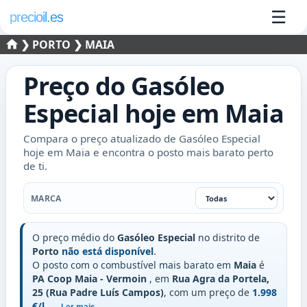
☰
precioil.es
❯
PORTO
❯ MAIA
Preço do
Gasóleo
Especial
hoje em
Maia
Compara o preço atualizado de Gasóleo Especial
hoje em Maia e encontra o posto mais barato perto
de ti.
Marca
MARCA
O preço médio do
Gasóleo Especial
no distrito de
Porto
não está disponível
.
O posto com o combustível mais barato em
Maia
é
PA Coop Maia - Vermoin
, em
Rua Agra da Portela,
25 (Rua Padre Luís Campos)
, com um preço de
1.998
€/l
.
..