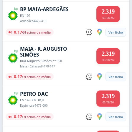
BP MAIA-ARDEGÃES
2.319
EN 107
03/08/26
Ardegães
4422-419
↑ 0.17
€/l acima da média
Ver ficha
MAIA - R. AUGUSTO
2.319
SIMÕES
03/08/26
Rua Augusto Simões nº 550
Maia - Catassol
4470-147
↑ 0.17
€/l acima da média
Ver ficha
PETRO DAC
2.319
EN 14 - KM 10,8
03/08/26
Espinhosa
4475-000
↑ 0.17
€/l acima da média
Ver ficha