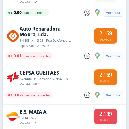
Maia
4475-615
↓ 0.00
abaixo da média
Ver ficha
Auto Reparadora
2.169
Moura, Lda.
05/08/26
EN 105, Km 3,95 - Rua D. Afonso Henriques nº 3965
Águas Santas
4425-057
↑ 0.01
€/l acima da média
Ver ficha
CEPSA GUEIFAES
2.169
Avenida Dr. Germano Vieira, 559
03/08/26
Maia
4470-006
↑ 0.02
€/l acima da média
Ver ficha
E.S. MAIA A
2.189
EN 14 Km 7
03/08/26
Maia
4470-273