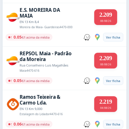
E.S. MOREIRA DA
2.209
MAIA
08/08/26
EN 13 Km 8,4
Moreira da Maia- Guardeiras
4470-000
↑ 0.05
€/l acima da média
Ver ficha
REPSOL Maia - Padrão
2.209
da Moreira
08/08/26
Rua Conselheiro Luis Magalhães
Maia
4470-616
↑ 0.05
€/l acima da média
Ver ficha
Ramos Teixeira &
2.219
Carmo Lda.
04/08/26
EN 13 Km 9,000
Estalagem do Lidador
4470-616
↑ 0.06
€/l acima da média
Ver ficha