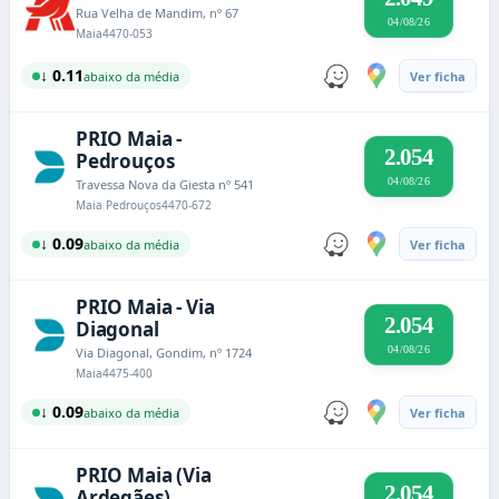
Rua Velha de Mandim, nº 67
04/08/26
Maia
4470-053
↓ 0.11
abaixo da média
Ver ficha
PRIO Maia -
2.054
Pedrouços
04/08/26
Travessa Nova da Giesta nº 541
Maia Pedrouços
4470-672
↓ 0.09
abaixo da média
Ver ficha
PRIO Maia - Via
2.054
Diagonal
04/08/26
Via Diagonal, Gondim, nº 1724
Maia
4475-400
↓ 0.09
abaixo da média
Ver ficha
PRIO Maia (Via
2.054
Ardegães)