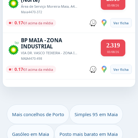
03/08/26
Área de Serviço Moreira-Maia, A41 Sublanço Alipor, EN 3, km 4,3 e 4,8
Maia
4470-372
↑ 0.17
€/l acima da média
Ver ficha
BP MAIA - ZONA
2.319
INDUSTRIAL
03/08/26
VIA DR. VASCO TEIXEIRA - ZONA INDUSTRIAL MAIA I, SECTOR IX
MAIA
4470-498
↑ 0.17
€/l acima da média
Ver ficha
Mais concelhos de Porto
Simples 95 em Maia
Gasóleo em Maia
Posto mais barato em Maia