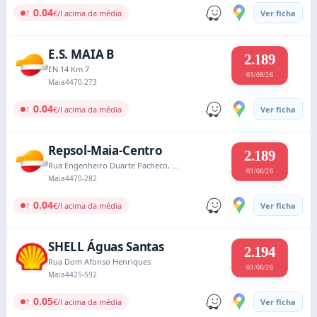
↑ 0.04
€/l acima da média
Ver ficha
E.S. MAIA B
2.189
EN 14 Km 7
03/08/26
Maia
4470-273
↑ 0.04
€/l acima da média
Ver ficha
Repsol-Maia-Centro
2.189
Rua Engenheiro Duarte Pacheco, 661
03/08/26
Maia
4470-282
↑ 0.04
€/l acima da média
Ver ficha
SHELL Águas Santas
2.194
Rua Dom Afonso Henriques
03/08/26
Maia
4425-592
↑ 0.05
€/l acima da média
Ver ficha