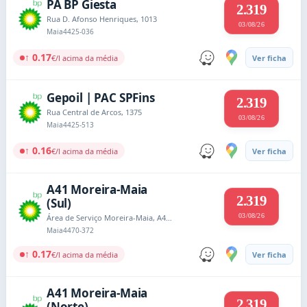
PA BP Giesta
2.319
Rua D. Afonso Henriques, 1013
03/08/26
Maia
4425-036
↑ 0.17
€/l acima da média
Ver ficha
Gepoil | PAC SPFins
2.319
Rua Central de Arcos, 1375
03/08/26
Maia
4425-513
↑ 0.16
€/l acima da média
Ver ficha
A41 Moreira-Maia
2.319
(Sul)
03/08/26
Área de Serviço Moreira-Maia, A41 Sublanço Alipor EN 3, km 4,3 e 4,8
Maia
4470-372
↑ 0.17
€/l acima da média
Ver ficha
A41 Moreira-Maia
2.319
(Norte)