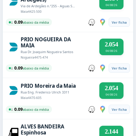
04/08/26
Via de Ardegães n.º255 - Aguas Santas
Maia
4425-500
↓ 0.09
abaixo da média
Ver ficha
PRIO NOGUEIRA DA
2.054
MAIA
04/08/26
Rua Dr. Joaquim Nogueira Santos
Nogueira
4475-474
↓ 0.09
abaixo da média
Ver ficha
PRIO Moreira da Maia
2.054
Rua Eng. Frederico Ulrich 3311
04/08/26
Maia
4470-605
↓ 0.09
abaixo da média
Ver ficha
ALVES BANDEIRA
2.144
Espinhosa