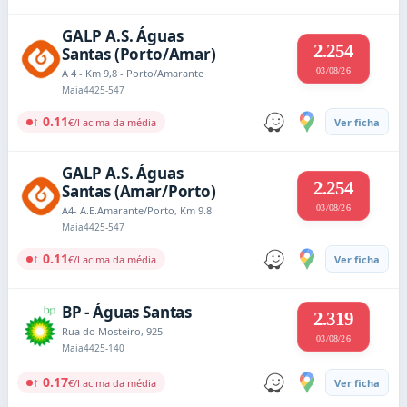
GALP A.S. Águas
2.254
Santas (Porto/Amar)
03/08/26
A 4 - Km 9,8 - Porto/Amarante
Maia
4425-547
↑ 0.11
€/l acima da média
Ver ficha
GALP A.S. Águas
2.254
Santas (Amar/Porto)
03/08/26
A4- A.E.Amarante/Porto, Km 9.8
Maia
4425-547
↑ 0.11
€/l acima da média
Ver ficha
BP - Águas Santas
2.319
Rua do Mosteiro, 925
03/08/26
Maia
4425-140
↑ 0.17
€/l acima da média
Ver ficha