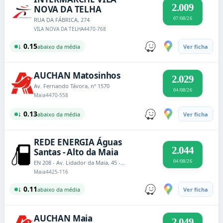
2.009
NOVA DA TELHA
07/08/26
RUA DA FÁBRICA, 274
VILA NOVA DA TELHA
4470-768
↓ 0.15
abaixo da média
Ver ficha
AUCHAN Matosinhos
2.029
Av. Fernando Távora, nº 1570
04/08/26
Maia
4470-558
↓ 0.13
abaixo da média
Ver ficha
REDE ENERGIA Águas
2.044
Santas - Alto da Maia
04/08/26
EN 208 - Av. Lidador da Maia, 45 - Águas Santas
Maia
4425-116
↓ 0.11
abaixo da média
Ver ficha
AUCHAN Maia
2.049