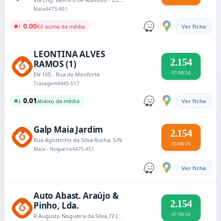
Maia
4475-401
↑ 0.00
€/l acima da média
Ver ficha
LEONTINA ALVES
2.154
RAMOS (1)
07/08/26
EN 105 - Rua de Monforte
Travagem
4445-617
↓ 0.01
abaixo da média
Ver ficha
Galp Maia Jardim
2.154
Rua Agostinho da Silva Rocha, S/N
03/08/26
Maia - Nogueira
4475-451
Ver ficha
Auto Abast. Araújo &
2.154
Pinho, Lda.
07/08/26
R.Augusto Nogueira da Silva,72 (EN 14, Km 8,870-D)