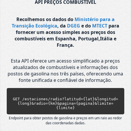
API PREÇOS COMBUSTÍVEL
Recolhemos os dados do
Ministério para a
Transição Ecológica
, da
DGEG
e do
MTECT
para
fornecer um acesso simples aos preços dos
combustíveis em Espanha, Portugal,Itália e
França.
Esta API oferece um acesso simplificado a preços
atualizados de combustíveis e informações dos
postos de gasolina nos três países, oferecendo uma
fonte unificada e confiável de informação.
GET /estaciones/radio?latitud={lat}&longitud=
{long}&radio={km}&pagina={pagina}&limite=
{limite}
Endpoint para obter postos de gasolina e preços em um raio ao redor
das coordenadas dadas.