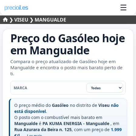
☰
precioil.es
❯
VISEU
❯ MANGUALDE
Preço do
Gasóleo
hoje
em
Mangualde
Compara o preço atualizado de Gasóleo hoje em
Mangualde e encontra o posto mais barato perto de
ti.
Marca
MARCA
O preço médio do
Gasóleo
no distrito de
Viseu
não
está disponível
.
O posto com o combustível mais barato em
Mangualde
é
PA KUMA ENERGIA - Mangualde
, em
Rua Azurara da Beira n. 125
, com um preço de
1.999
€/l
.
..