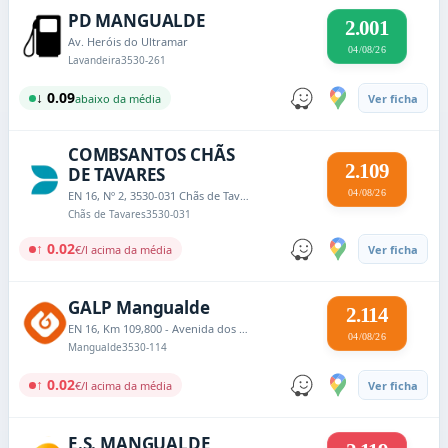
PD MANGUALDE
2.001
Av. Heróis do Ultramar
04/08/26
Lavandeira
3530-261
↓ 0.09
abaixo da média
Ver ficha
COMBSANTOS CHÃS
2.109
DE TAVARES
04/08/26
EN 16, Nº 2, 3530-031 Chãs de Tavares
Chãs de Tavares
3530-031
↑ 0.02
€/l acima da média
Ver ficha
GALP Mangualde
2.114
EN 16, Km 109,800 - Avenida dos Capitães
04/08/26
Mangualde
3530-114
↑ 0.02
€/l acima da média
Ver ficha
E.S. MANGUALDE