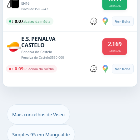
EN16
28/07/26
Povolide
3505-247
↓ 0.07
abaixo da média
Ver ficha
E.S. PENALVA
2.169
CASTELO
03/08/26
Penalva do Castelo
Penalva do Castelo
3550-000
↑ 0.09
€/l acima da média
Ver ficha
Mais concelhos de Viseu
Simples 95 em Mangualde