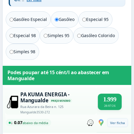
Ler mais
Gasóleo Especial
Gasóleo
Especial 95
Especial 98
Simples 95
Gasóleo Colorido
Simples 98
Podes poupar até
15 cént/l
ao abastecer em
Mangualde
PA KUMA ENERGIA -
1.999
Mangualde
PREÇO MINIMO
28/07/26
Rua Azurara da Beira n. 125
Mangualde
3530-272
↓ 0.07
abaixo da média
Ver ficha