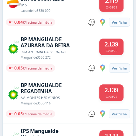
2.119
IP 5
03/08/26
Lavandeira
3530-000
↑ 0.04
€/l acima da média
Ver ficha
BP MANGUALDE
2.139
AZURARA DA BEIRA
03/08/26
RUA AZURARA DA BEIRA, 475
Mangualde
3530-272
↑ 0.05
€/l acima da média
Ver ficha
BP MANGUALDE
2.139
REGADINHA
03/08/26
AV. MONTES HERMÍNIOS
Mangualde
3530-116
↑ 0.05
€/l acima da média
Ver ficha
IP5 Mangualde