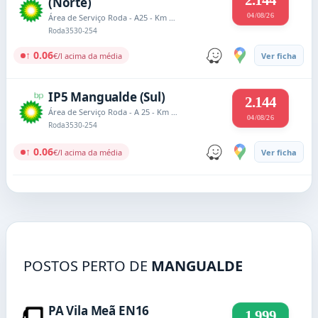
2.144
(Norte)
04/08/26
Área de Serviço Roda - A25 - Km 103.4
Roda
3530-254
↑ 0.06
€/l acima da média
Ver ficha
IP5 Mangualde (Sul)
2.144
Área de Serviço Roda - A 25 - Km 103,4
04/08/26
Roda
3530-254
↑ 0.06
€/l acima da média
Ver ficha
POSTOS PERTO DE
MANGUALDE
PA Vila Meã EN16
1.999