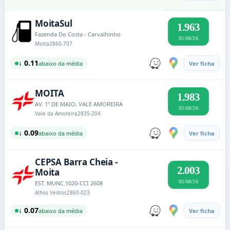
MoitaSul
1.963
Fazenda Do Costa - Carvalhinho
05/08/26
Moita
2860-707
↓ 0.11
abaixo da média
Ver ficha
MOITA
1.983
AV. 1º DE MAIO, VALE AMOREIRA
03/08/26
Vale da Amoreira
2835-204
↓ 0.09
abaixo da média
Ver ficha
CEPSA Barra Cheia -
2.003
Moita
03/08/26
EST. MUNC.1020-CCI 2608
Alhos Vedros
2860-023
↓ 0.07
abaixo da média
Ver ficha