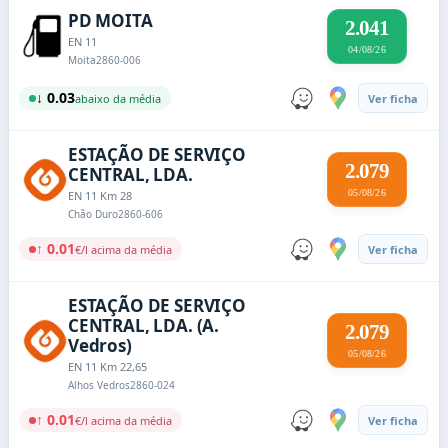
PD MOITA
2.041
EN 11
04/08/26
Moita
2860-006
↓ 0.03
abaixo da média
Ver ficha
ESTAÇÃO DE SERVIÇO
2.079
CENTRAL, LDA.
05/08/26
EN 11 Km 28
Chão Duro
2860-606
↑ 0.01
€/l acima da média
Ver ficha
ESTAÇÃO DE SERVIÇO
CENTRAL, LDA. (A.
2.079
Vedros)
05/08/26
EN 11 Km 22,65
Alhos Vedros
2860-024
↑ 0.01
€/l acima da média
Ver ficha