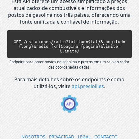
Esta API oferece um acesso simplificado a preços
atualizados de combustíveis e informações dos
postos de gasolina nos três países, oferecendo uma
fonte unificada e confiável de informação.
GET /estaciones/radio?latitud={lat}&longitud=
{long}&radio={km}&pagina={pagina}&limite=
{limite}
Endpoint para obter postos de gasolina e preços em um raio ao redor
das coordenadas dadas.
Para mais detalhes sobre os endpoints e como
utilizá-los, visite
api.precioil.es
.
NOSOTROS
PRIVACIDAD
LEGAL
CONTACTO