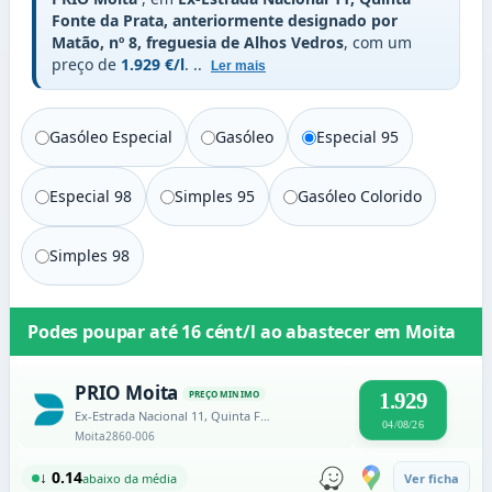
Fonte da Prata, anteriormente designado por
Matão, nº 8, freguesia de Alhos Vedros
, com um
preço de
1.929 €/l
.
..
Ler mais
Gasóleo Especial
Gasóleo
Especial 95
Especial 98
Simples 95
Gasóleo Colorido
Simples 98
Podes poupar até
16 cént/l
ao abastecer em
Moita
PRIO Moita
PREÇO MINIMO
1.929
Ex-Estrada Nacional 11, Quinta Fonte da Prata, anteriormente designado por Matão, nº 8, freguesia de Alhos Vedros
04/08/26
Moita
2860-006
↓ 0.14
abaixo da média
Ver ficha