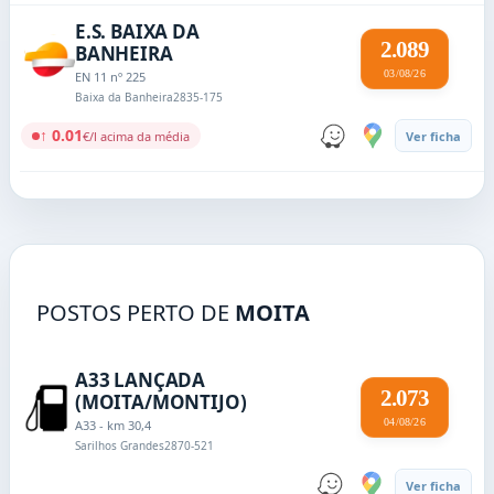
E.S. BAIXA DA
2.089
BANHEIRA
03/08/26
EN 11 nº 225
Baixa da Banheira
2835-175
↑ 0.01
€/l acima da média
Ver ficha
POSTOS PERTO DE
MOITA
A33 LANÇADA
2.073
(MOITA/MONTIJO)
04/08/26
A33 - km 30,4
Sarilhos Grandes
2870-521
Ver ficha