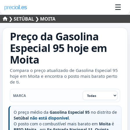
☰
precioil.es
❯
SETÚBAL
❯ MOITA
Preço da
Gasolina
Especial 95
hoje em
Moita
Compara o preço atualizado de Gasolina Especial 95
hoje em Moita e encontra o posto mais barato perto
de ti.
Marca
MARCA
O preço médio da
Gasolina Especial 95
no distrito de
Setúbal
não está disponível
.
O posto com o combustível mais barato em
Moita
é
PRIO Moita
, em
Ex-Estrada Nacional 11, Quinta