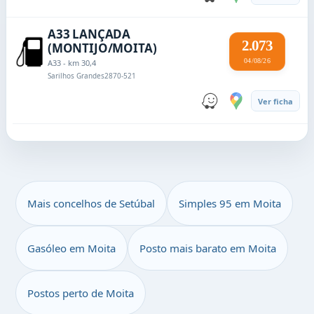
A33 LANÇADA
2.073
(MONTIJO/MOITA)
04/08/26
A33 - km 30,4
Sarilhos Grandes
2870-521
Ver ficha
Mais concelhos de Setúbal
Simples 95 em Moita
Gasóleo em Moita
Posto mais barato em Moita
Postos perto de Moita