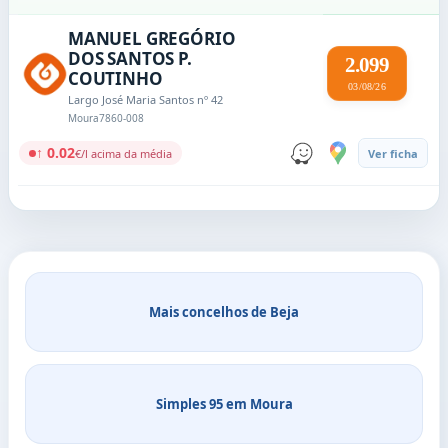
MANUEL GREGÓRIO
DOS SANTOS P.
2.099
COUTINHO
03/08/26
Largo José Maria Santos nº 42
Moura
7860-008
↑ 0.02
€/l acima da média
Ver ficha
Mais concelhos de Beja
Simples 95 em Moura