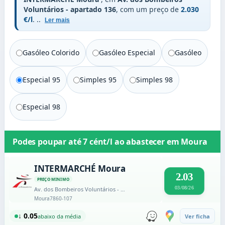
Voluntários - apartado 136
, com um preço de
2.030
€/l
.
..
Ler mais
Gasóleo Colorido
Gasóleo Especial
Gasóleo
Especial 95
Simples 95
Simples 98
Especial 98
Podes poupar até
7 cént/l
ao abastecer em
Moura
INTERMARCHÉ Moura
2.03
PREÇO MINIMO
03/08/26
Av. dos Bombeiros Voluntários - apartado 136
Moura
7860-107
↓ 0.05
abaixo da média
Ver ficha