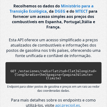
Recolhemos os dados do
Ministério para a
Transição Ecológica
, da
DGEG
e do
MTECT
para
fornecer um acesso simples aos preços dos
combustíveis em Espanha, Portugal,Itália e
França.
Esta API oferece um acesso simplificado a preços
atualizados de combustíveis e informações dos
postos de gasolina nos três países, oferecendo uma
fonte unificada e confiável de informação.
GET /estaciones/radio?latitud={lat}&longitud=
{long}&radio={km}&pagina={pagina}&limite=
{limite}
Endpoint para obter postos de gasolina e preços em um raio ao redor
das coordenadas dadas.
Para mais detalhes sobre os endpoints e como
utilizá-los, visite
api.precioil.es
.