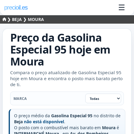
☰
precioil.es
❯
BEJA
❯ MOURA
Preço da
Gasolina
Especial 95
hoje em
Moura
Compara o preço atualizado de Gasolina Especial 95
hoje em Moura e encontra o posto mais barato perto
de ti.
Marca
MARCA
O preço médio da
Gasolina Especial 95
no distrito de
Beja
não está disponível
.
O posto com o combustível mais barato em
Moura
é
INTERMARCHÉ Moura
, em
Av. dos Bombeiros