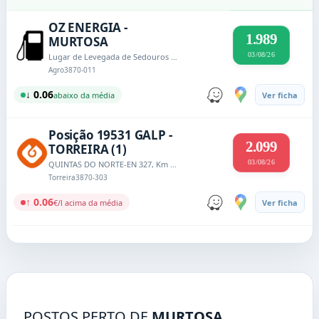
OZ ENERGIA -
1.989
MURTOSA
03/08/26
Lugar de Levegada de Sedouros - Estrada de Sedouros
Agro
3870-011
↓ 0.06
abaixo da média
Ver ficha
Posição 19531 GALP -
2.099
TORREIRA (1)
03/08/26
QUINTAS DO NORTE-EN 327, Km 39,360
Torreira
3870-303
↑ 0.06
€/l acima da média
Ver ficha
POSTOS PERTO DE
MURTOSA