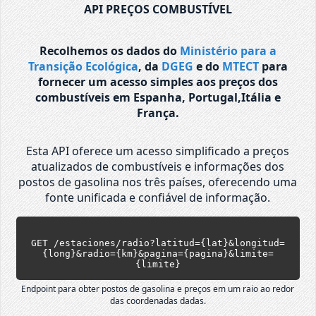
API PREÇOS COMBUSTÍVEL
Recolhemos os dados do
Ministério para a
Transição Ecológica
, da
DGEG
e do
MTECT
para
fornecer um acesso simples aos preços dos
combustíveis em Espanha, Portugal,Itália e
França.
Esta API oferece um acesso simplificado a preços
atualizados de combustíveis e informações dos
postos de gasolina nos três países, oferecendo uma
fonte unificada e confiável de informação.
GET /estaciones/radio?latitud={lat}&longitud=
{long}&radio={km}&pagina={pagina}&limite=
{limite}
Endpoint para obter postos de gasolina e preços em um raio ao redor
das coordenadas dadas.