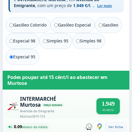
Emigrante
, com um preço de
1.949 €/l
.
..
Ler mais
Gasóleo Colorido
Gasóleo Especial
Gasóleo
Especial 98
Simples 95
Simples 98
Especial 95
Podes poupar até
15 cént/l
ao abastecer em
Murtosa
INTERMARCHÉ
1.949
Murtosa
PREÇO MINIMO
03/08/26
Avenida do Emigrante
Murtosa
3870-153
↓ 0.09
abaixo da média
Ver ficha