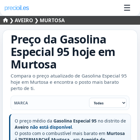
☰
precioil.es
❯
AVEIRO
❯ MURTOSA
Preço da
Gasolina
Especial 95
hoje em
Murtosa
Compara o preço atualizado de Gasolina Especial 95
hoje em Murtosa e encontra o posto mais barato
perto de ti.
Marca
MARCA
O preço médio da
Gasolina Especial 95
no distrito de
Aveiro
não está disponível
.
O posto com o combustível mais barato em
Murtosa
é
INTERMARCHÉ Murtosa
, em
Avenida do