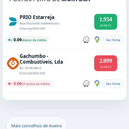
PRIO Estarreja
1.934
Rua Visconde Valdemouro
04/08/26
Estarreja
3860-389
↓ 0.09
abaixo da média
Ver ficha
Gachumbo -
2.099
Combustiveis, Lda
05/08/26
Av. 25 de Abril
Estarreja
3860-000
↑ 0.06
€/l acima da média
Ver ficha
Mais concelhos de Aveiro