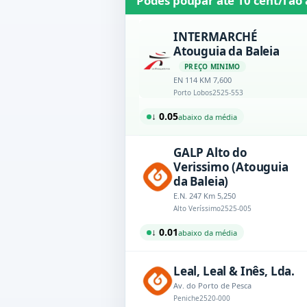
Podes poupar até
10 cént/l
ao 
INTERMARCHÉ
Atouguia da Baleia
PREÇO MINIMO
EN 114 KM 7,600
Porto Lobos
2525-553
↓ 0.05
abaixo da média
GALP Alto do
Verissimo (Atouguia
da Baleia)
E.N. 247 Km 5,250
Alto Veríssimo
2525-005
↓ 0.01
abaixo da média
Leal, Leal & Inês, Lda.
Av. do Porto de Pesca
Peniche
2520-000