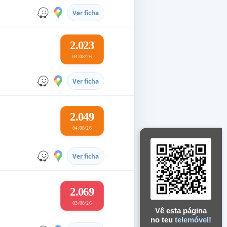
Ver ficha
2.023
04/08/26
Ver ficha
2.049
04/08/26
Ver ficha
2.069
03/08/26
Vê esta página
no teu
telemóvel!