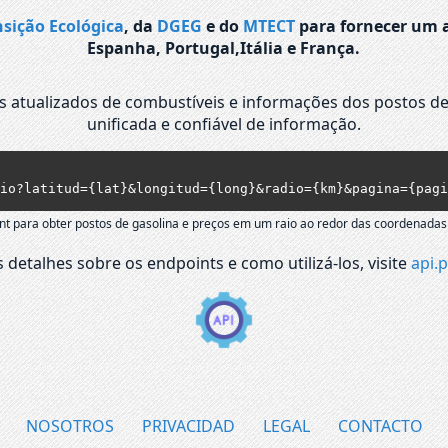
nsição Ecológica
, da
DGEG
e do
MTECT
para fornecer um a
Espanha, Portugal,Itália e França.
os atualizados de combustíveis e informações dos postos de
unificada e confiável de informação.
io?latitud={lat}&longitud={long}&radio={km}&pagina={pagi
nt para obter postos de gasolina e preços em um raio ao redor das coordenadas
 detalhes sobre os endpoints e como utilizá-los, visite
api.p
NOSOTROS
PRIVACIDAD
LEGAL
CONTACTO