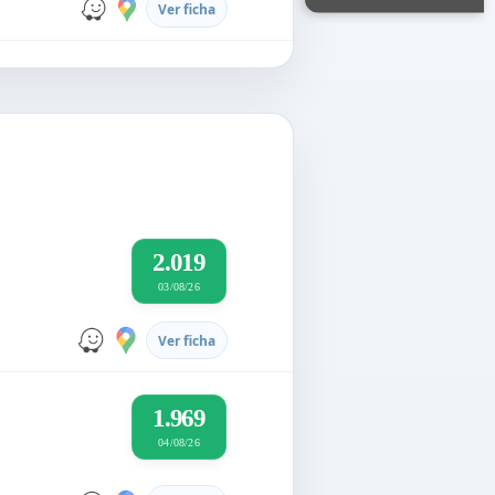
Ver ficha
2.019
03/08/26
Ver ficha
1.969
04/08/26