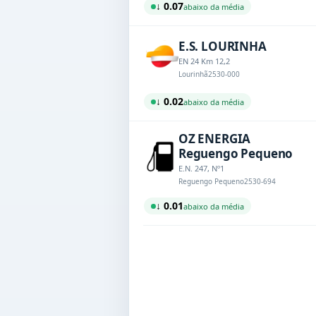
↓ 0.07
abaixo da média
E.S. LOURINHA
EN 24 Km 12,2
Lourinhã
2530-000
↓ 0.02
abaixo da média
OZ ENERGIA
Reguengo Pequeno
E.N. 247, Nº1
Reguengo Pequeno
2530-694
↓ 0.01
abaixo da média