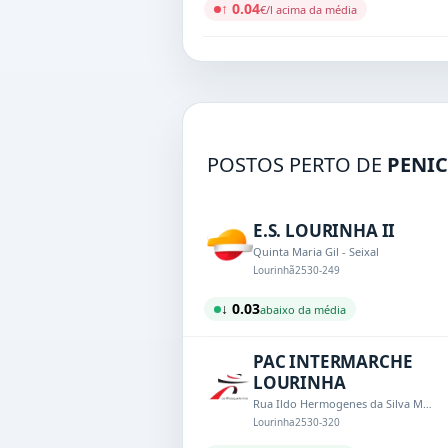
↑ 0.04
€/l acima da média
POSTOS PERTO DE
PENI
E.S. LOURINHA II
Quinta Maria Gil - Seixal
Lourinhã
2530-249
↓ 0.03
abaixo da média
PAC INTERMARCHE
LOURINHA
Rua Ildo Hermogenes da Silva Marques,1
Lourinha
2530-320