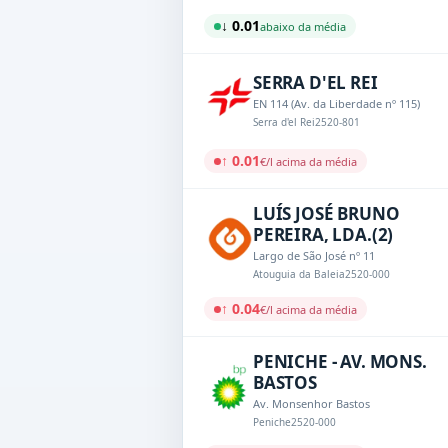
↓ 0.01
abaixo da média
SERRA D'EL REI
EN 114 (Av. da Liberdade nº 115)
Serra d'el Rei
2520-801
↑ 0.01
€/l acima da média
LUÍS JOSÉ BRUNO
PEREIRA, LDA.(2)
Largo de São José nº 11
Atouguia da Baleia
2520-000
↑ 0.04
€/l acima da média
PENICHE - AV. MONS.
BASTOS
Av. Monsenhor Bastos
Peniche
2520-000