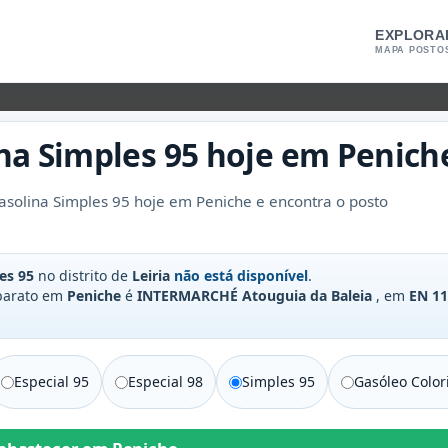
EXPLORA
MAPA POSTO
na Simples 95
hoje em
Penich
solina Simples 95 hoje em Peniche e encontra o posto
es 95
no distrito de
Leiria
não está disponível
.
 barato em
Peniche
é
INTERMARCHÉ Atouguia da Baleia
, em
EN 11
Especial 95
Especial 98
Simples 95
Gasóleo Color