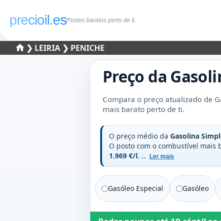
precioil.es
Postos baratos perto de ti.
❯
LEIRIA
❯ PENICHE
Preço da
Gasoli
Compara o preço atualizado de Ga
mais barato perto de ti.
O preço médio da
Gasolina Simpl
O posto com o combustível mais
1.969 €/l
.
..
Ler mais
Gasóleo Especial
Gasóleo