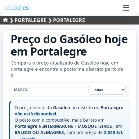
☰
precioil.es
❯
PORTALEGRE
❯ PORTALEGRE
Preço do
Gasóleo
hoje
em
Portalegre
Compara o preço atualizado de Gasóleo hoje em
Portalegre e encontra o posto mais barato perto de
ti.
Marca
MARCA
O preço médio do
Gasóleo
no distrito de
Portalegre
não está disponível
.
O posto com o combustível mais barato em
Portalegre
é
INTERMARCHE - MOSQUETEIROS
, em
BALDIO OU ALMAGRES
, com um preço de
2.049 €/l
.
..