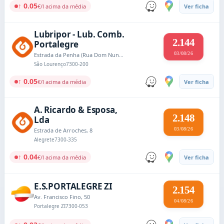
↑ 0.05
€/l acima da média
Ver ficha
Lubripor - Lub. Comb.
2.144
Portalegre
03/08/26
Estrada da Penha (Rua Dom Nuno Álvares Pereira)
São Lourenço
7300-200
↑ 0.05
€/l acima da média
Ver ficha
A. Ricardo & Esposa,
2.148
Lda
03/08/26
Estrada de Arroches, 8
Alegrete
7300-335
↑ 0.04
€/l acima da média
Ver ficha
E.S.PORTALEGRE ZI
2.154
Av. Francisco Fino, 50
04/08/26
Portalegre ZI
7300-053