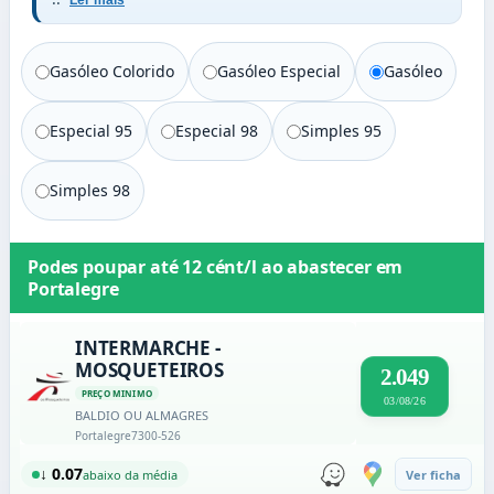
Ler mais
Gasóleo Colorido
Gasóleo Especial
Gasóleo
Especial 95
Especial 98
Simples 95
Simples 98
Podes poupar até
12 cént/l
ao abastecer em
Portalegre
INTERMARCHE -
MOSQUETEIROS
2.049
PREÇO MINIMO
03/08/26
BALDIO OU ALMAGRES
Portalegre
7300-526
↓ 0.07
abaixo da média
Ver ficha