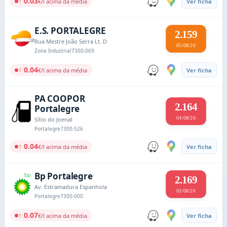
↑ 0.03
€/l acima da média
Ver ficha
E.S. PORTALEGRE
2.159
Rua Mestre João Serra Lt. D
05/08/26
Zona Industrial
7300-069
↑ 0.04
€/l acima da média
Ver ficha
PA COOPOR
2.164
Portalegre
04/08/26
Sítio do Joenal
Portalegre
7300-526
↑ 0.04
€/l acima da média
Ver ficha
Bp Portalegre
2.169
Av. Estramadura Espanhola
03/08/26
Portalegre
7300-000
↑ 0.07
€/l acima da média
Ver ficha