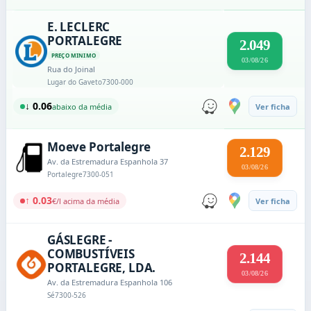
E. LECLERC
PORTALEGRE
2.049
PREÇO MINIMO
03/08/26
Rua do Joinal
Lugar do Gaveto
7300-000
↓ 0.06
abaixo da média
Ver ficha
Moeve Portalegre
2.129
Av. da Estremadura Espanhola 37
03/08/26
Portalegre
7300-051
↑ 0.03
€/l acima da média
Ver ficha
GÁSLEGRE -
COMBUSTÍVEIS
2.144
PORTALEGRE, LDA.
03/08/26
Av. da Estremadura Espanhola 106
Sé
7300-526