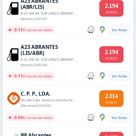
A23 ABRANTES
2.194
(ABR/LIS)
03/08/26
A 23, KM 44, SUB-LANÇO ABRANTES - MOURISCAS, APT. 70
Abrantes
2200-037
↑ 0.11
€/l acima da média
Ver ficha
A23 ABRANTES
2.194
(LIS/ABR)
03/08/26
A 23, KM 44, SUB-LANÇO ABRANTES - MOURISCAS, APT. 70
Abrantes
2200-006
↑ 0.11
€/l acima da média
Ver ficha
C. P. P., LDA.
2.114
EN 244-3 (Av. António Farinha Pereira) Km 24,2
03/08/26
Alferrarede
2200-024
↑ 0.03
€/l acima da média
Ver ficha
BP Abrantes