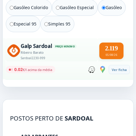
Gasóleo Colorido
Gasóleo Especial
Gasóleo
Especial 95
Simples 95
Galp Sardoal
PREÇO MINIMO
2.119
Ribeiro Barato
05/08/26
Sardoal
2230-999
↑ 0.02
€/l acima da média
Ver ficha
POSTOS PERTO DE
SARDOAL