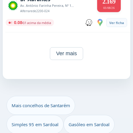
2.169
Av. António Farinha Pereira, Nº 1212
03/08/26
Alferrarede
2200-024
↑ 0.08
€/l acima da média
Ver ficha
Ver mais
Mais concelhos de Santarém
Simples 95 em Sardoal
Gasóleo em Sardoal