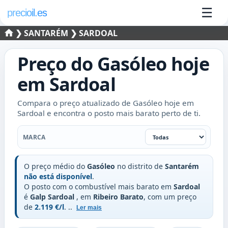
☰
precioil.es
❯
SANTARÉM
❯ SARDOAL
Preço do
Gasóleo
hoje
em
Sardoal
Compara o preço atualizado de Gasóleo hoje em
Sardoal e encontra o posto mais barato perto de ti.
Marca
MARCA
O preço médio do
Gasóleo
no distrito de
Santarém
não está disponível
.
O posto com o combustível mais barato em
Sardoal
é
Galp Sardoal
, em
Ribeiro Barato
, com um preço
de
2.119 €/l
.
..
Ler mais