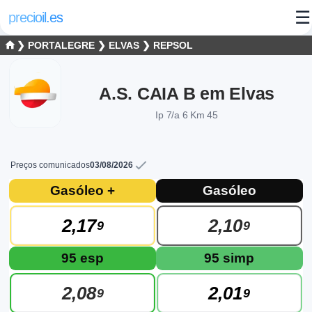
☰
precioil.es
❯
PORTALEGRE
❯
ELVAS
❯
REPSOL
A.S. CAIA B em Elvas
Ip 7/a 6 Km 45
Preços comunicados
03/08/2026
Preços atuais dos combustíveis em Elva
Consulta os preços atuais do posto REPSOL A.S. CAIA B em E
Gasóleo +
Gasóleo
2,17
2,10
9
9
95 esp
95 simp
2,08
2,01
9
9