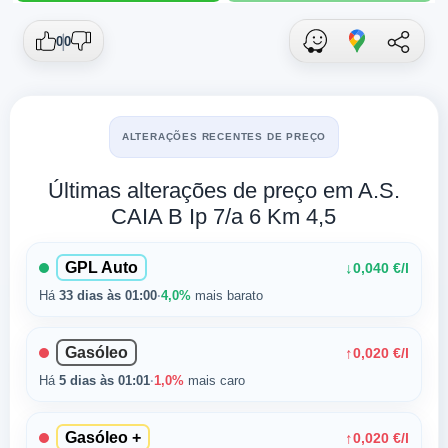
0
0
ALTERAÇÕES RECENTES DE PREÇO
Últimas alterações de preço em A.S.
CAIA B Ip 7/a 6 Km 4,5
GPL Auto
↓
0,040 €/l
Há
33 dias às 01:00
·
4,0%
mais barato
Gasóleo
↑
0,020 €/l
Há
5 dias às 01:01
·
1,0%
mais caro
Gasóleo +
↑
0,020 €/l