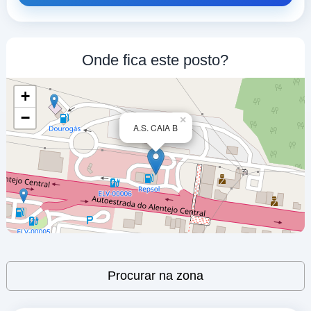
Onde fica este posto?
+
−
×
A.S. CAIA B
Leaflet
| ©
OpenStreetMap
contributors
Procurar na zona