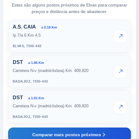
Estes são alguns postos próximos de Elvas para comparar
preços e distância antes de abastecer.
Postos próximos em Elvas
A.S. CAIA
a 0.18 Km
Ip 7/a 6 Km 4,5
VER PRE
ELVAS,
7350-443
DST
a 1.86 Km
Carretera N-v (madrid-lisboa) Km. 409,820
VER PRE
BADAJOZ,
7350-443
DST
a 1.91 Km
Carretera N-v (madrid-lisboa) Km. 409,820
VER PRE
BADAJOZ,
7350-443
Comparar mais postos próximos