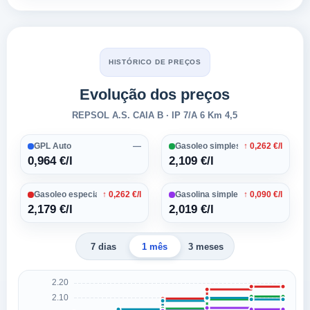
HISTÓRICO DE PREÇOS
Evolução dos preços
REPSOL A.S. CAIA B · IP 7/A 6 Km 4,5
GPL Auto
—
Gasoleo simples
↑ 0,262 €/l
0,964 €/l
2,109 €/l
Gasoleo especial
↑ 0,262 €/l
Gasolina simples 95
↑ 0,090 €/l
2,179 €/l
2,019 €/l
7 dias
1 mês
3 meses